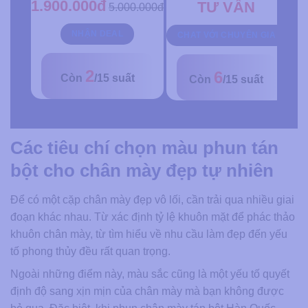
1.900.000đ
TƯ VẤN
5.000.000đ
NHẬN DEAL
CHAT VỚI CHUYÊN GIA
C
2
6
Còn
/15 suất
Còn
/15 suất
Các tiêu chí chọn màu phun tán
bột cho chân mày đẹp tự nhiên
Để có một cặp chân mày đẹp vô lối, cần trải qua nhiều giai
đoạn khác nhau. Từ xác định tỷ lệ khuôn mặt để phác thảo
khuôn chân mày, từ tìm hiểu về nhu cầu làm đẹp đến yếu
tố phong thủy đều rất quan trọng.
Ngoài những điểm này, màu sắc cũng là một yếu tố quyết
định độ sang xịn mịn của chân mày mà bạn không được