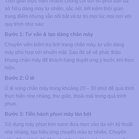
Thời gian thực hiện nhanh chóng chỉ với 60 phút bạn đã
sở hữu dáng mày tự nhiên, sắc nét, tiết kiệm thời gian
trang điểm nhưng vẫn nổi bật và tự tin mọi lúc mọi nơi với
quy trình như sau:
Bước 1: Tư vấn & tạo dáng chân mày
Chuyên viên kiểm tra tình trạng chân mày, tư vấn dáng
mày phù hợp với khuôn mặt. Sau đó sẽ vẽ phác thảo
khung chân mày để khách hàng duyệt ưng ý trước khi thực
hiện.
Bước 2: Ủ tê
Ủ tê vùng chân mày trong khoảng 20 – 30 phút để quá trình
thực hiện nhẹ nhàng, thư giãn, thoải mái trong quá trình
phun.
Bước 3: Tiến hành phun mày tán bột
Sử dụng máy phun kim nano đưa mực vào da với kỹ thuật
nhẹ nhàng, tạo hiệu ứng chuyển màu tự nhiên. Chuyên