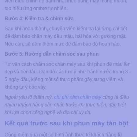
viên điều chỉnh độ đậm nhạt theo dáng mày mong muốn,
tạo hiệu ứng ombre tự nhiên.
Bước 4: Kiểm tra & chỉnh sửa
Sau khi hoàn thành, chuyên viên kiểm tra lại từng chi tiết
để đảm bảo chân mày đều màu, hài hòa với gương mặt.
Nếu cần, sẽ dặm thêm mực để đảm bảo độ hoàn hảo.
Bước 5: Hướng dẫn chăm sóc sau phun
Tư vấn cách chăm sóc chân mày sau khi phun để màu lên
đẹp và bền lâu. Dặn dò các lưu ý như tránh nước trong 3 –
5 ngày đầu, kiêng một số thực phẩm gây sưng viêm và
không tự ý bóc vảy.
Ngoài yếu tố thẩm mỹ,
chi phí xăm chân mày
cũng là điều
nhiều khách hàng cân nhắc trước khi thực hiện, đặc biệt
khi lựa chọn công nghệ và địa chỉ uy tín.
Kết quả trước sau khi phun mày tán bột
Cùng điểm qua một số hình ảnh thực tế khách hàng từ