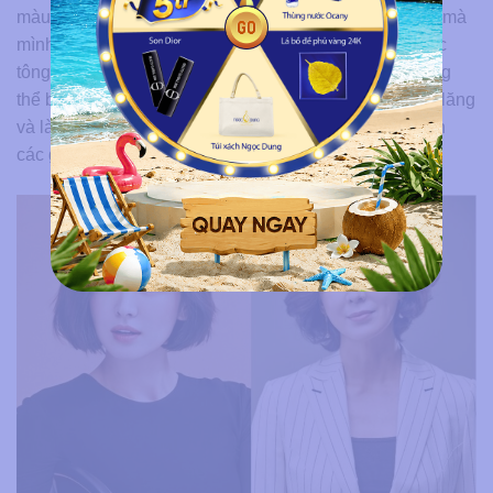
màu sắc phù hợp với độ tuổi và phong cách thời trang mà
mình muốn. Nếu là các cô gái dưới 30 thì nên chọn các
tông màu tươi tắn và nhẹ nhàng hơn để không làm tổng
thể bị
“dừ”.
Còn đối với các quý bà, để tránh trở nên lố lăng
và làm mất phong thái cao quý, sang trọng thì nên chọn
các gam màu trầm tinh tế hơn.