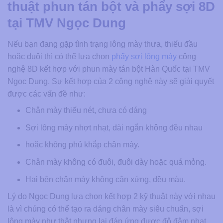
thuật phun tán bột và phẩy sợi 8D
tại TMV Ngọc Dung
Nếu bạn đang gặp tình trạng lông mày thưa, thiếu đầu
hoặc đuôi thì có thể lựa chọn
phẩy sợi lông mày
công
nghệ 8D kết hợp với phun mày tán bột Hàn Quốc tại TMV
Ngọc Dung. Sự kết hợp của 2 công nghệ này sẽ giải quyết
được các vấn đề như:
Chân mày thiếu nét, chưa có dáng
Sợi lông mày nhợt nhạt, dài ngắn không đều nhau
hoặc không phủ khắp chân mày.
Chân mày không có đuôi, đuôi dày hoặc quá mỏng.
Hai bên chân mày không cân xứng, đều màu.
Lý do Ngọc Dung lựa chọn kết hợp 2 kỹ thuật này với nhau
là vì chúng có thể tạo ra dáng chân mày siêu chuẩn, sợi
lông mày như thật nhưng lại đáp ứng được độ đậm nhạt,