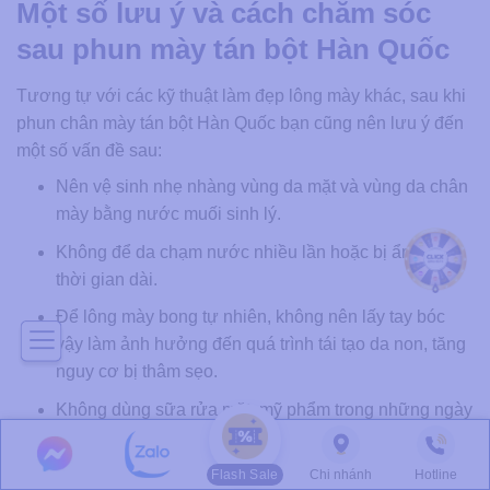
Một số lưu ý và cách chăm sóc
sau phun mày tán bột Hàn Quốc
Tương tự với các kỹ thuật làm đẹp lông mày khác, sau khi
phun chân mày tán bột Hàn Quốc bạn cũng nên lưu ý đến
một số vấn đề sau:
Nên vệ sinh nhẹ nhàng vùng da mặt và vùng da chân
mày bằng nước muối sinh lý.
Không để da chạm nước nhiều lần hoặc bị ẩm trong
thời gian dài.
Để lông mày bong tự nhiên, không nên lấy tay bóc
vậy làm ảnh hưởng đến quá trình tái tạo da non, tăng
nguy cơ bị thâm sẹo.
Không dùng sữa rửa mặt, mỹ phẩm trong những ngày
đầu sau khi phun tán bột.
Không được trang điểm khi lông mày vẫn chưa bong
Flash Sale
Chi nhánh
Hotline