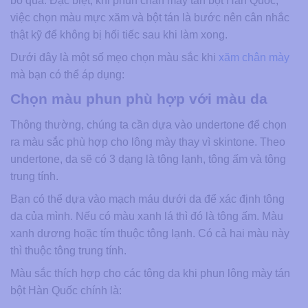
bỏ qua. Đặc biệt, khi phun chân mày tán bột Hàn Quốc,
việc chọn màu mực xăm và bột tán là bước nên cân nhắc
thật kỹ để không bị hối tiếc sau khi làm xong.
Dưới đây là một số mẹo chọn màu sắc khi
xăm chân mày
mà bạn có thể áp dụng:
Chọn màu phun phù hợp với màu da
Thông thường, chúng ta cần dựa vào undertone để chọn
ra màu sắc phù hợp cho lông mày thay vì skintone. Theo
undertone, da sẽ có 3 dạng là tông lạnh, tông ấm và tông
trung tính.
Bạn có thể dựa vào mạch máu dưới da để xác định tông
da của mình. Nếu có màu xanh lá thì đó là tông ấm. Màu
xanh dương hoặc tím thuộc tông lạnh. Có cả hai màu này
thì thuộc tông trung tính.
Màu sắc thích hợp cho các tông da khi phun lông mày tán
bột Hàn Quốc chính là: