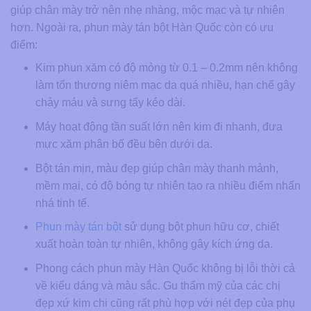
giúp chân mày trở nên nhẹ nhàng, mộc mạc và tự nhiên
hơn. Ngoài ra, phun mày tán bột Hàn Quốc còn có ưu
điểm:
Kim phun xăm có độ mỏng từ 0.1 – 0.2mm nên không
làm tổn thương niêm mạc da quá nhiều, hạn chế gây
chảy máu và sưng tấy kéo dài.
Máy hoạt động tần suất lớn nên kim đi nhanh, đưa
mực xăm phân bố đều bên dưới da.
Bột tán mịn, màu đẹp giúp chân mày thanh mảnh,
mềm mại, có độ bóng tự nhiên tạo ra nhiều điểm nhấn
nhá tinh tế.
Phun mày tán bột
sử dụng bột phun hữu cơ, chiết
xuất hoàn toàn tự nhiên, không gây kích ứng da.
Phong cách phun mày Hàn Quốc không bị lỗi thời cả
về kiểu dáng và màu sắc. Gu thẩm mỹ của các chị
đẹp xứ kim chi cũng rất phù hợp với nét đẹp của phụ