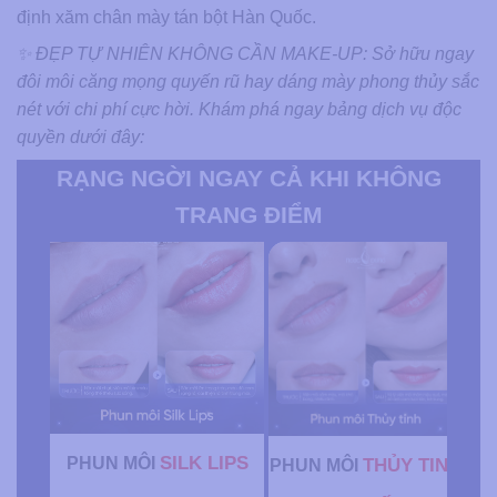
định xăm chân mày tán bột Hàn Quốc.
✨ ĐẸP TỰ NHIÊN KHÔNG CẦN MAKE-UP: Sở hữu ngay
đôi môi căng mọng quyến rũ hay dáng mày phong thủy sắc
nét với chi phí cực hời. Khám phá ngay bảng dịch vụ độc
quyền dưới đây:
RẠNG NGỜI NGAY CẢ KHI KHÔNG
TRANG ĐIỂM
SILK LIPS
PHUN MÔI
THỦY TINH
PHUN MÔI
P