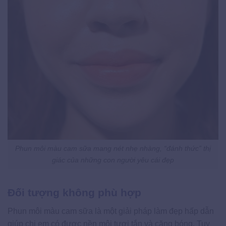
Phun môi màu cam sữa mang nét nhẹ nhàng, “đánh thức” thị
giác của những con người yêu cái đẹp
Đối tượng không phù hợp
Phun môi màu cam sữa là một giải pháp làm đẹp hấp dẫn
giúp chị em có được nền môi tươi tắn và căng bóng. Tuy