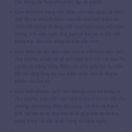
cầu trong các hoạt động học tập và giải trí.
Dựa theo tình trạng môi: Màu cam sữa giúp cải thiện
triệt để các khuyết điểm của môi như môi thâm xỉn,
viền môi không rõ ràng, môi nhạt màu hoặc môi quá
mỏng. Với màu cam sữa, bạn có thể tạo ra đôi môi
trông tràn đầy sức sống và hấp dẫn hơn.
Dựa theo làn da: Màu cam sữa là một tone màu môi
nhẹ nhàng, vì vậy nó sẽ phù hợp hơn với các bạn nữ
có làn da trắng sáng. Màu cam sữa giúp tạo sự cân
đối và nâng tông da, tạo điểm nhấn cho vẻ đẹp tự
nhiên của làn da.
Dựa theo phong cách: Với phong cách trẻ trung và
nhẹ nhàng, màu môi cam sữa là lựa chọn ưu tiên cho
phong cách trang điểm dịu dàng, nữ tính và thanh
lịch. Nó tạo ra vẻ đẹp tinh tế và giúp bạn tự tin tỏa
sáng trong các dịp quan trọng và hàng ngày.