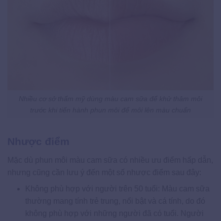
Nhiều cơ sở thẩm mỹ dùng màu cam sữa để khử thâm môi
trước khi tiến hành phun môi để môi lên màu chuẩn
Nhược điểm
Mặc dù phun môi màu cam sữa có nhiều ưu điểm hấp dẫn,
nhưng cũng cần lưu ý đến một số nhược điểm sau đây:
Không phù hợp với người trên 50 tuổi: Màu cam sữa
thường mang tính trẻ trung, nổi bật và cá tính, do đó
không phù hợp với những người đã có tuổi. Người