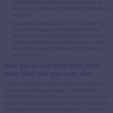
trên 50 tuổi thường tìm kiếm các lựa chọn màu sắc
nhẹ nhàng, tự nhiên hơn để tạo cảm giác trẻ trung và
tinh tế hơn.
Màu cam sữa không phù hợp với làn da ngăm: Nếu
bạn có làn da trắng sáng, trắng hồng thì cứ vô tư
phun môi màu cam sữa. Nhưng nếu bạn có làn da
ngăm, tối màu thì không nên phun màu này. Vì tông
màu này thường không thể tạo nổi bật và cuốn hút
trên da sậm màu.
Mức giá và quy trình thực hiện
phun xăm môi màu cam sữa
Theo khảo sát trên thị trường, mức giá phun môi màu cam
sữa thường dao động trong khoảng 2.500.000đ đến
6.000.000đ. Tùy vào thời điểm và các yếu tố tác động mà
mức giá này sẽ có biến động như cơ sở thẩm mỹ, tay nghề
của kỹ thuật viên, chất lượng mực phun môi,….và cả quy