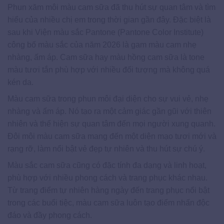
Phun xăm môi màu cam sữa đã thu hút sự quan tâm và tìm
hiểu của nhiều chị em trong thời gian gần đây. Đặc biệt là
sau khi Viện màu sắc Pantone (Pantone Color Institute)
công bố màu sắc của năm 2026 là gam màu cam nhẹ
nhàng, ấm áp. Cam sữa hay màu hồng cam sữa là tone
màu tươi tắn phù hợp với nhiều đối tượng mà không quá
kén da.
Màu cam sữa trong phun môi đại diện cho sự vui vẻ, nhẹ
nhàng và ấm áp. Nó tạo ra một cảm giác gần gũi với thiên
nhiên và thể hiện sự quan tâm đến mọi người xung quanh.
Đôi môi màu cam sữa mang đến một diện mạo tươi mới và
rạng rỡ, làm nổi bật vẻ đẹp tự nhiên và thu hút sự chú ý.
Màu sắc cam sữa cũng có đặc tính đa dạng và linh hoạt,
phù hợp với nhiều phong cách và trang phục khác nhau.
Từ trang điểm tự nhiên hàng ngày đến trang phục nổi bật
trong các buổi tiệc, màu cam sữa luôn tạo điểm nhấn độc
đáo và đầy phong cách.