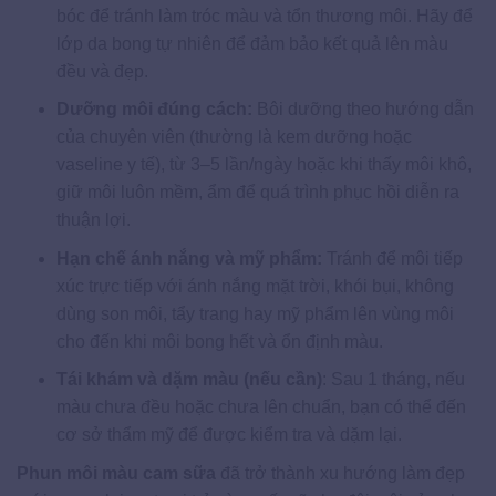
bóc để tránh làm tróc màu và tổn thương môi. Hãy để
lớp da bong tự nhiên để đảm bảo kết quả lên màu
đều và đẹp.
Dưỡng môi đúng cách:
Bôi dưỡng theo hướng dẫn
của chuyên viên (thường là kem dưỡng hoặc
vaseline y tế), từ 3–5 lần/ngày hoặc khi thấy môi khô,
giữ môi luôn mềm, ẩm để quá trình phục hồi diễn ra
thuận lợi.
Hạn chế ánh nắng và mỹ phẩm:
Tránh để môi tiếp
xúc trực tiếp với ánh nắng mặt trời, khói bụi, không
dùng son môi, tẩy trang hay mỹ phẩm lên vùng môi
cho đến khi môi bong hết và ổn định màu.
Tái khám và dặm màu (nếu cần)
: Sau 1 tháng, nếu
màu chưa đều hoặc chưa lên chuẩn, bạn có thể đến
cơ sở thẩm mỹ để được kiểm tra và dặm lại.
Phun môi màu cam sữa
đã trở thành xu hướng làm đẹp