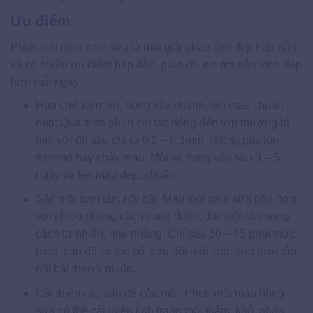
Ưu điểm
Phun môi màu cam sữa là một giải pháp làm đẹp hấp dẫn
và có nhiều ưu điểm hấp dẫn, giúp chị em trở nên xinh đẹp
hơn mỗi ngày.
Hạn chế xâm lấn, bong vảy nhanh, lên màu chuẩn
đẹp: Quá trình phun chỉ tác động đến lớp thượng bì
môi với độ sâu chỉ từ 0,2 – 0,3mm, không gây tổn
thương hay chảy máu. Môi sẽ bong vảy sau 3 – 5
ngày và lên màu đẹp, chuẩn.
Sắc môi tươi tắn, nổi bật: Màu môi cam sữa phù hợp
với nhiều phong cách trang điểm, đặc biệt là phong
cách tự nhiên, nhẹ nhàng. Chỉ sau 30 – 45 phút thực
hiện, bạn đã có thể sở hữu đôi môi cam sữa tươi tắn,
nổi bật theo ý muốn.
Cải thiện các vấn đề của môi: Phun môi màu hồng
sữa có thể cải thiện tình trạng môi thâm, khô, nhăn