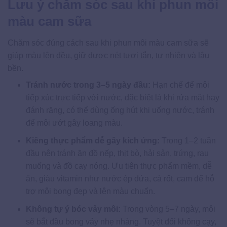
Lưu ý chăm sóc sau khi phun môi
màu cam sữa
Chăm sóc đúng cách sau khi phun môi màu cam sữa sẽ
giúp màu lên đều, giữ được nét tươi tắn, tự nhiên và lâu
bền.
Tránh nước trong 3–5 ngày đầu:
Hạn chế để môi
tiếp xúc trực tiếp với nước, đặc biệt là khi rửa mặt hay
đánh răng, có thể dùng ống hút khi uống nước, tránh
để môi ướt gây loang màu.
Kiêng thực phẩm dễ gây kích ứng:
Trong 1–2 tuần
đầu nên tránh ăn đồ nếp, thịt bò, hải sản, trứng, rau
muống và đồ cay nóng. Ưu tiên thực phẩm mềm, dễ
ăn, giàu vitamin như nước ép dứa, cà rốt, cam để hỗ
trợ môi bong đẹp và lên màu chuẩn.
Không tự ý bóc vảy môi:
Trong vòng 5–7 ngày, môi
sẽ bắt đầu bong vảy nhẹ nhàng. Tuyệt đối không cạy,