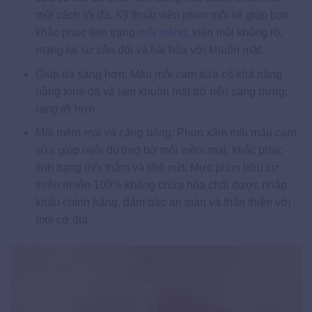
một cách tối đa. Kỹ thuật viên phun môi sẽ giúp bạn
khắc phục tình trạng
môi mỏng
, viền môi không rõ,
mang lại sự cân đối và hài hòa với khuôn mặt.
Giúp da sáng hơn: Màu môi cam sữa có khả năng
nâng tone da và làm khuôn mặt trở nên sáng bừng,
rạng rỡ hơn.
Môi mềm mại và căng bóng: Phun xăm môi màu cam
sữa giúp nuôi dưỡng bờ môi mềm mại, khắc phục
tình trạng môi thâm và khô nứt. Mực phun hữu cơ
thiên nhiên 100% không chứa hóa chất được nhập
khẩu chính hãng, đảm bảo an toàn và thân thiện với
mọi cơ địa.