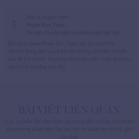
Bác sĩ chuyên môn
Phạm Đức Tuấn
Tư vấn chuyên môn và kiểm duyệt bài viết
Bác sĩ đa khoa Phạm Đức Tuấn với 11 năm kinh
nghiệm trong lĩnh vực thẩm mỹ không xâm lấn, chuyên
sâu về DA và HA. Phương châm làm việc: Làm đẹp cho
người và làm đẹp cho đời.
BÀI VIẾT LIÊN QUAN
Các sự kiện làm đẹp toàn cầu mang đến những sản phẩm
và phương pháp hiện đại, thu hút sự quan tâm lớn từ giới
làm đẹp.