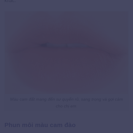
khác.
Màu cam đất mang đến sự quyến rũ, sang trọng và gợi cảm
cho chị em.
Phun môi màu cam đào