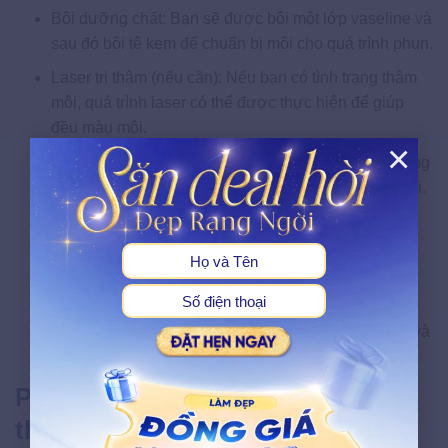
Bôi dưỡng chất: Bạn sẽ được bôi một lớp vaseline và
sau đó bôi tê kem để chuẩn bị môi cho quá trình phun.
Laser trị thâm (nếu cần): Nếu bạn có tình trạng thâm
môi, quá trình laser có thể được thực hiện để giúp
đều màu môi.
×
Bôi tinh chất Collagen đặc biệt: Bước này nhằm cung
cấp dưỡng chất và làm mềm môi trước khi phun môi.
X
Tiến hành phun môi: Kỹ thuật viên sẽ thực hiện quá
trình phun môi màu cam sữa dựa trên kỹ thuật phun
và loại mực phun được chọn.
Vệ sinh, sát trùng môi sau khi phun: Sau khi hoàn
thành, vệ sinh và sát trùng môi để đảm bảo vệ sinh và
ngăn ngừa nhiễm trùng.
Phun môi màu cam sữa tại Hệ
thống Thẩm mỹ viện Ngọc Dung