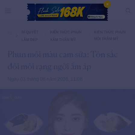
Bỏ
×
qua
nội
dung
BÍ QUYẾT
KIẾN THỨC PHUN
KIẾN THỨC PHUN
MÔI THẨM MỸ
LÀM ĐẸP
XĂM THẨM MỸ
Phun môi màu cam sữa: Tôn sắc
đôi môi rạng ngời ấm áp
Ngày 03 tháng 08 năm 2026, 11:08