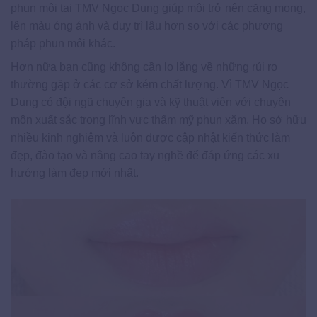
phun môi tại TMV Ngọc Dung giúp môi trở nên căng mọng,
lên màu óng ánh và duy trì lâu hơn so với các phương
pháp phun môi khác.
Hơn nữa bạn cũng không cần lo lắng về những rủi ro
thường gặp ở các cơ sở kém chất lượng. Vì TMV Ngọc
Dung có đội ngũ chuyên gia và kỹ thuật viên với chuyên
môn xuất sắc trong lĩnh vực thẩm mỹ phun xăm. Họ sở hữu
nhiều kinh nghiệm và luôn được cập nhật kiến thức làm
đẹp, đào tạo và nâng cao tay nghề để đáp ứng các xu
hướng làm đẹp mới nhất.