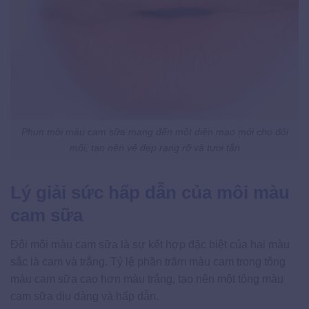
Phun môi màu cam sữa mang đến một diện mạo mới cho đôi
môi, tạo nên vẻ đẹp rạng rỡ và tươi tắn
Lý giải sức hấp dẫn của môi màu
cam sữa
Đôi môi màu cam sữa là sự kết hợp đặc biệt của hai màu
sắc là cam và trắng. Tỷ lệ phần trăm màu cam trong tông
màu cam sữa cao hơn màu trắng, tạo nên một tông màu
cam sữa dịu dàng và hấp dẫn.