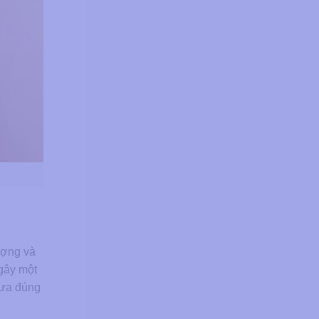
ượng và
 gây một
ưa đúng