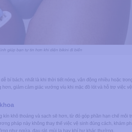
hình giúp bạn tự tin hơn khi diện bikini đi biển
ễ bí bách, nhất là khi thời tiết nóng, vận động nhiều hoặc tron
 hơn, giảm cảm giác vướng víu khi mặc đồ lót và hỗ trợ việc vệ
 khoa
ng kín khô thoáng và sạch sẽ hơn, từ đó góp phần hạn chế môi 
phương pháp này không thay thế việc vệ sinh đúng cách, khám p
hường như ngứa, đau rát, mùi lạ hay khí hư khác thường.