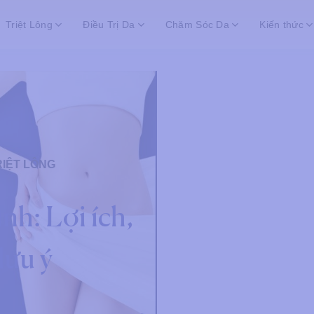
Triệt Lông
Điều Trị Da
Chăm Sóc Da
Kiến thức
RIỆT LÔNG
ình: Lợi ích,
lưu ý