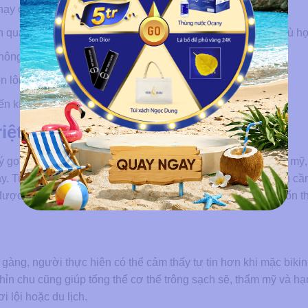
ạy cảm hoặc năng lượng triệt quá cao.
n quan đến thiết bị, thao tác hoặc quy trình làm mát chưa phù h
ông được vệ sinh đúng trước và sau khi triệt.
 lông dày, sợi lông cứng hoặc chăm sóc sai cách.
 kích ứng kéo dài, cào gãi hoặc tiếp xúc ma sát sau triệt.
iệt lông bikini tạo hình
ử lý gọn gàng theo dáng mong muốn, từ đó cải thiện tính thẩm mỹ
ngày. Tuy nhiên, đây là vùng da nhạy cảm nên người thực hiện cầ
 được tư vấn kỹ để hạn chế kích ứng, viêm nang lông hoặc tổn 
 gàng, người thực hiện có thể cảm thấy tự tin hơn khi mặc bikin
ỉn chu cũng giúp tổng thể cơ thể trông sạch sẽ, thẩm mỹ và hạ
i lội hoặc du lịch.