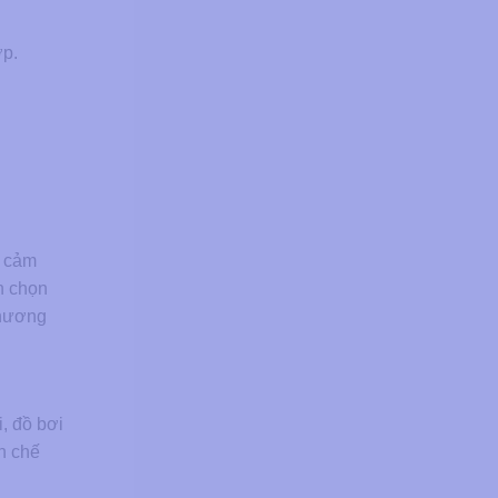
ợp.
, cảm
n chọn
thương
i, đồ bơi
n chế