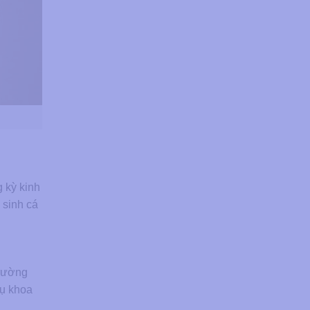
g kỳ kinh
 sinh cá
trường
hụ khoa