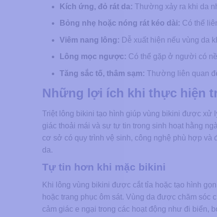
Kích ứng, đỏ rát da:
Thường xảy ra khi da nh
Bỏng nhẹ hoặc nóng rát kéo dài:
Có thể liê
Viêm nang lông:
Dễ xuất hiện nếu vùng da kh
Lông mọc ngược:
Có thể gặp ở người có nền
Tăng sắc tố, thâm sạm:
Thường liên quan đến
Những lợi ích khi thực hiện tr
Triệt lông bikini tạo hình giúp vùng bikini được x
giác thoải mái và sự tự tin trong sinh hoạt hằng 
cơ sở có quy trình vệ sinh, công nghệ phù hợp và
da.
Tự tin hơn khi mặc bikini
Khi lông vùng bikini được cắt tỉa hoặc tạo hình gọn
hoặc trang phục ôm sát. Vùng da được chăm sóc ch
cảm giác e ngại trong các hoạt động như đi biển, bơ