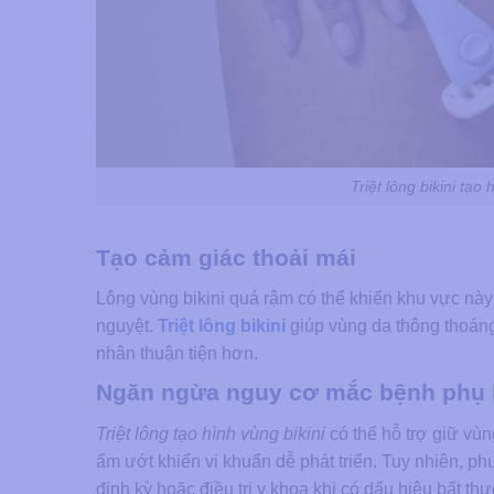
Triệt lông bikini tạo 
Tạo cảm giác thoải mái
Lông vùng bikini quá rậm có thể khiến khu vực này d
nguyệt.
Triệt lông bikini
giúp vùng da thông thoáng
nhân thuận tiện hơn.
Ngăn ngừa nguy cơ mắc bệnh phụ
Triệt lông tạo hình vùng bikini
có thể hỗ trợ giữ vù
ẩm ướt khiến vi khuẩn dễ phát triển. Tuy nhiên, 
định kỳ hoặc điều trị y khoa khi có dấu hiệu bất t