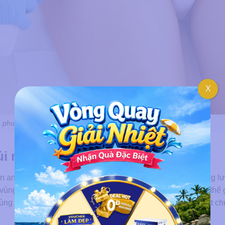
X
 là phương pháp loại bỏ lông vùng bikini có chọn lọc
rủi ro gì không?
hiện an toàn nếu được tiến hành đúng kỹ thuật, đúng mức năng l
 vì vùng bikini là khu vực nhạy cảm, phương pháp này vẫn có thể
 dùng bước sóng không phù hợp hoặc
chăm sóc da sau triệt
ch