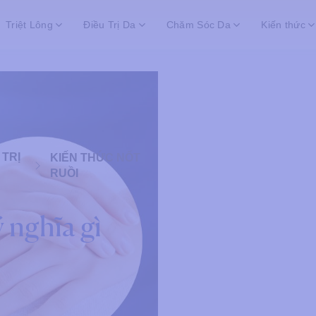
Triệt Lông
Điều Trị Da
Chăm Sóc Da
Kiến thức
 TRỊ
KIẾN THỨC NỐT
RUỒI
ý nghĩa gì