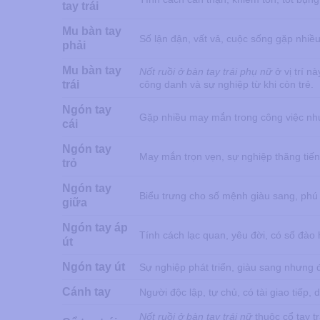
tay trái
Mu bàn tay
Số lận đận, vất vả, cuộc sống gặp nhiều
phải
Mu bàn tay
Nốt ruồi ở bàn tay trái phụ nữ
ở vị trí n
trái
công danh và sự nghiệp từ khi còn trẻ.
Ngón tay
Gặp nhiều may mắn trong công việc như
cái
Ngón tay
May mắn trọn vẹn, sự nghiệp thăng tiế
trỏ
Ngón tay
Biểu trưng cho số mệnh giàu sang, phú 
giữa
Ngón tay áp
Tính cách lạc quan, yêu đời, có số đào 
út
Ngón tay út
Sự nghiệp phát triển, giàu sang nhưng 
Cánh tay
Người độc lập, tự chủ, có tài giao tiếp,
Nốt ruồi ở bàn tay trái nữ
thuộc cổ tay t