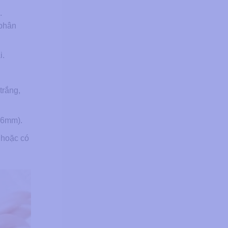
.
 phân
i.
trắng,
g 6mm).
y hoặc có