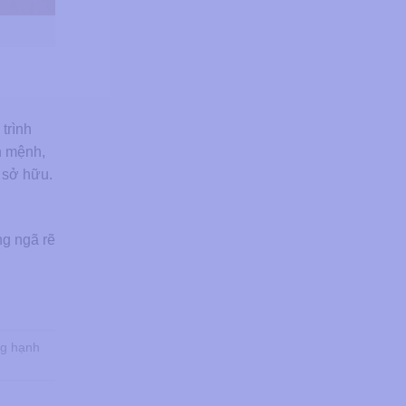
trình
n mệnh,
i sở hữu.
ng ngã rẽ
ng hạnh