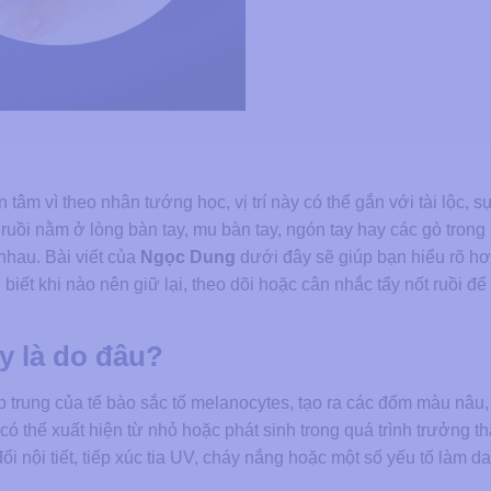
m vì theo nhân tướng học, vị trí này có thể gắn với tài lộc, s
ruồi nằm ở lòng bàn tay, mu bàn tay, ngón tay hay các gò trong 
nhau. Bài viết của
Ngọc Dung
dưới đây sẽ giúp bạn hiểu rõ h
biết khi nào nên giữ lại, theo dõi hoặc cân nhắc tẩy nốt ruồi đ
y là do đâu?
 trung của tế bào sắc tố melanocytes, tạo ra các đốm màu nâu,
 thể xuất hiện từ nhỏ hoặc phát sinh trong quá trình trưởng th
đổi nội tiết, tiếp xúc tia UV, cháy nắng hoặc một số yếu tố làm d