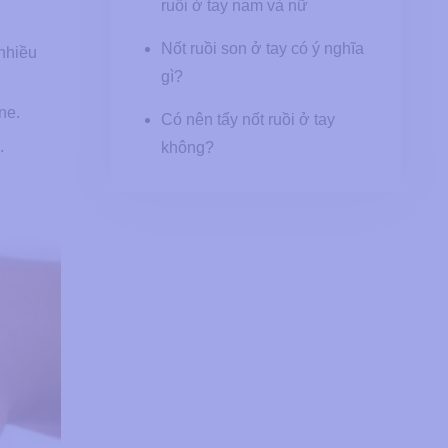
ruồi ở tay nam và nữ
Nốt ruồi son ở tay có ý nghĩa
 nhiều
gì?
ne.
Có nên tẩy nốt ruồi ở tay
.
không?