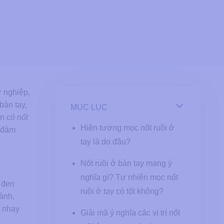
ự nghiệp,
bàn tay,
MỤC LỤC
ơn
có nốt
Hiện tượng mọc nốt ruồi ở
ể đảm
tay là do đâu?
Nốt ruồi ở bàn tay mang ý
nghĩa gì? Tự nhiên mọc nốt
 đen
ruồi ở tay có tốt không?
ành,
a nhạy
Giải mã ý nghĩa các vị trí nốt