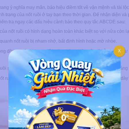
ang ý nghĩa may mắn, báo hiệu điềm tốt về vận mệnh và tài lộc
nh trạng của nốt ruồi ở tay bạn theo thời gian. Để nhận diện và
 kiểm tra ngay các dấu hiệu cảnh báo theo quy tắc ABCDE sau:
của nốt ruồi có hình dạng hoàn toàn khác biệt so với nửa còn lạ
quanh nốt ruồi bị nham nhở, bất định hình hoặc mờ nhòe.
X
ông đồng nhất, bị loang lổ hoặc chứa nhiều sắc tố hỗn hợp như 
 ruồi phát triển nhanh, có đường kính vượt quá 1/4 inch (khoản
nốt ruồi liên tục thay đổi cấu trúc về kích thước, màu sắc, độ dà