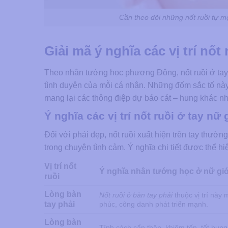
Cần theo dõi những nốt ruồi tự mọ
Giải mã ý nghĩa các vị trí nốt
Theo nhân tướng học phương Đông, nốt ruồi ở tay là
tình duyên của mỗi cá nhân. Những đốm sắc tố này
mang lại các thông điệp dự báo cát – hung khác nha
Ý nghĩa các vị trí nốt ruồi ở tay nữ 
Đối với phái đẹp, nốt ruồi xuất hiện trên tay thườ
trong chuyện tình cảm. Ý nghĩa chi tiết được thể h
Vị trí nốt
Ý nghĩa nhân tướng học ở nữ giớ
ruồi
Lòng bàn
Nốt ruồi ở bàn tay phải
thuộc vị trí này
tay phải
phúc, công danh phát triển mạnh.
Lòng bàn
Tính cách cẩn thận, khiêm tốn, tốt bụng