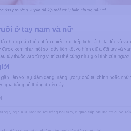
c ở tay thường xuyên để kịp thời xử lý biến chứng nếu có
 ruồi ở tay nam và nữ
 những dấu hiệu phản chiếu trực tiếp tính cách, tài lộc và vận 
 được xem như một sợi dây liên kết vô hình giữa đôi tay và vậ
u tùy thuộc vào từng vị trí cụ thể cũng như giới tính của ngườ
giới
ng gắn liền với sự đảm đang, năng lực tự chủ tài chính hoặc nhữ
iện qua bảng hệ thống dưới đây:
i
 mang ý nghĩa là một người sống nội tâm, ít giao tiếp nhưng có cuộc số
, chu đáo và có trách nhiệm nên mọi việc đều thuận lợi.