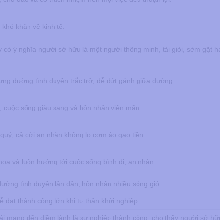
 khó khăn về kinh tế.
ày có ý nghĩa người sở hữu là một người thông minh, tài giỏi, sớm gặt h
ng đường tình duyên trắc trở, dễ đứt gánh giữa đường.
n, cuộc sống giàu sang và hôn nhân viên mãn.
quý, cả đời an nhàn không lo cơm áo gạo tiền.
hoa và luôn hướng tới cuộc sống bình dị, an nhàn.
đường tình duyên lận đận, hôn nhân nhiều sóng gió.
 dễ đạt thành công lớn khi tự thân khởi nghiệp.
rái mang đến điềm lành là sự nghiệp thành công, cho thấy người sở hữu