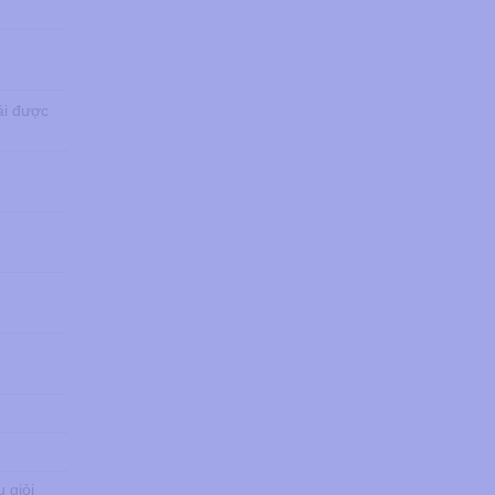
ái được
 giỏi