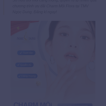
Sở hữu đôi môi căng mọng, quyến rũ tự nhiên qua
chương trình ưu đãi Charm Môi Flora tại TMV
Ngọc Dung. Đăng kí ngay!