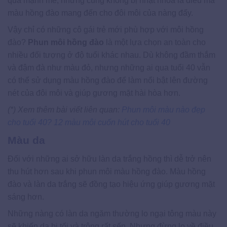
quá mạnh mẽ, nhưng cũng không bị nhạt nhòa là điều mà
màu hồng đào mang đến cho đôi môi của nàng đấy.
Vậy chỉ có những cô gái trẻ mới phù hợp với môi hồng
đào?
Phun môi hồng đào
là một lựa chọn an toàn cho
nhiều đối tượng ở độ tuổi khác nhau. Dù không đầm thắm
và đậm đà như màu đỏ, nhưng những ai qua tuổi 40 vẫn
có thể sử dụng màu hồng đào để làm nổi bật lên đường
nét của đôi môi và giúp gương mặt hài hòa hơn.
(*) Xem thêm bài viết liên quan:
Phun môi màu nào đẹp
cho tuổi 40? 12 màu môi cuốn hút cho tuổi 40
Màu da
Đối với những ai sở hữu làn da trắng hồng thì dễ trở nên
thu hút hơn sau khi phun môi màu hồng đào. Màu hồng
đào và làn da trắng sẽ đồng tạo hiệu ứng giúp gương mặt
sáng hơn.
Những nàng có làn da ngăm thường lo ngại tông màu này
sẽ khiến da bị tối và trông rất sến. Nhưng đừng lo về điều