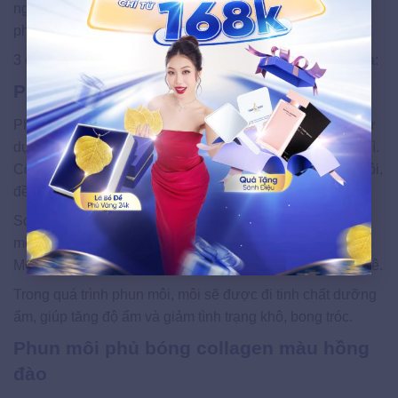
ngũ kỹ thuật viên có tay nghề cao cùng với công nghệ
phun xăm hiện đại nhất.
3 công nghệ phun môi được lựa chọn hàng đầu tại đây là:
Phun môi pha lê màu hồng đào
Phun môi pha lê hay phun môi pha lê 3D là công nghệ sử
dụng đầu kim siêu mảnh để đưa màu phun vào thượng bì.
Công nghệ này giúp màu môi liên kết nhanh và mô da môi,
đều và để lại độ bóng nhất định.
So với các công nghệ khác, phun môi pha lê sẽ giúp đôi
môi đẹp ở mọi góc độ, xóa bỏ các khuyết điểm trên môi.
Môi nàng sẽ lấp lánh hơn và tạo hiệu ứng như đính pha lê.
Trong quá trình phun môi, môi sẽ được đi tinh chất dưỡng
ẩm, giúp tăng độ ẩm và giảm tình trạng khô, bong tróc.
Phun môi phủ bóng collagen màu hồng
đào