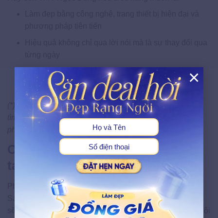
Làm đẹp bằng công nghệ, trang thiết bị hiện đại và
phương pháp tiên tiến
Hiệu quả không chỉ qua lời nói mà là sự thay đổi qua
từng ngày
×
Được chăm sóc trong không gian đẳng cấp 5 sao
Được tận hưởng và nâng cao giá trị hạnh phúc
X
(*) Trước khi lựa chọn phương pháp làm đẹp, bạn có thể
tìm hiểu kỹ
giá phun môi
theo từng kỹ thuật để chọn giải
pháp phù hợp ngân sách và tình trạng môi.
Công nghệ phun môi hồng đào
tại TMV Ngọc Dung
Phun môi thẩm mỹ là dịch vụ nổi bật tại TMV Ngọc Dung.
Sau khi trải nghiệm dịch vụ phun môi tại đây, khách hàng
sẽ có được đôi môi hồng hào và quyến rũ hơn nhờ vào đội