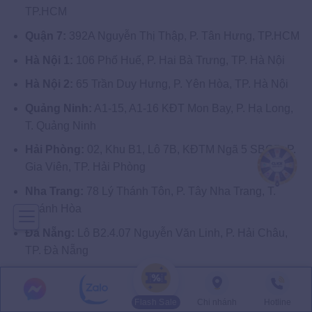
TP.HCM
Quận 7:
392A Nguyễn Thị Thập, P. Tân Hưng, TP.HCM
Hà Nội 1:
106 Phố Huế, P. Hai Bà Trưng, TP. Hà Nội
Hà Nội 2:
65 Trần Duy Hưng, P. Yên Hòa, TP. Hà Nội
Quảng Ninh:
A1-15, A1-16 KĐT Mon Bay, P. Hạ Long,
T. Quảng Ninh
Hải Phòng:
02, Khu B1, Lô 7B, KĐTM Ngã 5 SBCB, P.
Gia Viên, TP. Hải Phòng
Nha Trang:
78 Lý Thánh Tôn, P. Tây Nha Trang, T.
Khánh Hòa
Đà Nẵng:
Lô B2.4.07 Nguyễn Văn Linh, P. Hải Châu,
TP. Đà Nẵng
Buôn Ma Thuột:
02–04 Ngô Quyền, P. Buôn Ma Thuột,
T. Đắk Lắk
Flash Sale
Chi nhánh
Hotline