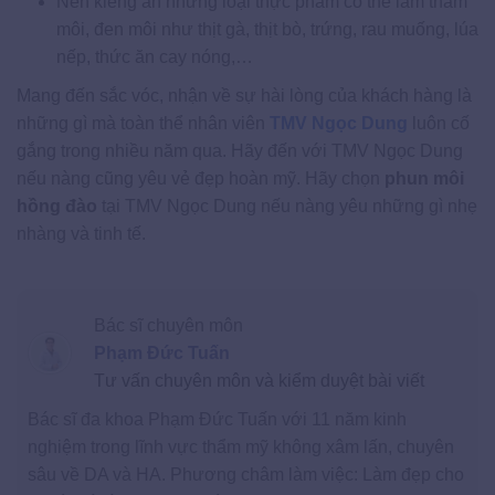
Nên kiêng ăn những loại thực phẩm có thể làm thâm
môi, đen môi như thịt gà, thịt bò, trứng, rau muống, lúa
nếp, thức ăn cay nóng,…
Mang đến sắc vóc, nhận về sự hài lòng của khách hàng là
những gì mà toàn thể nhân viên
TMV Ngọc Dung
luôn cố
gắng trong nhiều năm qua. Hãy đến với TMV Ngọc Dung
nếu nàng cũng yêu vẻ đẹp hoàn mỹ. Hãy chọn
phun môi
hồng đào
tại TMV Ngọc Dung nếu nàng yêu những gì nhẹ
nhàng và tinh tế.
Bác sĩ chuyên môn
Phạm Đức Tuấn
Tư vấn chuyên môn và kiểm duyệt bài viết
Bác sĩ đa khoa Phạm Đức Tuấn với 11 năm kinh
nghiệm trong lĩnh vực thẩm mỹ không xâm lấn, chuyên
sâu về DA và HA. Phương châm làm việc: Làm đẹp cho