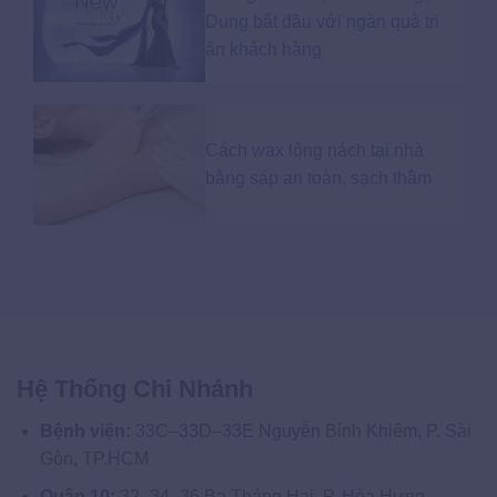
Dung bắt đầu với ngàn quà tri
ân khách hàng
Cách wax lông nách tại nhà
bằng sáp an toàn, sạch thâm
Hệ Thống Chi Nhánh
Bệnh viện:
33C–33D–33E Nguyễn Bỉnh Khiêm, P. Sài
Gòn, TP.HCM
Quận 10:
32–34–36 Ba Tháng Hai, P. Hòa Hưng,