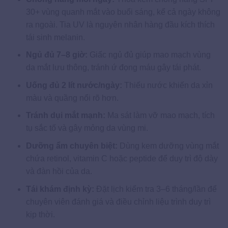
30+ vùng quanh mắt vào buổi sáng, kể cả ngày không
ra ngoài. Tia UV là nguyên nhân hàng đầu kích thích
tái sinh melanin.
Ngủ đủ 7–8 giờ:
Giấc ngủ đủ giúp mao mạch vùng
da mắt lưu thông, tránh ứ đọng máu gây tái phát.
Uống đủ 2 lít nước/ngày:
Thiếu nước khiến da xỉn
màu và quầng nổi rõ hơn.
Tránh dụi mắt mạnh:
Ma sát làm vỡ mao mạch, tích
tụ sắc tố và gây mỏng da vùng mi.
Dưỡng ẩm chuyên biệt:
Dùng kem dưỡng vùng mắt
chứa retinol, vitamin C hoặc peptide để duy trì độ dày
và đàn hồi của da.
Tái khám định kỳ:
Đặt lịch kiểm tra 3–6 tháng/lần để
chuyên viên đánh giá và điều chỉnh liệu trình duy trì
kịp thời.