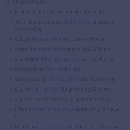
Có thể bạn nên biết:
Bí quyết tri sẹo thâm ở chân hiệu quả tại nhà
Tìm hiểu phương pháp trị
thâm mông
an toàn và
nhanh chóng
Cách trị
thâm bẹn
giúp bạn tự tin diện bikini
Mẹo trị
thâm nách
trắng sáng chỉ sau 1 liệu trình
Giải pháp trị
thâm nách sau sinh
an toàn cho mẹ
Hướng dẫn trị
thâm mắt
lâu năm
Những cách trị
thâm đầu gối
cho làn da sáng mịn
Quy trình trị
mụn thâm
tận gốc không để lại sẹo
Mách bạn trị vết thâm mụn ở mặt nhanh chóng
Liệu trình trị
thâm mụn lưng
cho tấm lưng trần quyến
rũ
Ứng dụng
laser trị thâm mụn
giúp tái tạo làn da mới