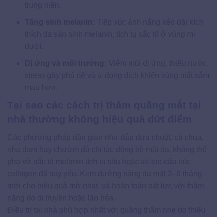
trung niên.
Tăng sinh melanin:
Tiếp xúc ánh nắng kéo dài kích
thích da sản sinh melanin, tích tụ sắc tố ở vùng mi
dưới.
Dị ứng và môi trường:
Viêm mũi dị ứng, thiếu nước,
stress gây phù nề và ứ đọng dịch khiến vùng mắt sẫm
màu hơn.
Tại sao các cách trị thâm quầng mắt tại
nhà thường không hiệu quả dứt điểm
Các phương pháp dân gian như đắp dưa chuột, cà chua,
nha đam hay chườm đá chỉ tác động bề mặt da, không thể
phá vỡ sắc tố melanin tích tụ sâu hoặc tái tạo cấu trúc
collagen đã suy yếu. Kem dưỡng sáng da mất 3–6 tháng
mới cho hiệu quả mờ nhạt, và hoàn toàn bất lực với thâm
nặng do di truyền hoặc lão hóa.
Điều trị tại nhà phù hợp nhất với quầng thâm nhẹ do thiếu