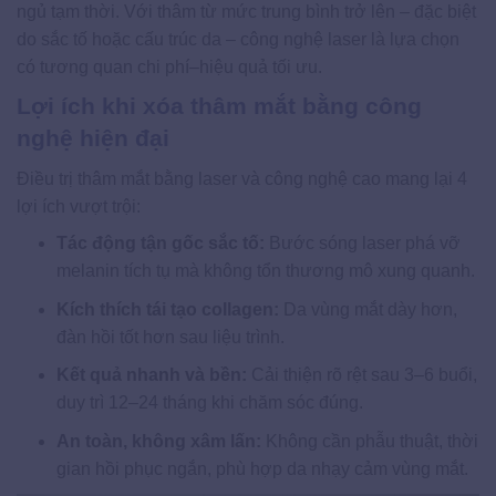
ngủ tạm thời. Với thâm từ mức trung bình trở lên – đặc biệt
do sắc tố hoặc cấu trúc da – công nghệ laser là lựa chọn
có tương quan chi phí–hiệu quả tối ưu.
Lợi ích khi xóa thâm mắt bằng công
nghệ hiện đại
Điều trị thâm mắt bằng laser và công nghệ cao mang lại 4
lợi ích vượt trội:
Tác động tận gốc sắc tố:
Bước sóng laser phá vỡ
melanin tích tụ mà không tổn thương mô xung quanh.
Kích thích tái tạo collagen:
Da vùng mắt dày hơn,
đàn hồi tốt hơn sau liệu trình.
Kết quả nhanh và bền:
Cải thiện rõ rệt sau 3–6 buổi,
duy trì 12–24 tháng khi chăm sóc đúng.
An toàn, không xâm lấn:
Không cần phẫu thuật, thời
gian hồi phục ngắn, phù hợp da nhạy cảm vùng mắt.