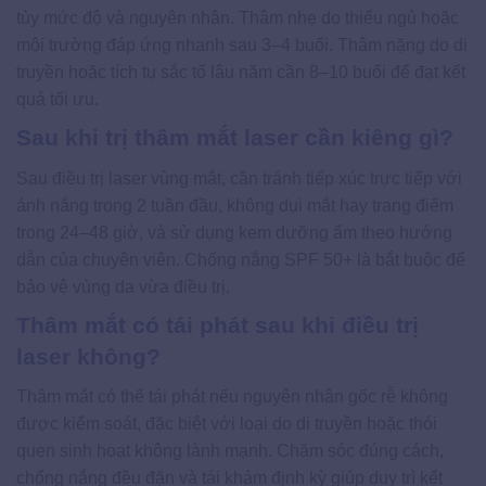
tùy mức độ và nguyên nhân. Thâm nhẹ do thiếu ngủ hoặc
môi trường đáp ứng nhanh sau 3–4 buổi. Thâm nặng do di
truyền hoặc tích tụ sắc tố lâu năm cần 8–10 buổi để đạt kết
quả tối ưu.
Sau khi trị thâm mắt laser cần kiêng gì?
Sau điều trị laser vùng mắt, cần tránh tiếp xúc trực tiếp với
ánh nắng trong 2 tuần đầu, không dụi mắt hay trang điểm
trong 24–48 giờ, và sử dụng kem dưỡng ẩm theo hướng
dẫn của chuyên viên. Chống nắng SPF 50+ là bắt buộc để
bảo vệ vùng da vừa điều trị.
Thâm mắt có tái phát sau khi điều trị
laser không?
Thâm mắt có thể tái phát nếu nguyên nhân gốc rễ không
được kiểm soát, đặc biệt với loại do di truyền hoặc thói
quen sinh hoạt không lành mạnh. Chăm sóc đúng cách,
chống nắng đều đặn và tái khám định kỳ giúp duy trì kết