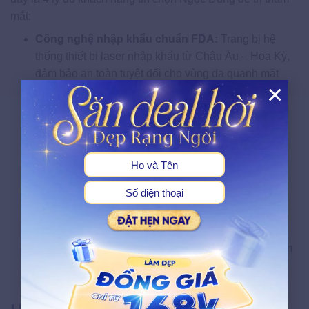
mắt:
Công nghệ nhập khẩu chuẩn FDA:
Trang bị hệ
thống thiết bị laser nhập khẩu từ Châu Âu – Hoa Kỳ,
đảm bảo an toàn tuyệt đối cho vùng da quanh mắt
×
nhạy cảm.
Đội ngũ chuyên viên được đào tạo bài bản:
X
Chuyên viên có chứng chỉ chuyên ngành, kinh
nghiệm điều trị sắc tố da chuyên sâu, đặc biệt vùng
da mỏng quanh mắt.
Phác đồ cá nhân hóa:
Không áp dụng phác đồ đại
trà – mỗi khách hàng được xây dựng lộ trình riêng
dựa trên tình trạng da và nguyên nhân thực sự.
Cam kết bằng văn bản:
Hiệu quả điều trị được cam
kết bằng văn bản cho các liệu trình chuyên sâu. Chi
phí niêm yết công khai, không phát sinh chi phí ẩn.