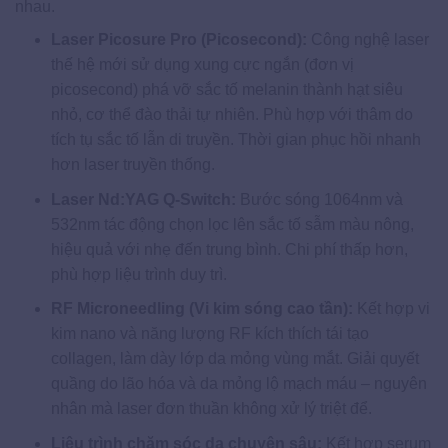
nhau.
Laser Picosure Pro (Picosecond):
Công nghệ laser
thế hệ mới sử dụng xung cực ngắn (đơn vị
picosecond) phá vỡ sắc tố melanin thành hạt siêu
nhỏ, cơ thể đào thải tự nhiên. Phù hợp với thâm do
tích tụ sắc tố lẫn di truyền. Thời gian phục hồi nhanh
hơn laser truyền thống.
Laser Nd:YAG Q-Switch:
Bước sóng 1064nm và
532nm tác động chọn lọc lên sắc tố sẫm màu nông,
hiệu quả với nhẹ đến trung bình. Chi phí thấp hơn,
phù hợp liệu trình duy trì.
RF Microneedling (Vi kim sóng cao tần):
Kết hợp vi
kim nano và năng lượng RF kích thích tái tạo
collagen, làm dày lớp da mỏng vùng mắt. Giải quyết
quầng do lão hóa và da mỏng lộ mạch máu – nguyên
nhân mà laser đơn thuần không xử lý triệt để.
Liệu trình chăm sóc da chuyên sâu:
Kết hợp serum