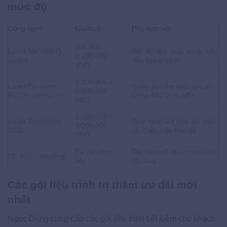
mức độ
Công nghệ
Giá/buổi
Phù hợp với
600.000 –
Laser Nd:YAG Q-
Sắc tố sậm màu nông, nhẹ
1.200.000
Switch
đến trung bình
VNĐ
1.200.000 –
Laser Picosure
Vùng da sẫm sâu, sắc tố
2.500.000
Pro (Picosecond)
cứng đầu, di truyền
VNĐ
1.500.000 –
Laser Fractional
Sạm nám kết hợp lão hóa,
3.000.000
CO2
cải thiện cấu trúc da
VNĐ
Tư vấn trực
Da mỏng lộ mạch máu, do
RF Microneedling
tiếp
lão hóa
Các gói liệu trình trị thâm ưu đãi mới
nhất
Ngọc Dung cung cấp các gói liệu trình tiết kiệm cho khách