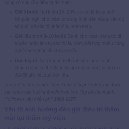
hàng có nhu cầu điều trị dài hạn:
Gói 5 buổi:
Tiết kiệm 15–20% so với lẻ từng buổi.
Khuyến nghị cho thâm từ trung bình đến nặng, cần đủ
số buổi để sắc tố phân hủy hoàn toàn.
Gói liệu trình 8–10 buổi:
Dành cho thâm nặng do di
truyền hoặc tích tụ sắc tố lâu năm, kết hợp nhiều công
nghệ theo phác đồ chuyên sâu.
Gói duy trì:
Sau khi hoàn thành liệu trình chính,
khách hàng có thể đăng ký gói duy trì với chi phí ưu
đãi để giữ kết quả bền lâu.
Lưu ý: Giá trên là mức tham khảo. Chi phí chính xác được
xác nhận sau buổi thẩm định da trực tiếp tại chi nhánh.
Hotline tư vấn miễn phí:
1800 6377
.
Yếu tố ảnh hưởng đến giá điều trị thâm
mắt tại thẩm mỹ viện
Chi phí điều trị thâm mắt không cố định mà thay đổi tùy 4