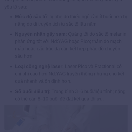
yếu tố sau:
Mức độ sắc tố:
bị nhẹ do thiếu ngủ cần ít buổi hơn bị
nặng do di truyền tích tụ sắc tố lâu năm.
Nguyên nhân gây sạm:
Quầng tối do sắc tố melanin
phản ứng tốt với Nd:YAG hoặc Pico; thâm do mạch
máu hoặc cấu trúc da cần kết hợp phác đồ chuyên
sâu hơn.
Loại công nghệ laser:
Laser Pico và Fractional có
chi phí cao hơn Nd:YAG truyền thống nhưng cho kết
quả nhanh và ổn định hơn.
Số buổi điều trị:
Trung bình 3–6 buổi/liệu trình; nặng
có thể cần 8–10 buổi để đạt kết quả tối ưu.