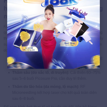
Hình ảnh kết quả thực tế khách
hàng sau liệu trình trị thâm quầng
mắt
Kết quả điều trị thâm mắt tại Ngọc Dung được ghi nhận
qua hình ảnh thực tế trước – sau liệu trình của khách hàng
thực tế (không chỉnh sửa). Phần lớn khách hàng nhận thấy
sự cải thiện rõ rệt sau buổi điều trị thứ 3, đặc biệt với thâm
do sắc tố melanin.
Thâm nhẹ – trung bình (do thiếu ngủ, môi trường):
Cải thiện 70–80% sau 3–4 buổi Nd:YAG.
Thâm sâu (do sắc tố, di truyền):
Cải thiện 60–75%
sau 5–6 buổi Picosure Pro, cần duy trì thêm.
Thâm do lão hóa (da mỏng, lộ mạch):
RF
Microneedling kết hợp laser cho kết quả toàn diện
sau 6–8 buổi.
Để xem hình ảnh thực tế và tư vấn chi tiết, liên hệ Ngọc