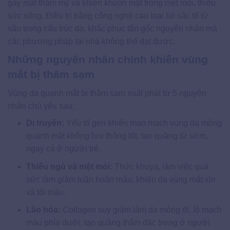
gây mất thẩm mỹ và khiến khuôn mặt trông mệt mỏi, thiếu
sức sống. Điều trị bằng công nghệ cao loại bỏ sắc tố từ
sâu trong cấu trúc da, khắc phục tận gốc nguyên nhân mà
các phương pháp tại nhà không thể đạt được.
Những nguyên nhân chính khiến vùng
mắt bị thâm sạm
Vùng da quanh mắt bị thâm sạm xuất phát từ 5 nguyên
nhân chủ yếu sau:
Di truyền:
Yếu tố gen khiến mao mạch vùng da mỏng
quanh mắt không lưu thông tốt, tạo quầng từ sớm,
ngay cả ở người trẻ.
Thiếu ngủ và mệt mỏi:
Thức khuya, làm việc quá
sức làm giảm tuần hoàn máu, khiến da vùng mắt xỉn
và tối màu.
Lão hóa:
Collagen suy giảm làm da mỏng đi, lộ mạch
máu phía dưới, tạo quầng thâm đặc trưng ở người