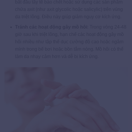
bắt đầu tẩy tế bào chết hoặc sử dụng các sản phẩm
chứa axit (như axit glycolic hoặc salicylic) trên vùng
da triệt lông. Điều này giúp giảm nguy cơ kích ứng.
Tránh các hoạt động gây mồ hôi
: Trong vòng 24-48
giờ sau khi triệt lông, hạn chế các hoạt động gây mồ
hôi nhiều như tập thể dục cường độ cao hoặc ngâm
mình trong bể bơi hoặc bồn tắm nóng. Mồ hôi có thể
làm da nhạy cảm hơn và dễ bị kích ứng.