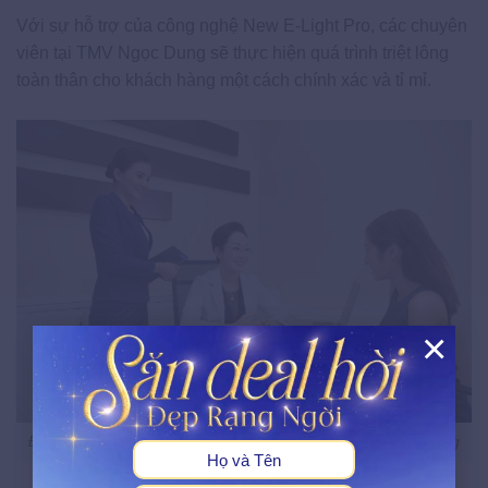
Với sự hỗ trợ của công nghệ New E-Light Pro, các chuyên
viên tại TMV Ngọc Dung sẽ thực hiện quá trình triệt lông
toàn thân cho khách hàng một cách chính xác và tỉ mỉ.
×
X
Đội ngũ bác sĩ uy tín tư vấn cho khách hàng trước khi triệt lông