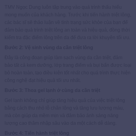
TMV Ngọc Dung luôn tập trung vào quá trình thấu hiểu
mong muốn của khách hàng. Trước khi tiến hành triệt lông,
các bác sĩ sẽ thảo luận về tình trạng sức khỏe của bạn để
đảm bảo quá trình triệt lông an toàn và hiệu quả, đồng thời
kiểm tra đặc điểm lông trên da để đưa ra lời khuyên tối ưu.
Bước 2: Vệ sinh vùng da cần triệt lông
Đây là công đoạn giúp làm sạch vùng da cần triệt, đảm
bảo tất cả kem dưỡng, lớp trang điểm và bụi bẩn được loại
bỏ hoàn toàn, tạo điều kiện tốt nhất cho quá trình thực hiện
công nghệ đạt hiệu quả tối ưu nhất.
Bước 3: Thoa gel lạnh ở cùng da cần triệt
Gel lạnh không chỉ giúp tăng hiệu quả của việc triệt lông
bằng cách thu nhỏ lỗ chân lông và tăng lưu lượng máu,
mà còn giúp da mềm mịn và đảm bảo ánh sáng năng
lượng cao thâm nhập sâu vào da một cách dễ dàng.
Bước 4: Tiến hành triệt lông