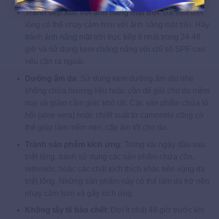
Tránh tiếp xúc với ánh nắng mặt trời
: Da vừa triệt
lông có thể nhạy cảm hơn với ánh nắng mặt trời. Hãy
tránh ánh nắng mặt trời trực tiếp ít nhất trong 24-48
giờ và sử dụng kem chống nắng với chỉ số SPF cao
nếu cần ra ngoài.
Dưỡng ẩm da
: Sử dụng kem dưỡng ẩm dịu nhẹ
không chứa hương liệu hoặc cồn để giữ cho da mềm
mại và giảm cảm giác khô rát. Các sản phẩm chứa lô
hội (aloe vera) hoặc chiết xuất từ camomile cũng có
thể giúp làm mềm mịn, cấp ẩm tốt cho da.
Tránh sản phẩm kích ứng
: Trong vài ngày đầu sau
triệt lông, tránh sử dụng các sản phẩm chứa cồn,
retinoids, hoặc các chất kích thích khác trên vùng da
triệt lông. Những sản phẩm này có thể làm da trở nên
nhạy cảm hơn và gây kích ứng.
Không tẩy tế bào chết
: Đợi ít nhất 48 giờ trước khi