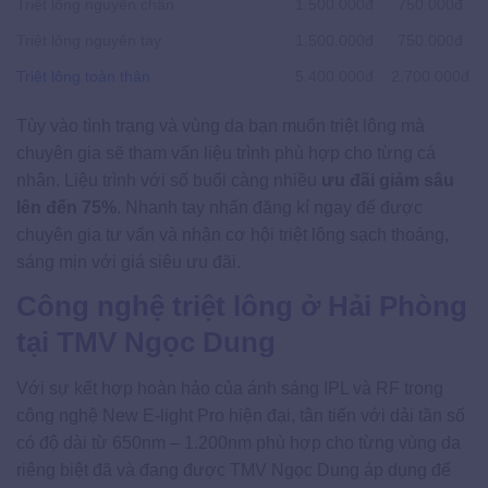
Triệt lông nguyên chân
1.500.000đ
750.000đ
Triệt lông nguyên tay
1.500.000đ
750.000đ
Triệt lông toàn thân
5.400.000đ
2.700.000đ
Tùy vào tình trạng và vùng da bạn muốn triệt lông mà
chuyên gia sẽ tham vấn liệu trình phù hợp cho từng cá
nhân. Liệu trình với số buổi càng nhiều
ưu đãi giảm sâu
lên đến 75%
. Nhanh tay nhấn đăng kí ngay để được
chuyên gia tư vấn và nhận cơ hội triệt lông sạch thoáng,
sáng mịn với giá siêu ưu đãi.
Công nghệ triệt lông ở Hải Phòng
tại TMV Ngọc Dung
Với sự kết hợp hoàn hảo của ánh sáng IPL và RF trong
công nghệ New E-light Pro hiện đại, tân tiến với dải tần số
có độ dài từ 650nm – 1.200nm phù hợp cho từng vùng da
riêng biệt đã và đang được TMV Ngọc Dung áp dụng để