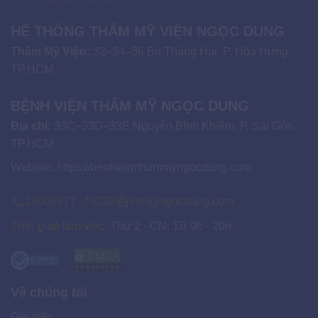
HỆ THỐNG THẨM MỸ VIỆN NGỌC DUNG
Thẩm Mỹ Viện:
32–34–36 Ba Tháng Hai, P. Hòa Hưng,
TP.HCM
BỆNH VIỆN THẨM MỸ NGỌC DUNG
Địa chỉ:
33C–33D–33E Nguyễn Bỉnh Khiêm, P. Sài Gòn,
TP.HCM
Website:
https://benhvienthammyngocdung.com
18006377 - *3232
info@ngocdung.com
Thời gian làm việc:
Thứ 2 - CN: Từ 9h - 20h
Về chúng tôi
Giới thiệu