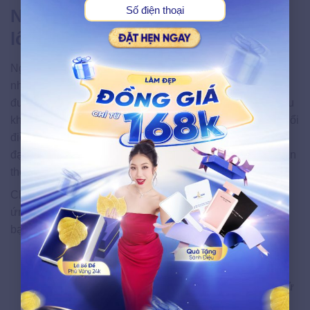
Những lưu ý để liệu trình triệt
lông được an toàn và hiệu quả
Ngoài tìm kiếm một địa chỉ
triệt lông uy tín ở Hải Phòng
những yếu tố bạn nên chú trọng để hiệu quả triệt lông
được tăng cao đó là cách bạn chăm sóc và dưỡng da sau
khi thực hiện triệt lông và hãy kiên nhẫn thực hiện các buổi
điều trị theo lịch trình đã được đề xuất bởi chuyên gia để
đạt được kết quả tốt nhất. Hiệu quả triệt lông vĩnh viễn cần
thời gian để phát huy tác dụng và đạt kết quả tối ưu.
Chăm sóc da sau triệt lông thật tốt để không xảy ra kích
ứng và duy trì kết quả tốt nhất. TMV Ngọc Dung gửi đến
bạn cách chăm da sau triệt lông như sau:
Giữ vệ sinh vùng da triệt lông
: Sau khi triệt lông,
vùng da có thể nhạy cảm hơn bình thường. Hãy giữ
vùng da sạch sẽ và khô ráo để tránh nhiễm trùng. Sử
dụng xà phòng dịu nhẹ và nước sạch khi rửa.