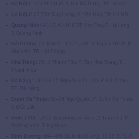
Hà Nội 1:
106 Phố Huế, P. Hai Bà Trưng, TP. Hà Nội
Hà Nội 2:
65 Trần Duy Hưng, P. Yên Hòa, TP. Hà Nội
Quảng Ninh:
A1-15, A1-16 KĐT Mon Bay, P. Hạ Long,
T. Quảng Ninh
Hải Phòng:
02, Khu B1, Lô 7B, KĐTM Ngã 5 SBCB, P.
Gia Viên, TP. Hải Phòng
Nha Trang:
78 Lý Thánh Tôn, P. Tây Nha Trang, T.
Khánh Hòa
Đà Nẵng:
Lô B2.4.07 Nguyễn Văn Linh, P. Hải Châu,
TP. Đà Nẵng
Buôn Ma Thuột:
02–04 Ngô Quyền, P. Buôn Ma Thuột,
T. Đắk Lắk
Vinh:
LK06–LK07, Eurowindow Tower, 2 Trần Phú, P.
Trường Vinh, T. Nghệ An
Bình Dương:
464–466 ĐL Bình Dương, Tổ 13, KP1, P.