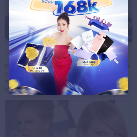
Megan Fox – diễn viên điện ảnh nổi tiếng của Mỹ
Megan Fox:
Cô là một nữ diễn viên điện ảnh, người mẫu
Mỹ. Megan Fox là biểu tượng nóng bỏng nổi tiếng trên
màn ảnh và luôn lọt top
“Những người phụ nữ hấp dẫn
nhất thế giới”.