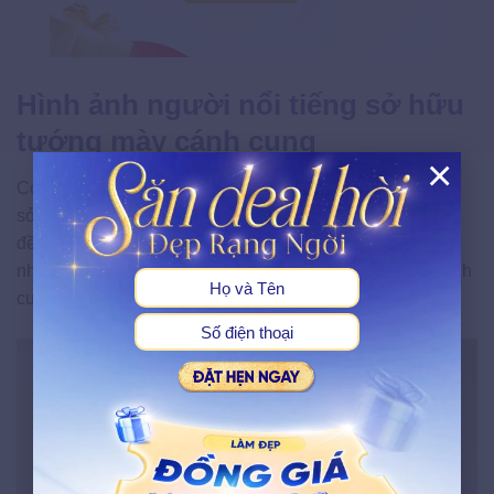
Hình ảnh người nổi tiếng sở hữu
tướng mày cánh cung
×
Có không ít các đại minh tinh, diễn viên và ca sĩ nổi tiếng
X
sở hữu chân mày vòng cung. Hầu hết nhan sắc của họ
đều thăng hạng với dáng mày này theo nhiều cách khác
nhau. Dưới đây là top các mỹ nhân sở hữu lông mày cánh
cung nổi bật nhất: