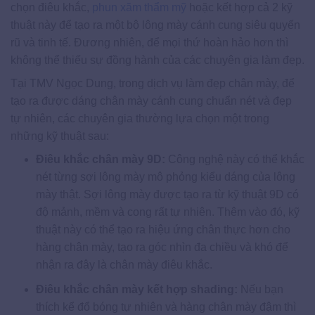
chọn điêu khắc,
phun xăm thẩm mỹ
hoặc kết hợp cả 2 kỹ
thuật này để tạo ra một bộ lông mày cánh cung siêu quyến
rũ và tinh tế. Đương nhiên, để mọi thứ hoàn hảo hơn thì
không thể thiếu sự đồng hành của các chuyên gia làm đẹp.
Tại TMV Ngọc Dung, trong dịch vụ làm đẹp chân mày, để
tạo ra được dáng chân mày cánh cung chuẩn nét và đẹp
tự nhiên, các chuyên gia thường lựa chọn một trong
những kỹ thuật sau:
Điêu khắc chân mày 9D:
Công nghệ này có thể khắc
nét từng sợi lông mày mô phỏng kiểu dáng của lông
mày thật. Sợi lông mày được tạo ra từ kỹ thuật 9D có
độ mảnh, mềm và cong rất tự nhiên. Thêm vào đó, kỹ
thuật này có thể tạo ra hiệu ứng chân thực hơn cho
hàng chân mày, tạo ra góc nhìn đa chiều và khó để
nhận ra đây là chân mày điêu khắc.
Điêu khắc chân mày kết hợp shading:
Nếu bạn
thích kể đổ bóng tự nhiên và hàng chân mày đậm thì