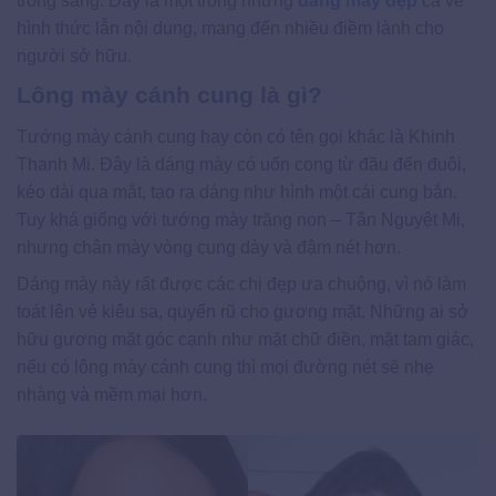
trong sáng. Đây là một trong những
dáng mày đẹp
cả về
hình thức lẫn nội dung, mang đến nhiều điềm lành cho
người sở hữu.
Lông mày cánh cung là gì?
Tướng mày cánh cung hay còn có tên gọi khác là Khinh
Thanh Mi. Đây là dáng mày có uốn cong từ đầu đến đuôi,
kéo dài qua mắt, tạo ra dáng như hình một cái cung bắn.
Tuy khá giống với tướng mày trăng non – Tân Nguyệt Mi,
nhưng chân mày vòng cung dày và đậm nét hơn.
Dáng mày này rất được các chị đẹp ưa chuộng, vì nó làm
toát lên vẻ kiêu sa, quyến rũ cho gương mặt. Những ai sở
hữu gương mặt góc cạnh như mặt chữ điền, mặt tam giác,
nếu có lông mày cánh cung thì mọi đường nét sẽ nhẹ
nhàng và mềm mại hơn.