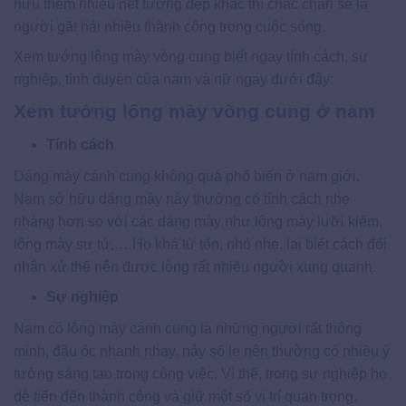
hữu thêm nhiều nét tướng đẹp khác thì chắc chắn sẽ là
người gặt hái nhiều thành công trong cuộc sống.
Xem tướng lông mày vòng cung biết ngay tính cách, sự
nghiệp, tình duyên của nam và nữ ngay dưới đây:
Xem tướng lông mày vòng cung ở nam
Tính cách
Dáng mày cánh cung không quá phổ biến ở nam giới.
Nam sở hữu dáng mày này thường có tính cách nhẹ
nhàng hơn so với các dáng mày như lông mày lưỡi kiếm,
lông mày sư tử,… Họ khá từ tốn, nhỏ nhẹ, lại biết cách đối
nhân xử thế nên được lòng rất nhiều người xung quanh.
Sự nghiệp
Nam có lông mày cánh cung là những người rất thông
minh, đầu óc nhanh nhạy, nảy số lẹ nên thường có nhiều ý
tưởng sáng tạo trong công việc. Vì thế, trong sự nghiệp họ
dễ tiến đến thành công và giữ một số vị trí quan trọng.