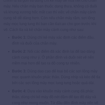
chính là tỉa gọn và dùng chì kẻ mày để họa nét cho chân
mày. Nếu chân mày bạn thuộc dạng thưa, không có đuôi
và khung xương hốc mắt cao thì việc vẽ chân mày cánh
cung sẽ dễ dàng hơn. Còn nếu chân mày rậm, sợi lông
mày mọc lung tung thì bạn cần tỉa/cạo cho gọn trước khi
vẽ. Cách tỉa và kẻ chân mày cánh cung như sau:
Bước 1:
Dùng chì kẻ mày xác định các điểm đầu,
đỉnh và đuôi của chân mày.
Bước 2:
Nối các điểm đã xác định lại để tạo dáng
cánh cung như ý. Ở phần đỉnh và đuôi nét vẽ nên
mềm mại hơn để tạo ra độ cong tự nhiên.
Bước 3:
Dùng dao cạo để loại bỏ các sợi lông mày
mọc quanh khuôn phác thảo. Dùng nhíp và kéo để tỉa
bởi các sợi lông mày mọc lung tung hoặc quá dài.
Bước 4:
Dựa vào khuôn mày cánh cung đã phác
thảo, dùng chì kẻ mày đồ nét đậm để tạo độ dày và
cong như mong muốn. Từ đầu đến đỉnh mày nên vẽ