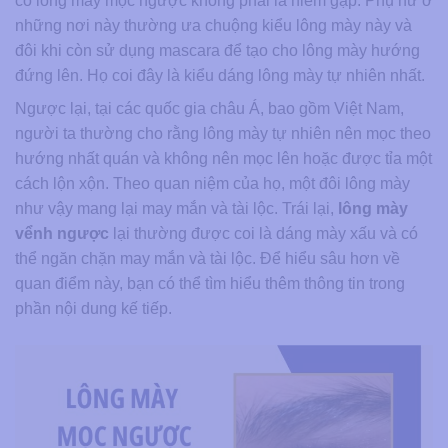
có lông mày mọc ngược không phải là hiếm gặp. Phụ nữ ở
những nơi này thường ưa chuộng kiểu lông mày này và
đôi khi còn sử dụng mascara để tạo cho lông mày hướng
đứng lên. Họ coi đây là kiểu dáng lông mày tự nhiên nhất.
Ngược lại, tại các quốc gia châu Á, bao gồm Việt Nam,
người ta thường cho rằng lông mày tự nhiên nên mọc theo
hướng nhất quán và không nên mọc lên hoặc được tỉa một
cách lộn xộn. Theo quan niệm của họ, một đôi lông mày
như vậy mang lại may mắn và tài lộc. Trái lại,
lông mày
vểnh ngược
lại thường được coi là dáng mày xấu và có
thể ngăn chặn may mắn và tài lộc. Để hiểu sâu hơn về
quan điểm này, bạn có thể tìm hiểu thêm thông tin trong
phần nội dung kế tiếp.