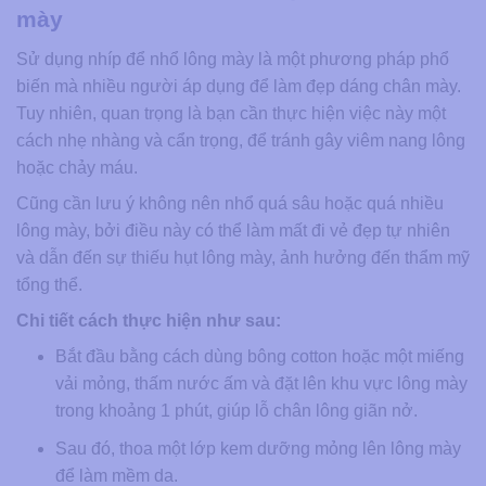
mày
Sử dụng nhíp để nhổ lông mày là một phương pháp phổ
biến mà nhiều người áp dụng để làm đẹp dáng chân mày.
Tuy nhiên, quan trọng là bạn cần thực hiện việc này một
cách nhẹ nhàng và cẩn trọng, để tránh gây viêm nang lông
hoặc chảy máu.
Cũng cần lưu ý không nên nhổ quá sâu hoặc quá nhiều
lông mày, bởi điều này có thể làm mất đi vẻ đẹp tự nhiên
và dẫn đến sự thiếu hụt lông mày, ảnh hưởng đến thẩm mỹ
tổng thể.
Chi tiết cách thực hiện như sau:
Bắt đầu bằng cách dùng bông cotton hoặc một miếng
vải mỏng, thấm nước ấm và đặt lên khu vực lông mày
trong khoảng 1 phút, giúp lỗ chân lông giãn nở.
Sau đó, thoa một lớp kem dưỡng mỏng lên lông mày
để làm mềm da.