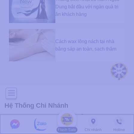
Dung bắt đầu với ngàn quà tri
ân khách hàng
Cách wax lông nách tại nhà
bằng sáp an toàn, sạch thâm
Hệ Thống Chi Nhánh
Bệnh viện:
33C–33D–33E Nguyễn Bỉnh Khiêm, P. Sài
Gòn, TP.HCM
Flash Sale
Chi nhánh
Hotline