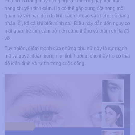
Phụ nữ có lông mày dựng ngược thường gặp trục trặc
trong chuyện tình cảm. Họ có thể gặp xung đột trong mối
quan hệ với bạn đời do tính cách tự cao và không dễ dàng
nhận lỗi, kể cả khi biết mình sai. Điều này dẫn đến nguy cơ
mối quan hệ tình cảm trở nên căng thẳng và thậm chí là đổ
vỡ.
Tuy nhiên, điểm mạnh của những phụ nữ này là sự mạnh
mẽ và quyết đoán trong mọi tình huống, cho thấy họ có thái
độ kiên định và tự tin trong cuộc sống.