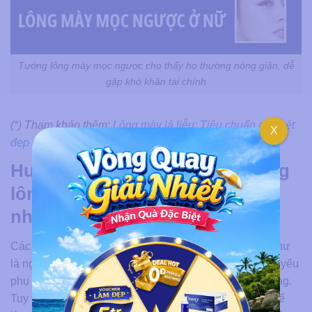
Tướng lông mày mọc ngược cho thấy họ thường nóng giận, dễ
gặp khó khăn tài chính
(*) Tham khảo thêm:
Lông mày lá liễu: Tiêu chuẩn cho nét
X
đẹp của phụ nữ Á Đông
Hướng dẫn cách xử lý tình trạng
lông mày mọc ngược an toàn,
nhanh chóng
Các giải thích về nhân tướng học chỉ nên được xem như
là nguồn tham khảo, bởi vận mệnh của mỗi người chủ yếu
phụ thuộc vào sự cố gắng không ngừng trong cuộc sống.
Tuy vậy, nếu bạn muốn cải thiện hình dạng lông mày để