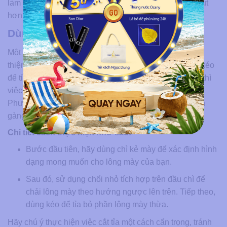
làm cho khuôn mặt trở nên cân đối, thanh tú và cuốn hút
hơn, bạn có thể áp dụng một số phương pháp sau:
Dùng kéo cắt tỉa lông mày
Một trong những cách dễ dàng và đơn giản nhất để cải
thiện hình
tướng lông mày dựng ngược
là sử dụng kéo
để tỉa. Nếu bạn có lông mày quá dài, mọc lệch và dày, thì
việc tỉa lông mày bằng kéo là một lựa chọn tuyệt vời.
Phương pháp này giúp khuôn mặt của bạn trở nên gọn
gàng và trông rõ nét hơn.
Chi tiết cách thực hiện như sau:
Bước đầu tiên, hãy dùng chì kẻ mày để xác định hình
dạng mong muốn cho lông mày của bạn.
Sau đó, sử dụng chổi nhỏ tích hợp trên đầu chì để
chải lông mày theo hướng ngược lên trên. Tiếp theo,
dùng kéo để tỉa bỏ phần lông mày thừa.
Hãy chú ý thực hiện việc cắt tỉa một cách cẩn trọng, tránh