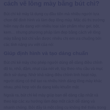
cách vẽ lông mày bằng bút chì?
Bút chì kẻ mày là dụng cụ đầu tiên mà nhiều người lựa
chọn để định hình và làm đẹp lông mày. Mặc dù thị trường
hiện nay đa dạng với nhiều loại sản phẩm như gel, bột,
kem… nhưng phương pháp làm đẹp bằng cách vẽ lông
mày bằng bút chì vẫn được nhiều chị em ưa chuộng bởi
các tính năng ưu việt của nó:
Giúp định hình và tạo dáng chuẩn
Bút chì kẻ mày cho phép người dùng dễ dàng điều chỉnh
độ to, nhỏ, đậm, nhạt của nét vẽ, tùy theo nhu cầu và mục
đích sử dụng. Nhờ khả năng điều chỉnh linh hoạt này,
người dùng có thể tạo ra nhiều hình dáng lông mày khác
nhau, phù hợp với đa dạng kiểu khuôn mặt.
Ngoài ra, bút chì kẻ mày giúp bạn dễ dàng cập nhật và
theo kịp các xu hướng làm đẹp một cách dễ dàng và
nhanh chóng. Bởi đây là một công cụ không thể thiếu trong