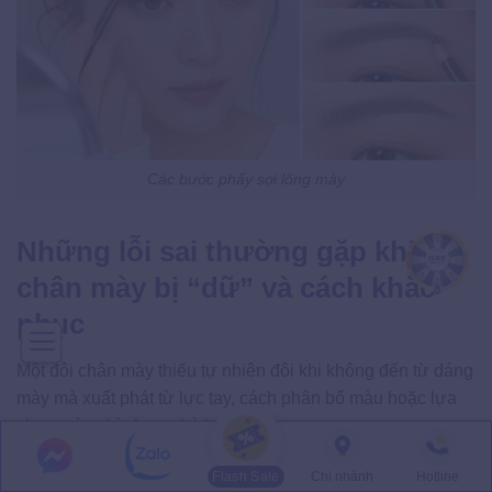
Các bước phẩy sợi lông mày
Những lỗi sai thường gặp khiến
chân mày bị “dữ” và cách khắc
phục
Một đôi chân mày thiếu tự nhiên đôi khi không đến từ dáng
mày mà xuất phát từ lực tay, cách phân bổ màu hoặc lựa
chọn màu chì chưa phù hợp.
Lỗi 1: Đóng khung và tô quá đậm phần đầu chân mày:
Flash Sale
Chi nhánh
Hotline