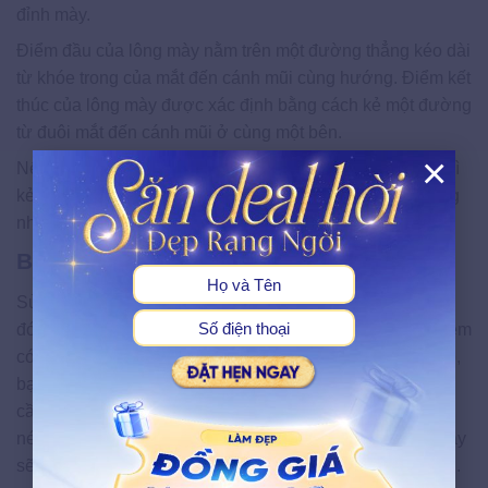
đỉnh mày.
Điểm đầu của lông mày nằm trên một đường thẳng kéo dài
từ khóe trong của mắt đến cánh mũi cùng hướng. Điểm kết
thúc của lông mày được xác định bằng cách kẻ một đường
từ đuôi mắt đến cánh mũi ở cùng một bên.
×
Nếu bạn mới bắt đầu học trang điểm, hãy sử dụng bút chì
kẻ mày để đánh dấu ba điểm này lại với nhau để dễ dàng
X
nhận biết.
Bước 3: Vẽ khuôn chân mày
Sử dụng bút chì để nối các điểm đã được xác định trước
đó, để tạo nên dáng lông mày chuẩn xác. Hãy kiểm tra xem
có sợi lông mày nào không nằm trong khuôn mày, nếu có,
bạn nên dùng nhíp để nhổ đi. Khi vẽ dáng lông mày, bạn
cần thực hiện một cách tỉ mỉ. Hãy chú ý vẽ những đường
nét rõ ràng và dứt khoát để tránh bị lem màu. Làm như vậy
sẽ giúp hình dáng lông mày được cố định và sắc nét hơn.