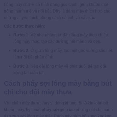
Lông mày chữ V có hình dáng góc cạnh, giúp khuôn mặt
trông mạnh mẽ và nổi bật. Đây là dáng mày thích hợp cho
những ai yêu thích phong cách cá tính và sắc sảo.
Các bước thực hiện:
Bước 1:
Vẽ nhẹ nhàng từ đầu lông mày theo chiều
lông mày mọc, tạo các đường nét mảnh và đều.
Bước 2:
Ở giữa lông mày, tạo một góc vuông sắc nét,
làm nổi bật phần đỉnh.
Bước 3:
Kéo dài lông mày về phía đuôi đê tạo đối
xứng là hoàn tất.
Cách phẩy sợi lông mày bằng bút
chì cho đôi mày thưa
Với chân mày thưa, thay vì đóng khung rồi tô kín toàn bộ
khuôn mày, kỹ thuật
phẩy sợi
giúp tạo những nét chì mảnh
đan xen với lông mày thật. Cách này giúp bổ sung khoảng