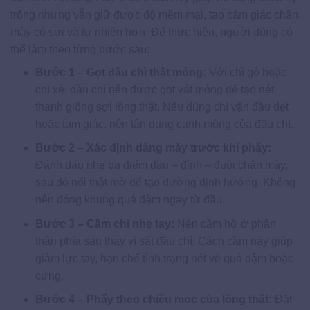
trống nhưng vẫn giữ được độ mềm mại, tạo cảm giác chân
mày có sợi và tự nhiên hơn. Để thực hiện, người dùng có
thể làm theo từng bước sau:
Bước 1 – Gọt đầu chì thật mỏng:
Với chì gỗ hoặc
chì xé, đầu chì nên được gọt vát mỏng để tạo nét
thanh giống sợi lông thật. Nếu dùng chì vặn đầu dẹt
hoặc tam giác, nên tận dụng cạnh mỏng của đầu chì.
Bước 2 – Xác định dáng mày trước khi phẩy:
Đánh dấu nhẹ ba điểm đầu – đỉnh – đuôi chân mày,
sau đó nối thật mờ để tạo đường định hướng. Không
nên đóng khung quá đậm ngay từ đầu.
Bước 3 – Cầm chì nhẹ tay:
Nên cầm hờ ở phần
thân phía sau thay vì sát đầu chì. Cách cầm này giúp
giảm lực tay, hạn chế tình trạng nét vẽ quá đậm hoặc
cứng.
Bước 4 – Phẩy theo chiều mọc của lông thật:
Đặt