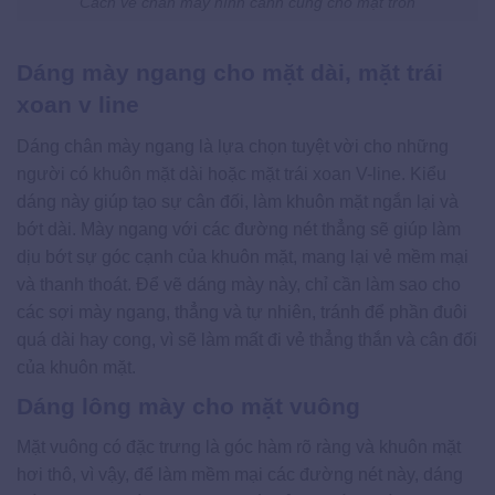
Cách vẽ chân mày hình cánh cung cho mặt tròn
Dáng mày ngang cho mặt dài, mặt trái
xoan v line
Dáng chân mày ngang là lựa chọn tuyệt vời cho những
người có khuôn mặt dài hoặc mặt trái xoan V-line. Kiểu
dáng này giúp tạo sự cân đối, làm khuôn mặt ngắn lại và
bớt dài. Mày ngang với các đường nét thẳng sẽ giúp làm
dịu bớt sự góc cạnh của khuôn mặt, mang lại vẻ mềm mại
và thanh thoát. Để vẽ dáng mày này, chỉ cần làm sao cho
các sợi mày ngang, thẳng và tự nhiên, tránh để phần đuôi
quá dài hay cong, vì sẽ làm mất đi vẻ thẳng thắn và cân đối
của khuôn mặt.
Dáng lông mày cho mặt vuông
Mặt vuông có đặc trưng là góc hàm rõ ràng và khuôn mặt
hơi thô, vì vậy, để làm mềm mại các đường nét này, dáng