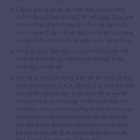
Cấp và dưỡng ẩm da đều đặn: Bạn hãy thoa kem
dưỡng ẩm phù hợp cho da 2 lần mỗi ngày. Cùng with
đó bạn cũng có thể ưu tiện lựa chọn các sản phẩm
chứa vitamin E, bơ hạt mỡ, dầu dừa có thể giúp tăng
cường độ đàn hồi cho da và ngăn ngừa rạn da lưng.
Uống đủ nước: Bạn hãy uống ít nhất 2 lít nước mỗi
ngày để duy trì làn da mềm mại và đàn hồi, từ đó
giảm nguy cơ rạn da.
Chế độ ăn uống cân bằng: Bạn nên bổ sung các thực
phẩm giàu vitamin C, E, A, Omega 3 và kẽm. Đặc biệt,
hãy ưu tiên các loại thực phẩm tránh để lại sẹo để
nuôi dưỡng da từ bên trong. Nhiều người thắc mắc
ăn thịt gà có bị sẹo lồi không
hay
Ăn thịt bò có bị sẹo
lồi không
trong quá trình chăm sóc da; tốt nhất bạn
nên duy trì thực đơn lành mạnh với nhiều rau xanh,
trái cây và hạn chế đồ ăn nhanh, nhiều dầu mỡ để