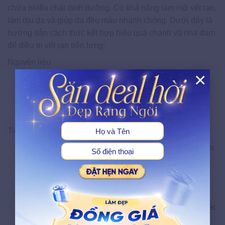
chứa nhiều chất dinh dưỡng. Có khả năng làm mờ vết rạn,
làm dịu da và giúp da đều màu nhanh chóng. Dưới đây là
hướng dẫn cách thức kết hợp hiệu quả chanh và nha đam
để điều trị vết rạn trên lưng:
Nguyên liệu
×
½ nước nha đam
X
¼ nước cốt chanh tươi
1 thìa cà phê dầu dừa
Tiến hành
Cho tất cả nguyên liệu kể trên vào một chén nhỏ, sau
đó khuấy đều hỗn hợp.
Tiếp đó, làm sạch lưng with nước ấm và dùng khăn
mềm để thấm khô da.
Bôi một lớp mỏng hỗn hợp nha đam và chanh lên các
khu vực da bị rạn.