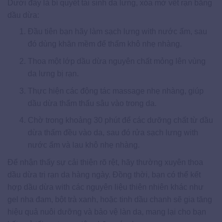
Dưới đây là bí quyết tái sinh da lưng, xóa mờ vết rạn bằng
dầu dừa:
Đầu tiên bạn hãy làm sạch lưng with nước ấm, sau
đó dùng khăn mềm để thấm khô nhẹ nhàng.
Thoa một lớp dầu dừa nguyên chất mỏng lên vùng
da lưng bị rạn.
Thực hiện các động tác massage nhẹ nhàng, giúp
dầu dừa thẩm thấu sâu vào trong da.
Chờ trong khoảng 30 phút để các dưỡng chất từ dầu
dừa thấm đều vào da, sau đó rửa sạch lưng with
nước ấm và lau khô nhẹ nhàng.
Để nhận thấy sự cải thiện rõ rệt, hãy thường xuyên thoa
dầu dừa trị rạn da hàng ngày. Đồng thời, bạn có thể kết
hợp dầu dừa with các nguyên liệu thiên nhiên khác như
gel nha đam, bột trà xanh, hoặc tinh dầu chanh sẽ gia tăng
hiệu quả nuôi dưỡng và bảo vệ làn da, mang lại cho bạn