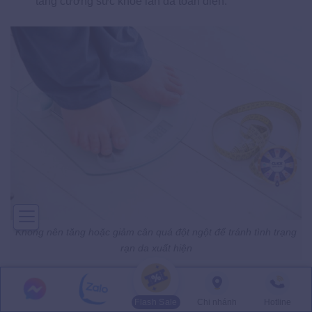
tăng cường sức khỏe làn da toàn diện.
Không nên tăng hoặc giảm cân quá đột ngột để tránh tình trạng
rạn da xuất hiện
Trên đây là những thông tin chi tiết cho nguyên nhân và
Flash Sale
Chi nhánh
Hotline
cách điều trị tình trạng
rạn da lưng
dứt điểm mà chị em có