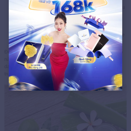
Nhẹ nhàng massage da để hỗn hợp có thể thẩm thấu
sâu vào bên trong.
Để hỗn hợp này trên da khoảng từ 20 đến 30 phút.
Cuối cùng, rửa sạch lại with nước ấm và lau khô nhẹ
nhàng.
Để nhận thấy kết quả tốt nhất, bạn nên áp dụng liệu pháp
này 2 đến 3 lần mỗi tuần. Tuy nhiên, nếu bạn sở hữu làn
da nhạy cảm hoặc có nhiều vết rạn sâu, hãy cân nhắc
trước khi sử dụng hỗn hợp này.