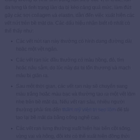
da lưng là tình trạng làn da bị kéo căng quá mức, làm đứt
gãy các sợi collagen và elastin, dẫn đến việc xuất hiện các
vết nứt trên bề mặt da. Các dấu hiệu nhận biết rõ nhất có
thể thấy như:
Các vết nứt rạn này thường có hình dạng đường dài
hoặc một vệt ngắn.
Các vết rạn lúc đầu thường có màu hồng, đỏ, tím
hoặc nâu sẫm, do lúc này da bị tổn thương và mạch
máu bị giãn ra.
Sau một thời gian, các vết rạn này sẽ chuyển sang
màu trắng hoặc màu bạc và thường tạo ra một vết lõm
nhẹ trên bề mặt da. Nếu vết rạn sâu, nhiều người
thường phải tìm đến
thẩm mỹ viện trị sẹo lõm
để tái
tạo lại bề mặt da bằng công nghệ cao.
Các vết rạn lưng thường xuất hiện hai bên cột sống,
vùng vai và hông, đôi khi có thể xuất hiện đồng thời