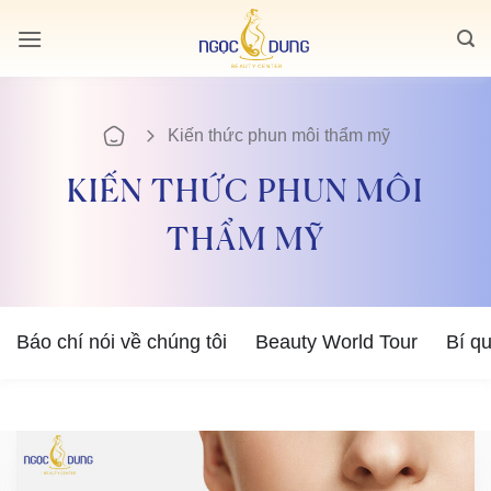
Bỏ
qua
nội
dung
Kiến thức phun môi thẩm mỹ
KIẾN THỨC PHUN MÔI
THẨM MỸ
Báo chí nói về chúng tôi
Beauty World Tour
Bí q