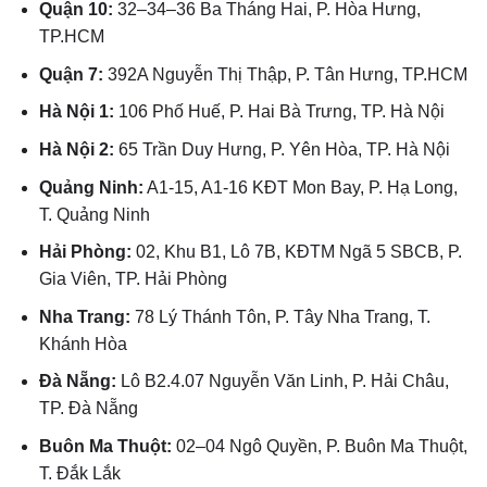
Quận 10:
32–34–36 Ba Tháng Hai, P. Hòa Hưng,
TP.HCM
Quận 7:
392A Nguyễn Thị Thập, P. Tân Hưng, TP.HCM
Hà Nội 1:
106 Phố Huế, P. Hai Bà Trưng, TP. Hà Nội
Hà Nội 2:
65 Trần Duy Hưng, P. Yên Hòa, TP. Hà Nội
Quảng Ninh:
A1-15, A1-16 KĐT Mon Bay, P. Hạ Long,
T. Quảng Ninh
Hải Phòng:
02, Khu B1, Lô 7B, KĐTM Ngã 5 SBCB, P.
Gia Viên, TP. Hải Phòng
Nha Trang:
78 Lý Thánh Tôn, P. Tây Nha Trang, T.
Khánh Hòa
Đà Nẵng:
Lô B2.4.07 Nguyễn Văn Linh, P. Hải Châu,
TP. Đà Nẵng
Buôn Ma Thuột:
02–04 Ngô Quyền, P. Buôn Ma Thuột,
T. Đắk Lắk