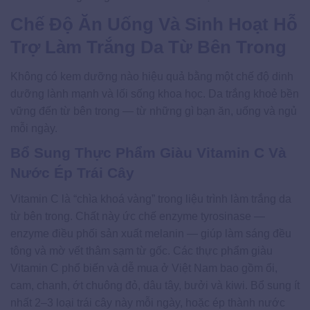
Chế Độ Ăn Uống Và Sinh Hoạt Hỗ
Trợ Làm Trắng Da Từ Bên Trong
Không có kem dưỡng nào hiệu quả bằng một chế độ dinh
dưỡng lành mạnh và lối sống khoa học. Da trắng khoẻ bền
vững đến từ bên trong — từ những gì bạn ăn, uống và ngủ
mỗi ngày.
Bổ Sung Thực Phẩm Giàu Vitamin C Và
Nước Ép Trái Cây
Vitamin C là “chìa khoá vàng” trong liệu trình làm trắng da
từ bên trong. Chất này ức chế enzyme tyrosinase —
enzyme điều phối sản xuất melanin — giúp làm sáng đều
tông và mờ vết thâm sạm từ gốc. Các thực phẩm giàu
Vitamin C phổ biến và dễ mua ở Việt Nam bao gồm ổi,
cam, chanh, ớt chuông đỏ, dâu tây, bưởi và kiwi. Bổ sung ít
nhất 2–3 loại trái cây này mỗi ngày, hoặc ép thành nước