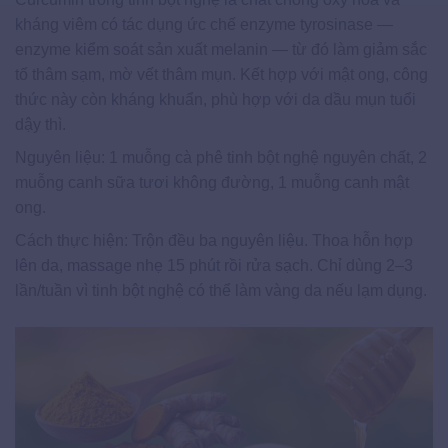
kháng viêm có tác dụng ức chế enzyme tyrosinase —
enzyme kiểm soát sản xuất melanin — từ đó làm giảm sắc
tố thâm sạm, mờ vết thâm mụn. Kết hợp với mật ong, công
thức này còn kháng khuẩn, phù hợp với da dầu mụn tuổi
dậy thì.
Nguyên liệu: 1 muỗng cà phê tinh bột nghệ nguyên chất, 2
muỗng canh sữa tươi không đường, 1 muỗng canh mật
ong.
Cách thực hiện: Trộn đều ba nguyên liệu. Thoa hỗn hợp
lên da, massage nhẹ 15 phút rồi rửa sạch. Chỉ dùng 2–3
lần/tuần vì tinh bột nghệ có thể làm vàng da nếu lạm dụng.