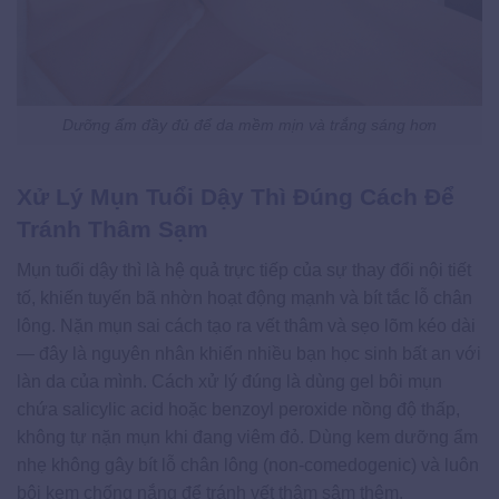
Dưỡng ẩm đầy đủ để da mềm mịn và trắng sáng hơn
Xử Lý Mụn Tuổi Dậy Thì Đúng Cách Để
Tránh Thâm Sạm
Mụn tuổi dậy thì là hệ quả trực tiếp của sự thay đổi nội tiết
tố, khiến tuyến bã nhờn hoạt động mạnh và bít tắc lỗ chân
lông. Nặn mụn sai cách tạo ra vết thâm và sẹo lõm kéo dài
— đây là nguyên nhân khiến nhiều bạn học sinh bất an với
làn da của mình. Cách xử lý đúng là dùng gel bôi mụn
chứa salicylic acid hoặc benzoyl peroxide nồng độ thấp,
không tự nặn mụn khi đang viêm đỏ. Dùng kem dưỡng ẩm
nhẹ không gây bít lỗ chân lông (non-comedogenic) và luôn
bôi kem chống nắng để tránh vết thâm sậm thêm.