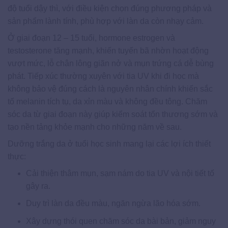
độ tuổi dậy thì, với điều kiện chọn đúng phương pháp và
sản phẩm lành tính, phù hợp với làn da còn nhạy cảm.
Ở giai đoạn 12 – 15 tuổi, hormone estrogen và
testosterone tăng mạnh, khiến tuyến bã nhờn hoạt động
vượt mức, lỗ chân lông giãn nở và mụn trứng cá dễ bùng
phát. Tiếp xúc thường xuyên với tia UV khi đi học mà
không bảo vệ đúng cách là nguyên nhân chính khiến sắc
tố melanin tích tụ, da xỉn màu và không đều tông. Chăm
sóc da từ giai đoạn này giúp kiểm soát tổn thương sớm và
tạo nền tảng khỏe mạnh cho những năm về sau.
Dưỡng trắng da ở tuổi học sinh mang lại các lợi ích thiết
thực:
Cải thiện thâm mụn, sạm nám do tia UV và nội tiết tố
gây ra.
Duy trì làn da đều màu, ngăn ngừa lão hóa sớm.
Xây dựng thói quen chăm sóc da bài bản, giảm nguy