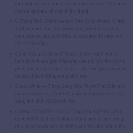
tần) giúp trẻ hoá, trong trẻo và rạng rỡ hơn. Phù hợp
cho da xỉn màu cần cải thiện nhanh.
Ủ Trắng Tinh Chất Hoa Anh Đào (Skin White): Chiết
xuất hoa anh đào chống oxy hoá, làm dịu da nhạy
cảm sau các liệu trình điều trị, cải thiện độ mềm mịn
và cấp ẩm sâu.
Căng Trắng Da Điện Di Nano: Công nghệ điện di
lạnh đưa tế bào gốc thấm sâu vào da, cấp ẩm tức thì,
phục hồi hàng rào bảo vệ da — đặc biệt phù hợp cho
da sau điều trị bằng sóng sinh học.
Snow White — Trắng Sáng Như Tuyết Phủ: Kết hợp
máy săn lạnh và đèn LED, nuôi dưỡng làn da trắng
sáng tinh khôi và đàn hồi tốt.
Dưỡng Trắng Trẻ Hoá Đa Tầng (Young Pro): Công
nghệ HIFU kết hợp Collagen tăng sinh từ bên trong,
phù hợp cho da cần cải thiện cấu trúc nền toàn diện.