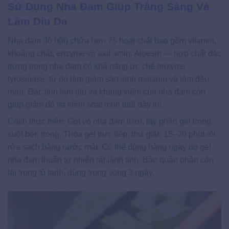
Sử Dụng Nha Đam Giúp Trắng Sáng Và
Làm Dịu Da
Nha đam (lô hội) chứa hơn 75 hoạt chất bao gồm vitamin,
khoáng chất, enzyme và axit amin. Aloesin — hợp chất đặc
trưng trong nha đam có khả năng ức chế enzyme
tyrosinase, từ đó làm giảm sản sinh melanin và làm đều
màu. Đặc tính làm dịu và kháng viêm của nha đam còn
giúp giảm đỏ và kiểm soát mụn tuổi dậy thì.
Cách thực hiện: Gọt vỏ nha đam tươi, lấy phần gel trong
suốt bên trong. Thoa gel trực tiếp, thư giãn 15–20 phút rồi
rửa sạch bằng nước mát. Có thể dùng hàng ngày do gel
nha đam thuần tự nhiên rất lành tính. Bảo quản phần còn
lại trong tủ lạnh, dùng trong vòng 3 ngày.