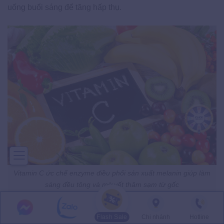
uống buổi sáng để tăng hấp thụ.
Vitamin C ức chế enzyme điều phối sản xuất melanin giúp làm
sáng đều tông và mờ vết thâm sạm từ gốc
Uống Đủ Nước Mỗi Ngày Giúp Thanh
Flash Sale
Chi nhánh
Hotline