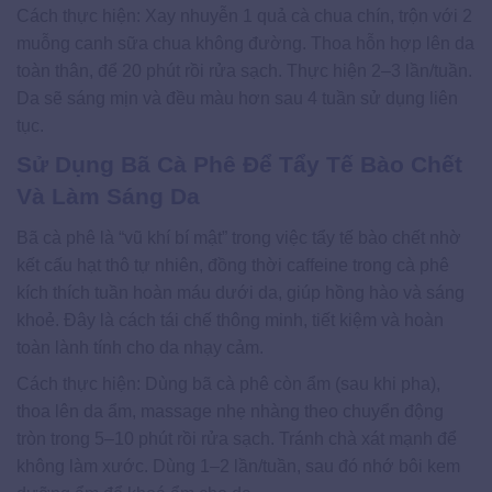
Cách thực hiện: Xay nhuyễn 1 quả cà chua chín, trộn với 2
muỗng canh sữa chua không đường. Thoa hỗn hợp lên da
toàn thân, để 20 phút rồi rửa sạch. Thực hiện 2–3 lần/tuần.
Da sẽ sáng mịn và đều màu hơn sau 4 tuần sử dụng liên
tục.
Sử Dụng Bã Cà Phê Để Tẩy Tế Bào Chết
Và Làm Sáng Da
Bã cà phê là “vũ khí bí mật” trong việc tẩy tế bào chết nhờ
kết cấu hạt thô tự nhiên, đồng thời caffeine trong cà phê
kích thích tuần hoàn máu dưới da, giúp hồng hào và sáng
khoẻ. Đây là cách tái chế thông minh, tiết kiệm và hoàn
toàn lành tính cho da nhạy cảm.
Cách thực hiện: Dùng bã cà phê còn ẩm (sau khi pha),
thoa lên da ẩm, massage nhẹ nhàng theo chuyển động
tròn trong 5–10 phút rồi rửa sạch. Tránh chà xát mạnh để
không làm xước. Dùng 1–2 lần/tuần, sau đó nhớ bôi kem