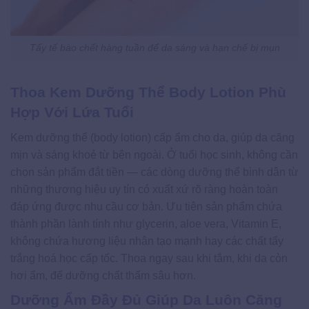
Tẩy tế bào chết hàng tuần để da sáng và hạn chế bị mụn
Thoa Kem Dưỡng Thể Body Lotion Phù
Hợp Với Lứa Tuổi
Kem dưỡng thể (body lotion) cấp ẩm cho da, giúp da căng
mịn và sáng khoẻ từ bên ngoài. Ở tuổi học sinh, không cần
chọn sản phẩm đắt tiền — các dòng dưỡng thể bình dân từ
những thương hiệu uy tín có xuất xứ rõ ràng hoàn toàn
đáp ứng được nhu cầu cơ bản. Ưu tiên sản phẩm chứa
thành phần lành tính như glycerin, aloe vera, Vitamin E,
không chứa hương liệu nhân tạo mạnh hay các chất tẩy
trắng hoá học cấp tốc. Thoa ngay sau khi tắm, khi da còn
hơi ẩm, để dưỡng chất thấm sâu hơn.
Dưỡng Ẩm Đầy Đủ Giúp Da Luôn Căng