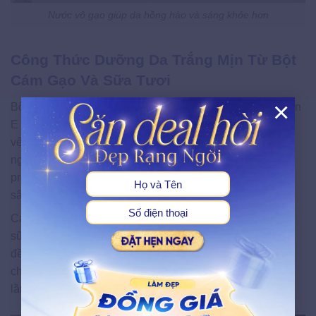
Nước vô gạo giúp da hồng hào và sáng khỏe hơn
Công Thức Dưỡng Da Trắng Mịn Từ Bột
Cám Gạo Và Sữa Tươi
×
Bột cám gạo chứa axit ferulic, gamma-oryzanol và Vitamin
E — ba hoạt chất chống oxy hoá mạnh, có khả năng bảo
X
vệ da khỏi tác hại của tia UV và làm sáng tông da từ bên
ngoài. Khi kết hợp cùng sữa tươi (giàu axit lactic và
protein), công thức này vừa tẩy tế bào chết vừa cấp ẩm
sâu, để lại làn da mịn như nhung.
Cách thực hiện: Trộn 2 muỗng canh bột cám gạo với đủ
sữa tươi không đường để tạo thành hỗn hợp sệt. Thoa
đều lên da ẩm sau khi tắm, massage nhẹ nhàng theo
chuyển động tròn trong 10 phút rồi rửa sạch. Dùng 2–3
lần/tuần để đạt kết quả tốt nhất.