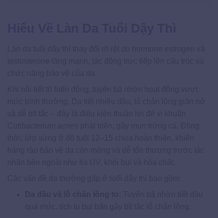
Hiểu Về Làn Da Tuổi Dậy Thì
Làn da tuổi dậy thì thay đổi rõ rệt do hormone estrogen và
testosterone tăng mạnh, tác động trực tiếp lên cấu trúc và
chức năng bảo vệ của da.
Khi nội tiết tố biến động, tuyến bã nhờn hoạt động vượt
mức bình thường. Da tiết nhiều dầu, lỗ chân lông giãn nở
và dễ bít tắc – đây là điều kiện thuận lợi để vi khuẩn
Cutibacterium acnes
phát triển, gây mụn trứng cá. Đồng
thời, lớp sừng ở độ tuổi 12–15 chưa hoàn thiện, khiến
hàng rào bảo vệ da còn mỏng và dễ tổn thương trước tác
nhân bên ngoài như tia UV, khói bụi và hóa chất.
Các vấn đề da thường gặp ở tuổi dậy thì bao gồm:
Da dầu và lỗ chân lông to:
Tuyến bã nhờn tiết dầu
quá mức, tích tụ bụi bẩn gây bít tắc lỗ chân lông.