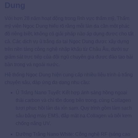
Dung
Với hơn 28 năm hoạt động trong lĩnh vực thẩm mỹ, Thẩm
mỹ viện Ngọc Dung hiểu rõ rằng mỗi làn da cần một phác
đồ riêng biệt, không có giải pháp nào áp dụng được cho tất
cả. Các dịch vụ ủ trắng da tại Ngọc Dung được xây dựng
trên nền tảng công nghệ nhập khẩu từ Châu Âu, dưới sự
giám sát trực tiếp của đội ngũ chuyên gia được đào tạo bài
bản trong và ngoài nước.
Hệ thống Ngọc Dung hiện cung cấp nhiều liệu trình ủ trắng
chuyên sâu, đáp ứng đa dạng nhu cầu:
Ủ Trắng Nano Tuyết: Kết hợp ánh sáng hồng ngoại
thải carbon và chì tồn đọng bên trong, cùng Collagen
tươi phục hồi làn da xỉn sạm. Quy trình gồm làm sạch
sâu bằng máy EMS, đắp mặt nạ Collagen và bôi kem
chống nắng UV.
Dưỡng Trắng Nano White: Công nghệ RF (sóng cao