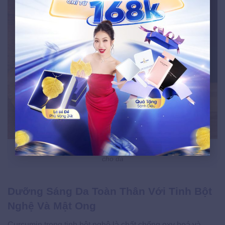
Bột cám gạo và sữa tươi giúp tấy tế bào chết và cấp ẩm sâu
cho da
Dưỡng Sáng Da Toàn Thân Với Tinh Bột
Nghệ Và Mật Ong
Curcumin trong tinh bột nghệ là chất chống oxy hoá và