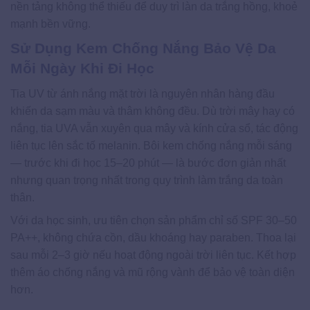
nền tảng không thể thiếu để duy trì làn da trắng hồng, khoẻ
mạnh bền vững.
Sử Dụng Kem Chống Nắng Bảo Vệ Da
Mỗi Ngày Khi Đi Học
Tia UV từ ánh nắng mặt trời là nguyên nhân hàng đầu
khiến da sạm màu và thâm không đều. Dù trời mây hay có
nắng, tia UVA vẫn xuyên qua mây và kính cửa sổ, tác động
liên tục lên sắc tố melanin. Bôi kem chống nắng mỗi sáng
— trước khi đi học 15–20 phút — là bước đơn giản nhất
nhưng quan trọng nhất trong quy trình làm trắng da toàn
thân.
Với da học sinh, ưu tiên chọn sản phẩm chỉ số SPF 30–50
PA++, không chứa cồn, dầu khoáng hay paraben. Thoa lại
sau mỗi 2–3 giờ nếu hoạt động ngoài trời liên tục. Kết hợp
thêm áo chống nắng và mũ rộng vành để bảo vệ toàn diện
hơn.