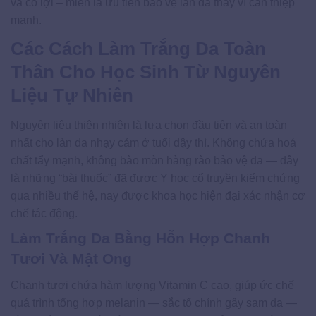
và có lợi – miễn là ưu tiên bảo vệ làn da thay vì can thiệp
mạnh.
Các Cách Làm Trắng Da Toàn
Thân Cho Học Sinh Từ Nguyên
Liệu Tự Nhiên
Nguyên liệu thiên nhiên là lựa chọn đầu tiên và an toàn
nhất cho làn da nhạy cảm ở tuổi dậy thì. Không chứa hoá
chất tẩy mạnh, không bào mòn hàng rào bảo vệ da — đây
là những “bài thuốc” đã được Y học cổ truyền kiểm chứng
qua nhiều thế hệ, nay được khoa học hiện đại xác nhận cơ
chế tác động.
Làm Trắng Da Bằng Hỗn Hợp Chanh
Tươi Và Mật Ong
Chanh tươi chứa hàm lượng Vitamin C cao, giúp ức chế
quá trình tổng hợp melanin — sắc tố chính gây sạm da —