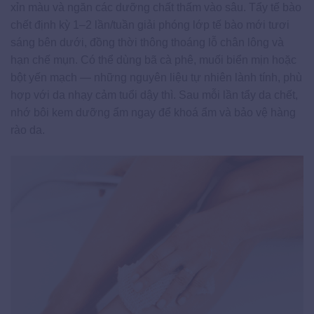
xỉn màu và ngăn các dưỡng chất thấm vào sâu. Tẩy tế bào
chết định kỳ 1–2 lần/tuần giải phóng lớp tế bào mới tươi
sáng bên dưới, đồng thời thông thoáng lỗ chân lông và
hạn chế mụn. Có thể dùng bã cà phê, muối biển mịn hoặc
bột yến mạch — những nguyên liệu tự nhiên lành tính, phù
hợp với da nhạy cảm tuổi dậy thì. Sau mỗi lần tẩy da chết,
nhớ bôi kem dưỡng ẩm ngay để khoá ẩm và bảo vệ hàng
rào da.