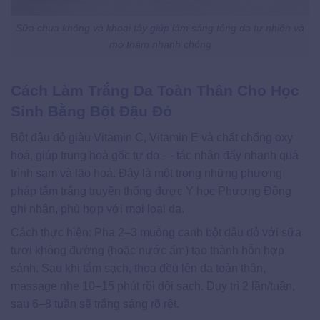
Sữa chua không và khoai tây giúp làm sáng tông da tự nhiên và
mờ thâm nhanh chóng
Cách Làm Trắng Da Toàn Thân Cho Học
Sinh Bằng Bột Đậu Đỏ
Bột đậu đỏ giàu Vitamin C, Vitamin E và chất chống oxy
hoá, giúp trung hoà gốc tự do — tác nhân đẩy nhanh quá
trình sạm và lão hoá. Đây là một trong những phương
pháp tắm trắng truyền thống được Y học Phương Đông
ghi nhận, phù hợp với mọi loại da.
Cách thực hiện: Pha 2–3 muỗng canh bột đậu đỏ với sữa
tươi không đường (hoặc nước ấm) tạo thành hỗn hợp
sánh. Sau khi tắm sạch, thoa đều lên da toàn thân,
massage nhẹ 10–15 phút rồi dội sạch. Duy trì 2 lần/tuần,
sau 6–8 tuần sẽ trắng sáng rõ rệt.