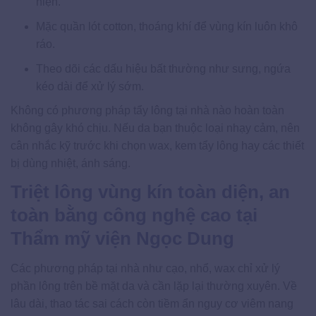
hiện.
Mặc quần lót cotton, thoáng khí để vùng kín luôn khô
ráo.
Theo dõi các dấu hiệu bất thường như sưng, ngứa
kéo dài để xử lý sớm.
Không có phương pháp tẩy lông tại nhà nào hoàn toàn
không gây khó chịu. Nếu da bạn thuộc loại nhạy cảm, nên
cân nhắc kỹ trước khi chọn wax, kem tẩy lông hay các thiết
bị dùng nhiệt, ánh sáng.
Triệt lông vùng kín toàn diện, an
toàn bằng công nghệ cao tại
Thẩm mỹ viện Ngọc Dung
Các phương pháp tại nhà như cạo, nhổ, wax chỉ xử lý
phần lông trên bề mặt da và cần lặp lại thường xuyên. Về
lâu dài, thao tác sai cách còn tiềm ẩn nguy cơ viêm nang