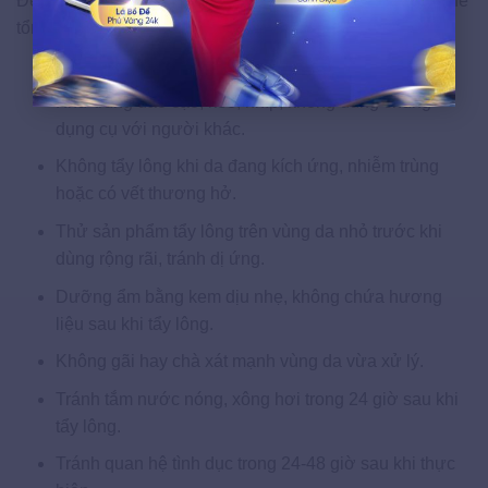
Để quá trình tẩy lông vùng kín diễn ra thoải mái và hạn chế
tổn thương da, bạn cần chú ý các điểm sau:
Vệ sinh và lau khô vùng kín trước khi thực hiện.
Khử trùng dao cạo, kéo, nhíp; không dùng chung
dụng cụ với người khác.
Không tẩy lông khi da đang kích ứng, nhiễm trùng
hoặc có vết thương hở.
Thử sản phẩm tẩy lông trên vùng da nhỏ trước khi
dùng rộng rãi, tránh dị ứng.
Dưỡng ẩm bằng kem dịu nhẹ, không chứa hương
liệu sau khi tẩy lông.
Không gãi hay chà xát mạnh vùng da vừa xử lý.
Tránh tắm nước nóng, xông hơi trong 24 giờ sau khi
tẩy lông.
Tránh quan hệ tình dục trong 24-48 giờ sau khi thực