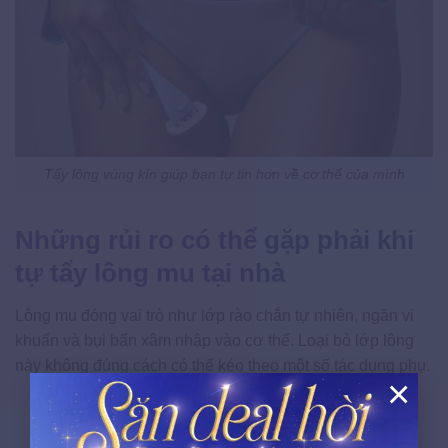
Tẩy lông vùng kín giúp bạn tự tin hơn về cơ thể của mình
Những rủi ro có thể gặp phải khi
tự tẩy lông mu tại nhà
Lông mu đóng vai trò như lớp rào chắn tự nhiên, ngăn vi
khuẩn và bụi bẩn xâm nhập vào cơ thể. Loại bỏ lớp lông
này không đúng cách có thể kéo theo một số tác dụng phụ.
×
Kích ứng, mẩn đỏ hoặc ngứa rát do cạo, nhổ sai
chiều lông mọc.
X