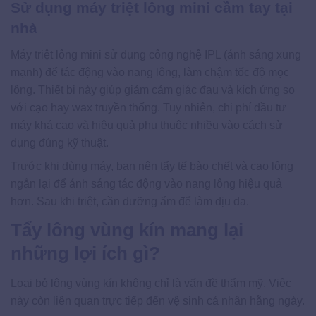
Sử dụng máy triệt lông mini cầm tay tại
nhà
Máy triệt lông mini sử dụng công nghệ IPL (ánh sáng xung
mạnh) để tác động vào nang lông, làm chậm tốc độ mọc
lông. Thiết bị này giúp giảm cảm giác đau và kích ứng so
với cạo hay wax truyền thống. Tuy nhiên, chi phí đầu tư
máy khá cao và hiệu quả phụ thuộc nhiều vào cách sử
dụng đúng kỹ thuật.
Trước khi dùng máy, bạn nên tẩy tế bào chết và cạo lông
ngắn lại để ánh sáng tác động vào nang lông hiệu quả
hơn. Sau khi triệt, cần dưỡng ẩm để làm dịu da.
Tẩy lông vùng kín mang lại
những lợi ích gì?
Loại bỏ lông vùng kín không chỉ là vấn đề thẩm mỹ. Việc
này còn liên quan trực tiếp đến vệ sinh cá nhân hằng ngày.