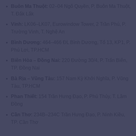
Buôn Ma Thuột:
02–04 Ngô Quyền, P. Buôn Ma Thuột,
T. Đắk Lắk
Vinh:
LK06–LK07, Eurowindow Tower, 2 Trần Phú, P.
Trường Vinh, T. Nghệ An
Bình Dương:
464–466 ĐL Bình Dương, Tổ 13, KP1, P.
Phú Lợi, TP.HCM
Biên Hòa – Đồng Nai:
220 Đường 30/4, P. Trấn Biên,
TP. Đồng Nai
Bà Rịa – Vũng Tàu:
157 Nam Kỳ Khởi Nghĩa, P. Vũng
Tàu, TP.HCM
Phan Thiết:
154 Trần Hưng Đạo, P. Phú Thủy, T. Lâm
Đồng
Cần Thơ:
234B–234C Trần Hưng Đạo, P. Ninh Kiều,
TP. Cần Thơ