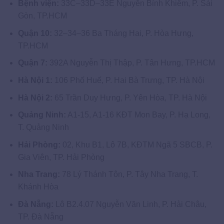
Bệnh viện:
33C–33D–33E Nguyễn Bỉnh Khiêm, P. Sài
Gòn, TP.HCM
Quận 10:
32–34–36 Ba Tháng Hai, P. Hòa Hưng,
TP.HCM
Quận 7:
392A Nguyễn Thị Thập, P. Tân Hưng, TP.HCM
Hà Nội 1:
106 Phố Huế, P. Hai Bà Trưng, TP. Hà Nội
Hà Nội 2:
65 Trần Duy Hưng, P. Yên Hòa, TP. Hà Nội
Quảng Ninh:
A1-15, A1-16 KĐT Mon Bay, P. Hạ Long,
T. Quảng Ninh
Hải Phòng:
02, Khu B1, Lô 7B, KĐTM Ngã 5 SBCB, P.
Gia Viên, TP. Hải Phòng
Nha Trang:
78 Lý Thánh Tôn, P. Tây Nha Trang, T.
Khánh Hòa
Đà Nẵng:
Lô B2.4.07 Nguyễn Văn Linh, P. Hải Châu,
TP. Đà Nẵng