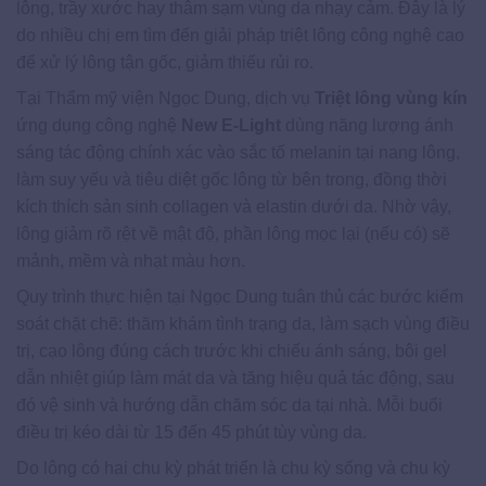
lông, trầy xước hay thâm sạm vùng da nhạy cảm. Đây là lý
do nhiều chị em tìm đến giải pháp triệt lông công nghệ cao
để xử lý lông tận gốc, giảm thiểu rủi ro.
Tại Thẩm mỹ viện Ngọc Dung, dịch vụ
Triệt lông vùng kín
ứng dụng công nghệ
New E-Light
dùng năng lượng ánh
sáng tác động chính xác vào sắc tố melanin tại nang lông,
làm suy yếu và tiêu diệt gốc lông từ bên trong, đồng thời
kích thích sản sinh collagen và elastin dưới da. Nhờ vậy,
lông giảm rõ rệt về mật độ, phần lông mọc lại (nếu có) sẽ
mảnh, mềm và nhạt màu hơn.
Quy trình thực hiện tại Ngọc Dung tuân thủ các bước kiểm
soát chặt chẽ: thăm khám tình trạng da, làm sạch vùng điều
trị, cạo lông đúng cách trước khi chiếu ánh sáng, bôi gel
dẫn nhiệt giúp làm mát da và tăng hiệu quả tác động, sau
đó vệ sinh và hướng dẫn chăm sóc da tại nhà. Mỗi buổi
điều trị kéo dài từ 15 đến 45 phút tùy vùng da.
Do lông có hai chu kỳ phát triển là chu kỳ sống và chu kỳ