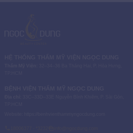
HỆ THỐNG THẨM MỸ VIỆN NGỌC DUNG
Thẩm Mỹ Viện:
32–34–36 Ba Tháng Hai, P. Hòa Hưng,
TP.HCM
BỆNH VIỆN THẨM MỸ NGỌC DUNG
Địa chỉ:
33C–33D–33E Nguyễn Bỉnh Khiêm, P. Sài Gòn,
TP.HCM
Website:
https://benhvienthammyngocdung.com
18006377 - *3232
info@ngocdung.com