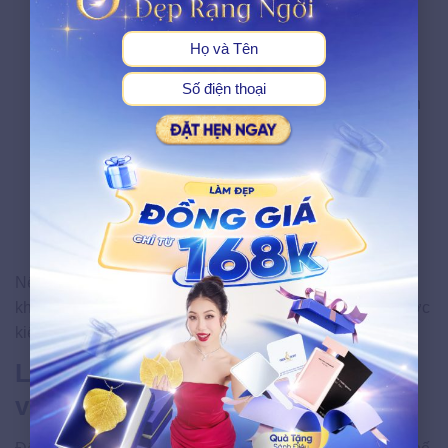
Lông mọc ngược, gây sưng và nổi cục dưới da.
Viêm nang lông do vi khuẩn xâm nhập qua vết trầy
xước.
Viêm nhiễm phụ khoa khi mất đi lớp bảo vệ tự nhiên
của lông mu.
Vết cắt hoặc trầy xước từ dao cạo, dải sáp nếu thao
tác không cẩn thận.
Phản ứng dị ứng với thành phần hóa học trong kem
tẩy lông.
Nếu gặp các dấu hiệu như sưng, đỏ kéo dài hoặc ngứa
không giảm sau một tuần, bạn nên đến cơ sở y tế để được
kiểm tra kịp thời.
Lưu ý quan trọng giúp tẩy lông
vùng kín an toàn, không đau rát