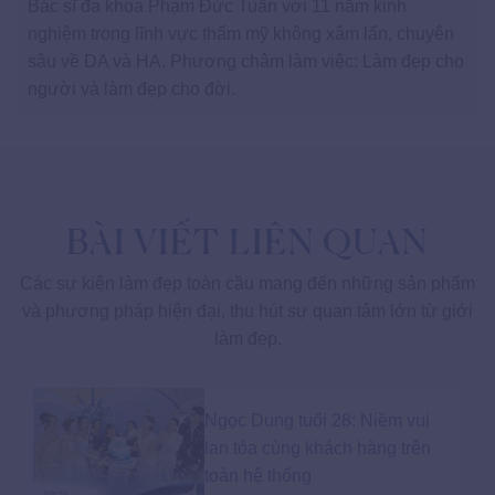
Bác sĩ đa khoa Phạm Đức Tuấn với 11 năm kinh
nghiệm trong lĩnh vực thẩm mỹ không xâm lấn, chuyên
sâu về DA và HA. Phương châm làm việc: Làm đẹp cho
người và làm đẹp cho đời.
BÀI VIẾT LIÊN QUAN
Các sự kiện làm đẹp toàn cầu mang đến những sản phẩm
và phương pháp hiện đại, thu hút sự quan tâm lớn từ giới
làm đẹp.
Ngọc Dung tuổi 28: Niềm vui
lan tỏa cùng khách hàng trên
toàn hệ thống