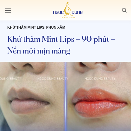
Bỏ
qua
nội
dung
KHỬ THÂM MINT LIPS, PHUN XĂM
Khử thâm Mint Lips – 90 phút –
Nền môi mịn màng