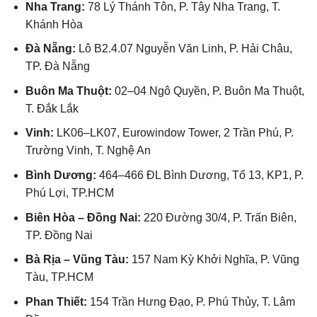
Nha Trang:
78 Lý Thánh Tôn, P. Tây Nha Trang, T.
Khánh Hòa
Đà Nẵng:
Lô B2.4.07 Nguyễn Văn Linh, P. Hải Châu,
TP. Đà Nẵng
Buôn Ma Thuột:
02–04 Ngô Quyền, P. Buôn Ma Thuột,
T. Đắk Lắk
Vinh:
LK06–LK07, Eurowindow Tower, 2 Trần Phú, P.
Trường Vinh, T. Nghệ An
Bình Dương:
464–466 ĐL Bình Dương, Tổ 13, KP1, P.
Phú Lợi, TP.HCM
Biên Hòa – Đồng Nai:
220 Đường 30/4, P. Trấn Biên,
TP. Đồng Nai
Bà Rịa – Vũng Tàu:
157 Nam Kỳ Khởi Nghĩa, P. Vũng
Tàu, TP.HCM
Phan Thiết:
154 Trần Hưng Đạo, P. Phú Thủy, T. Lâm