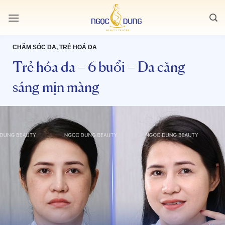
Bỏ
qua
nội
dung
CHĂM SÓC DA, TRẺ HOÁ DA
Trẻ hóa da – 6 buổi – Da căng
sáng mịn màng