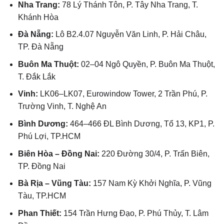
Nha Trang:
78 Lý Thánh Tôn, P. Tây Nha Trang, T.
Khánh Hòa
Đà Nẵng:
Lô B2.4.07 Nguyễn Văn Linh, P. Hải Châu,
TP. Đà Nẵng
Buôn Ma Thuột:
02–04 Ngô Quyền, P. Buôn Ma Thuột,
T. Đắk Lắk
Vinh:
LK06–LK07, Eurowindow Tower, 2 Trần Phú, P.
Trường Vinh, T. Nghệ An
Bình Dương:
464–466 ĐL Bình Dương, Tổ 13, KP1, P.
Phú Lợi, TP.HCM
Biên Hòa – Đồng Nai:
220 Đường 30/4, P. Trấn Biên,
TP. Đồng Nai
Bà Rịa – Vũng Tàu:
157 Nam Kỳ Khởi Nghĩa, P. Vũng
Tàu, TP.HCM
Phan Thiết:
154 Trần Hưng Đạo, P. Phú Thủy, T. Lâm