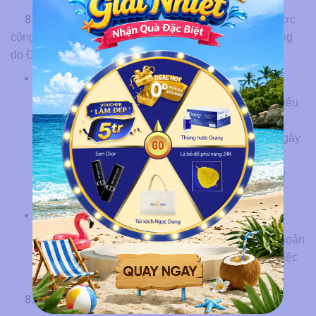
8.1. Đối với chiết khấu trực tiếp
: Chiết khấu sẽ được
cộng dồn trên tất cả các hóa đơn của những khách hàng
do ĐSLĐ giới thiệu trong vòng 1 tháng
Yêu cầu rút điểm:
Thời gian: ĐSLĐ có thể thực hiện yêu
cầu rút điểm trên App Ngọc Dung
Beauty trong khoảng thời gian từ ngày
01 đến ngày 15 của tháng kế tiếp.
Hạn mức: Mỗi giao dịch rút điểm tối
thiểu 200.000 VNĐ.
Thanh toán:
Số điểm sẽ được chuyển vào tài khoản
của ĐSLĐ trong vòng 3 ngày làm việc
kể từ khi yêu cầu được xác nhận.
8.2. Đối với thưởng hằng quý và cuối năm: