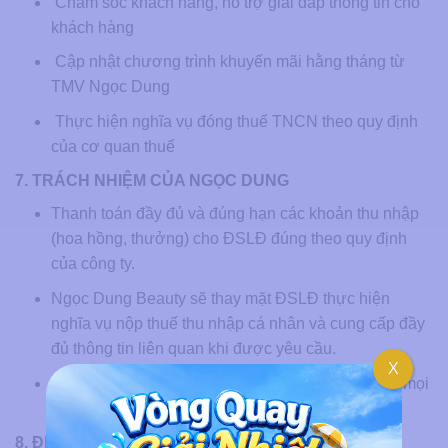
Chăm sóc khách hàng, hỗ trợ giải đáp thông tin cho
khách hàng
Cập nhật chương trình khuyến mãi hằng tháng từ
TMV Ngọc Dung
Thực hiện nghĩa vụ đóng thuế TNCN theo quy định
của cơ quan thuế
7. TRÁCH NHIỆM CỦA NGỌC DUNG
Thanh toán đầy đủ và đúng hạn các khoản thu nhập
(hoa hồng, thưởng) cho ĐSLĐ đúng theo quy định
của công ty.
Ngọc Dung Beauty sẽ thay mặt ĐSLĐ thực hiện
nghĩa vụ nộp thuế thu nhập cá nhân và cung cấp đầy
đủ thông tin liên quan khi được yêu cầu.
X
Xây dựng một môi trường minh bạch, công bằng, mọi
quyền lợi của ĐSLĐ đều được đảm bảo.
8. ĐIỀU KIỆN THANH TOÁN