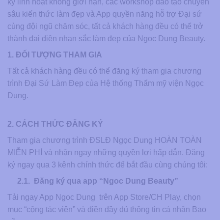
kỳ linh hoạt không giới hạn, các workshop đào tạo chuyên
sâu kiến thức làm đẹp và App quyền năng hỗ trợ Đại sứ
cùng đội ngũ chăm sóc, tất cả khách hàng đều có thể trở
thành đại diện nhan sắc làm đẹp của Ngọc Dung Beauty.
1. ĐỐI TƯỢNG THAM GIA
Tất cả khách hàng đều có thể đăng ký tham gia chương
trình Đại Sứ Làm Đẹp của Hệ thống Thẩm mỹ viện Ngọc
Dung.
2. CÁCH THỨC ĐĂNG KÝ
Tham gia chương trình ĐSLĐ Ngọc Dung HOÀN TOÀN
MIỄN PHÍ và nhận ngay những quyền lợi hấp dẫn. Đăng
ký ngay qua 3 kênh chính thức để bắt đầu cùng chúng tôi:
2.1. Đăng ký qua app “Ngoc Dung Beauty”
Tải ngay App Ngoc Dung trên App Store/CH Play, chọn
mục “cộng tác viên” và điền đầy đủ thông tin cá nhân Bao