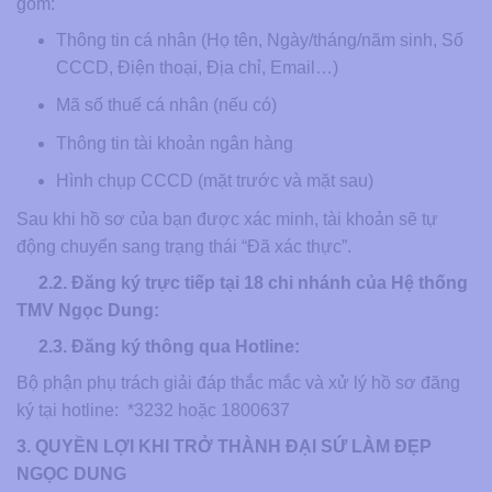
gồm:
Thông tin cá nhân (Họ tên, Ngày/tháng/năm sinh, Số
CCCD, Điện thoại, Địa chỉ, Email…)
Mã số thuế cá nhân (nếu có)
Thông tin tài khoản ngân hàng
Hình chụp CCCD (mặt trước và mặt sau)
Sau khi hồ sơ của bạn được xác minh, tài khoản sẽ tự
động chuyển sang trạng thái “Đã xác thực”.
2.2. Đăng ký trực tiếp tại 18 chi nhánh của Hệ thống
TMV Ngọc Dung:
2.3. Đăng ký thông qua Hotline:
Bộ phận phụ trách giải đáp thắc mắc và xử lý hồ sơ đăng
ký tại hotline: *3232 hoặc 1800637
3. QUYỀN LỢI KHI TRỞ THÀNH ĐẠI SỨ LÀM ĐẸP
NGỌC DUNG