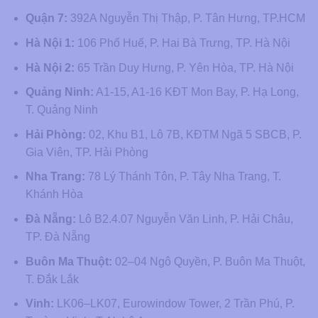
Quận 7:
392A Nguyễn Thị Thập, P. Tân Hưng, TP.HCM
Hà Nội 1:
106 Phố Huế, P. Hai Bà Trưng, TP. Hà Nội
Hà Nội 2:
65 Trần Duy Hưng, P. Yên Hòa, TP. Hà Nội
Quảng Ninh:
A1-15, A1-16 KĐT Mon Bay, P. Hạ Long,
T. Quảng Ninh
Hải Phòng:
02, Khu B1, Lô 7B, KĐTM Ngã 5 SBCB, P.
Gia Viên, TP. Hải Phòng
Nha Trang:
78 Lý Thánh Tôn, P. Tây Nha Trang, T.
Khánh Hòa
Đà Nẵng:
Lô B2.4.07 Nguyễn Văn Linh, P. Hải Châu,
TP. Đà Nẵng
Buôn Ma Thuột:
02–04 Ngô Quyền, P. Buôn Ma Thuột,
T. Đắk Lắk
Vinh:
LK06–LK07, Eurowindow Tower, 2 Trần Phú, P.