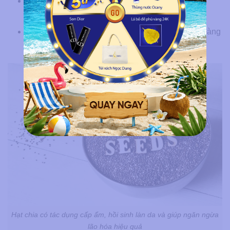
Magie: Tham gia vào hơn 300 phản ứng enzyme,
gồm cả tổng hợp protein, collagen.
Vitamin E: Dạng tocopherol trong chúng bảo vệ màng
tế bào da khỏi oxy hóa lipid.
Hạt chia có tác dụng cấp ẩm, hồi sinh làn da và giúp ngăn ngừa
lão hóa hiệu quả