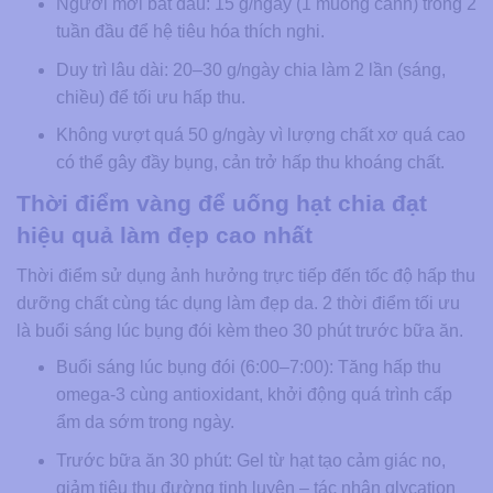
Người mới bắt đầu: 15 g/ngày (1 muỗng canh) trong 2
tuần đầu để hệ tiêu hóa thích nghi.
Duy trì lâu dài: 20–30 g/ngày chia làm 2 lần (sáng,
chiều) để tối ưu hấp thu.
Không vượt quá 50 g/ngày vì lượng chất xơ quá cao
có thể gây đầy bụng, cản trở hấp thu khoáng chất.
Thời điểm vàng để uống hạt chia đạt
hiệu quả làm đẹp cao nhất
Thời điểm sử dụng ảnh hưởng trực tiếp đến tốc độ hấp thu
dưỡng chất cùng tác dụng làm đẹp da. 2 thời điểm tối ưu
là buổi sáng lúc bụng đói kèm theo 30 phút trước bữa ăn.
Buổi sáng lúc bụng đói (6:00–7:00): Tăng hấp thu
omega-3 cùng antioxidant, khởi động quá trình cấp
ẩm da sớm trong ngày.
Trước bữa ăn 30 phút: Gel từ hạt tạo cảm giác no,
giảm tiêu thụ đường tinh luyện – tác nhân glycation