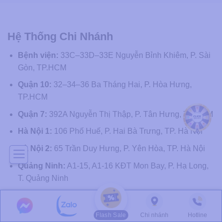
Hệ Thống Chi Nhánh
Bệnh viện:
33C–33D–33E Nguyễn Bỉnh Khiêm, P. Sài
Gòn, TP.HCM
Quận 10:
32–34–36 Ba Tháng Hai, P. Hòa Hưng,
TP.HCM
Quận 7:
392A Nguyễn Thị Thập, P. Tân Hưng, TP.HCM
Hà Nội 1:
106 Phố Huế, P. Hai Bà Trưng, TP. Hà Nội
Hà Nội 2:
65 Trần Duy Hưng, P. Yên Hòa, TP. Hà Nội
Quảng Ninh:
A1-15, A1-16 KĐT Mon Bay, P. Hạ Long,
T. Quảng Ninh
Hải Phòng:
02, Khu B1, Lô 7B, KĐTM Ngã 5 SBCB, P.
Gia Viên, TP. Hải Phòng
Flash Sale
Chi nhánh
Hotline