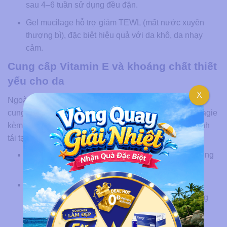
sau 4–6 tuần sử dụng đều đặn.
Gel mucilage hỗ trợ giảm TEWL (mất nước xuyên
thượng bì), đặc biệt hiệu quả với da khô, da nhạy
cảm.
Cung cấp Vitamin E và khoáng chất thiết
yếu cho da
X
Ngoài omega-3 cùng chất chống oxy hóa, loại hạt này
cung cấp một hệ vi chất quan trọng gồm zinc, selen, magie
kèm vitamin E – 4 vi chất trực tiếp tham gia vào quá trình
tái tạo, bảo vệ tế bào da.
Zinc: Điều hòa tuyến bã nhờn, thúc đẩy lành thương
cũng như tái tạo tế bào da mới.
Selen: Là cofactor của enzyme glutathione
peroxidase, bảo vệ DNA tế bào da khỏi tổn thương
UV.