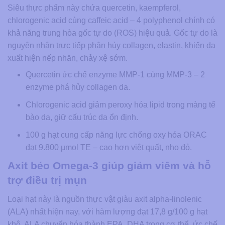
Siêu thực phẩm này chứa quercetin, kaempferol,
chlorogenic acid cùng caffeic acid – 4 polyphenol chính có
khả năng trung hòa gốc tự do (ROS) hiệu quả. Gốc tự do là
nguyên nhân trực tiếp phân hủy collagen, elastin, khiến da
xuất hiện nếp nhăn, chảy xệ sớm.
Quercetin ức chế enzyme MMP-1 cùng MMP-3 – 2
enzyme phá hủy collagen da.
Chlorogenic acid giảm peroxy hóa lipid trong màng tế
bào da, giữ cấu trúc da ổn định.
100 g hạt cung cấp năng lực chống oxy hóa ORAC
đạt 9.800 µmol TE – cao hơn việt quất, nho đỏ.
Axit béo Omega-3 giúp giảm viêm và hỗ
trợ điều trị mụn
Loại hạt này là nguồn thực vật giàu axit alpha-linolenic
(ALA) nhất hiện nay, với hàm lượng đạt 17,8 g/100 g hạt
khô. ALA chuyển hóa thành EPA, DHA trong cơ thể, ức chế