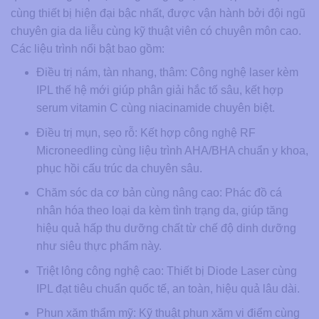
cùng thiết bị hiện đại bậc nhất, được vận hành bởi đội ngũ
chuyên gia da liễu cùng kỹ thuật viên có chuyên môn cao.
Các liệu trình nổi bật bao gồm:
Điều trị nám, tàn nhang, thâm: Công nghệ laser kèm
IPL thế hệ mới giúp phân giải hắc tố sâu, kết hợp
serum vitamin C cùng niacinamide chuyên biệt.
Điều trị mụn, sẹo rỗ: Kết hợp công nghệ RF
Microneedling cùng liệu trình AHA/BHA chuẩn y khoa,
phục hồi cấu trúc da chuyên sâu.
Chăm sóc da cơ bản cùng nâng cao: Phác đồ cá
nhân hóa theo loại da kèm tình trạng da, giúp tăng
hiệu quả hấp thu dưỡng chất từ chế độ dinh dưỡng
như siêu thực phẩm này.
Triệt lông công nghệ cao: Thiết bị Diode Laser cùng
IPL đạt tiêu chuẩn quốc tế, an toàn, hiệu quả lâu dài.
Phun xăm thẩm mỹ: Kỹ thuật phun xăm vi điểm cùng