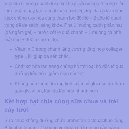
Vitamin C trong chanh tươi kết hợp với omega-3 trong siêu
thực phẩm này tạo ra một loại nước ép đẹp da có tác dụng
kép: chống oxy hóa cùng thanh lọc độc tố – 2 yếu tố quan
trọng để da sạch, sáng khỏe. Pha 1 muỗng canh phần hạt
(đã ngâm gel) + nước cốt ½ quả chanh + 1 muỗng cà phê
mật ong + 300 ml nước lọc.
Vitamin C trong chanh tăng cường tổng hợp collagen
type I, III, giúp da săn chắc.
Chất xơ hòa tan trong chúng hỗ trợ loại bỏ độc tố qua
đường tiêu hóa, giảm mụn nội tiết.
Không nên thêm đường tinh luyện vì glucose dư thừa
gây glycation, làm da lão hóa nhanh hơn.
Kết hợp hạt chia cùng sữa chua và trái
cây tươi
Sữa chua không đường chứa probiotic Lactobacillus cùng
Bifidobacterium – 2 chủng vi khuẩn có lợi giúp cân bằng