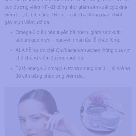
con đường viêm NF-κB cũng như giảm sản xuất cytokine
viêm IL-1β, IL-6 cùng TNF-α – các chất trung gian chính
gây mụn viêm, đỏ da.
Omega-3 điều hòa tuyến bã nhờn, giảm sản xuất
sebum quá mức – nguyên nhân tắc lỗ chân lông.
ALA hỗ trợ ức chế
Cutibacterium acnes
thông qua cơ
chế kháng viêm đường ruột–da.
Tỷ lệ omega-3:omega-6 trong chúng đạt 3:1, lý tưởng
để cân bằng phản ứng viêm da.