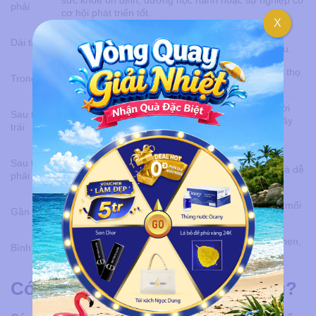
sức khỏe ổn định, đường học hành hoặc sự nghiệp có
phải
cơ hội phát triển tốt.
X
Thường biểu thị sự thông minh, nhạy bén, có quý
Dái tai
nhân hỗ trợ, nhưng nên chú ý cách quản lý chi tiêu.
Được xem là vị trí tốt, liên quan đến phúc khí, tuổi thọ
Trong tai
và tinh thần cầu toàn trong công việc.
Nốt ruồi ở tai trái đàn bà
(ở sau tai) hường là người
Sau tai
điềm tĩnh, chín chắn, có tính tự lập và khả năng xây
trái
dựng sự nghiệp riêng.
Nốt ruồi ở tai phải
nằm vị trí này gắn với tính cách
Sau tai
hiền hòa, thân thiện, cuộc sống gia đình ổn định và dễ
phải
nhận được sự hỗ trợ từ người thân.
Thường biểu thị sự cởi mở, giao tiếp tốt, có nhiều mối
Gần tai
quan hệ xã hội và dễ được giúp đỡ.
Thường được liên hệ với sự thông minh, nhanh nhẹn,
Bình tai
yêu thích tự do và có sức hút trong tình cảm.
Có nên xóa nốt ruồi ở tai không?