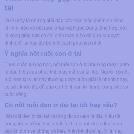
tai
Dưới đây là những giải đáp các thắc mắc phổ biến khác
khi tìm hiểu về nốt ruồi ở tai mà Ngọc Dung tổng hợp, với
hi vọng giúp bạn có cái nhìn toàn diện để đưa ra quyết
định giữ lại hay tẩy bỏ một cách phù hợp nhất.
Ý nghĩa nốt ruồi son ở tai
Theo nhân tướng học, nốt ruồi son ở tai thường được xem
là dấu hiệu của phúc khí, may mắn và tài lộc. Người có nốt
ruồi son tại vị trí này thường được luận giải là nhanh nhạy,
có sức khỏe tốt, dễ gặp cơ hội thuận lợi trong công việc và
cuộc sống.
Có nốt ruồi đen ở dái tai tốt hay xấu?
Nốt ruồi đen ở dái tai thường được xem là dấu hiệu tốt
trong nhân tướng học, nhất là khi nốt ruồi tròn đều, màu
sắc ổn định và không có biểu hiện bất thường. Vị trí này