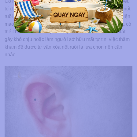
Có nên xóa nốt ruồi ở tai hay không phụ thuộc vào ba yếu
tố chính: Thẩm mỹ, sức khỏe và nhu cầu cá nhân. Nếu nốt
ruồi nhỏ, lành tính, không gây đau, không ảnh hưởng diện
mạo và người sở hữu tin rằng vị trí đó mang ý nghĩa tốt, có
thể chưa cần xóa. Ngược lại, nếu nốt ruồi lớn, dễ cọ xát,
gây khó chịu hoặc làm người sở hữu mất tự tin, việc thăm
khám để được tư vấn xóa nốt ruồi là lựa chọn nên cân
nhắc.