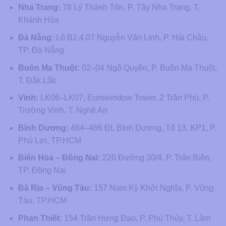
Nha Trang:
78 Lý Thánh Tôn, P. Tây Nha Trang, T.
Khánh Hòa
Đà Nẵng:
Lô B2.4.07 Nguyễn Văn Linh, P. Hải Châu,
TP. Đà Nẵng
Buôn Ma Thuột:
02–04 Ngô Quyền, P. Buôn Ma Thuột,
T. Đắk Lắk
Vinh:
LK06–LK07, Eurowindow Tower, 2 Trần Phú, P.
Trường Vinh, T. Nghệ An
Bình Dương:
464–466 ĐL Bình Dương, Tổ 13, KP1, P.
Phú Lợi, TP.HCM
Biên Hòa – Đồng Nai:
220 Đường 30/4, P. Trấn Biên,
TP. Đồng Nai
Bà Rịa – Vũng Tàu:
157 Nam Kỳ Khởi Nghĩa, P. Vũng
Tàu, TP.HCM
Phan Thiết:
154 Trần Hưng Đạo, P. Phú Thủy, T. Lâm