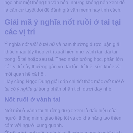
học như một thông tin văn hóa, nhưng không nên xem đó
là căn cứ tuyệt đối để đánh giá vận mệnh hay tính cách.
Giải mã ý nghĩa nốt ruồi ở tai tại
các vị trí
Ý nghĩa
nốt ruồi ở tai nữ
và nam thường được luận giải
khác nhau tùy theo vị trí xuất hiện như vành tai, dái tai,
trong lỗ tai hoặc sau tai. Theo nhân tướng học, phần lớn
các vị trí này thường gắn với tài lộc, trí tuệ, sức khỏe và
mối quan hệ xã hội.
Hãy cùng Ngọc Dung giải đáp chi tiết thắc mắc
nốt ruồi ở
tai có ý nghĩa gì
trong phần phân tích dưới đây nhé:
Nốt ruồi ở vành tai
Nốt ruồi ở vành tai thường được xem là dấu hiệu của
người thông minh, giao tiếp tốt và có khả năng tạo thiện
cảm với người xung quanh.
Ở nữ giới
, nốt ruồi ở vành tai thường mang ý nghĩa tích