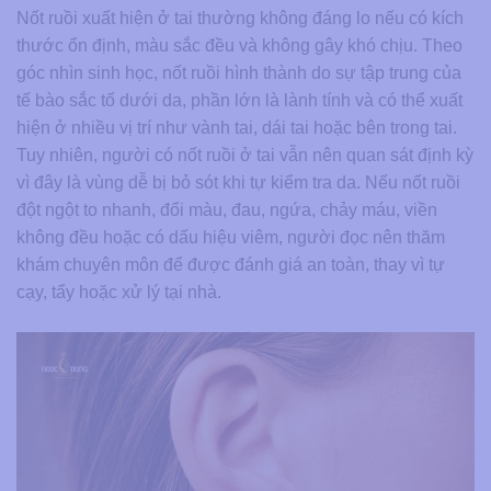
Nốt ruồi xuất hiện ở tai thường không đáng lo nếu có kích
thước ổn định, màu sắc đều và không gây khó chịu. Theo
góc nhìn sinh học, nốt ruồi hình thành do sự tập trung của
tế bào sắc tố dưới da, phần lớn là lành tính và có thể xuất
hiện ở nhiều vị trí như vành tai, dái tai hoặc bên trong tai.
Tuy nhiên, người có nốt ruồi ở tai vẫn nên quan sát định kỳ
vì đây là vùng dễ bị bỏ sót khi tự kiểm tra da. Nếu nốt ruồi
đột ngột to nhanh, đổi màu, đau, ngứa, chảy máu, viền
không đều hoặc có dấu hiệu viêm, người đọc nên thăm
khám chuyên môn để được đánh giá an toàn, thay vì tự
cạy, tẩy hoặc xử lý tại nhà.