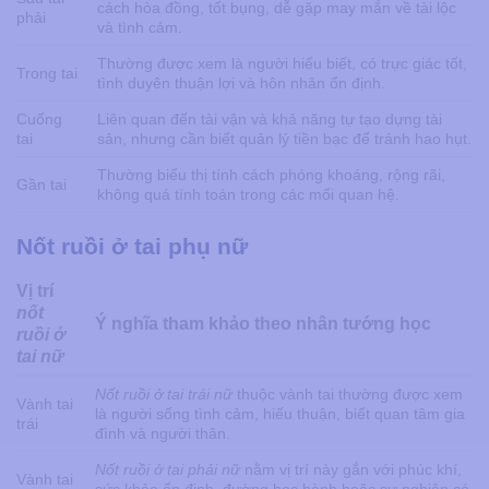
cách hòa đồng, tốt bụng, dễ gặp may mắn về tài lộc
phải
và tình cảm.
Thường được xem là người hiểu biết, có trực giác tốt,
Trong tai
tình duyên thuận lợi và hôn nhân ổn định.
Cuống
Liên quan đến tài vận và khả năng tự tạo dựng tài
tai
sản, nhưng cần biết quản lý tiền bạc để tránh hao hụt.
Thường biểu thị tính cách phóng khoáng, rộng rãi,
Gần tai
không quá tính toán trong các mối quan hệ.
Nốt ruồi ở tai phụ nữ
Vị trí
nốt
Ý nghĩa tham khảo theo nhân tướng học
ruồi ở
tai nữ
Nốt ruồi ở tai trái nữ​
thuộc vành tai thường được xem
Vành tai
là người sống tình cảm, hiếu thuận, biết quan tâm gia
trái
đình và người thân.
Nốt ruồi ở tai phải nữ
nằm vị trí này gắn với phúc khí,
Vành tai