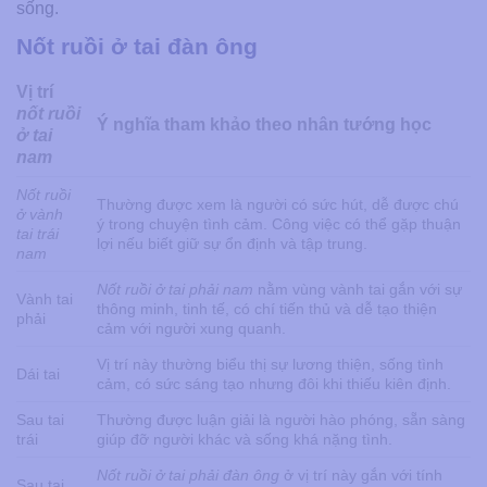
sống.
Nốt ruồi ở tai đàn ông
Vị trí
nốt ruồi
Ý nghĩa tham khảo theo nhân tướng học
ở tai
nam
Nốt ruồi
Thường được xem là người có sức hút, dễ được chú
ở vành
ý trong chuyện tình cảm. Công việc có thể gặp thuận
tai trái
lợi nếu biết giữ sự ổn định và tập trung.
nam
Nốt ruồi ở tai phải nam
nằm vùng vành tai gắn với sự
Vành tai
thông minh, tinh tế, có chí tiến thủ và dễ tạo thiện
phải
cảm với người xung quanh.
Vị trí này thường biểu thị sự lương thiện, sống tình
Dái tai
cảm, có sức sáng tạo nhưng đôi khi thiếu kiên định.
Sau tai
Thường được luận giải là người hào phóng, sẵn sàng
trái
giúp đỡ người khác và sống khá nặng tình.
Nốt ruồi ở tai phải đàn ông
ở vị trí này gắn với tính
Sau tai