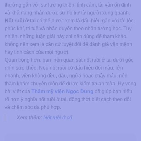
thường gắn với sự lương thiện, tình cảm, tài vận ổn định
và khả năng nhận được sự hỗ trợ từ người xung quanh.
Nốt ruồi ở tai
có thể được xem là dấu hiệu gắn với tài lộc,
phúc khí, trí tuệ và nhân duyên theo nhân tướng học. Tuy
nhiên, những luận giải này chỉ nên dùng để tham khảo,
không nên xem là căn cứ tuyệt đối để đánh giá vận mệnh
hay tính cách của một người.
Quan trọng hơn, bạn nên quan sát nốt ruồi ở tai dưới góc
nhìn sức khỏe. Nếu nốt ruồi có dấu hiệu đổi màu, lớn
nhanh, viền không đều, đau, ngứa hoặc chảy máu, nên
thăm khám chuyên môn để được kiểm tra an toàn. Hy vọng
bài viết của
Thẩm mỹ viện Ngọc Dung
đã giúp bạn hiểu
rõ hơn ý nghĩa nốt ruồi ở tai, đồng thời biết cách theo dõi
và chăm sóc da phù hợp.
Xem thêm:
Nốt ruồi ở cổ