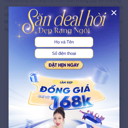
nuôi dưỡng sợi lông mà hoàn toàn không gây tổn thương
cho các vùng da xung quanh, giúp lông mọc lại thưa mảnh
×
và chậm hơn rõ rệt.
X
Một số công nghệ triệt lông
tiên tiến vượt trội đang được
áp dụng phổ biến và mang lại hiệu quả bền lâu bao gồm:
Công nghệ Laser (Laser Diode):
Sử dụng các tia
laser thế hệ mới có tính tập trung cao, tác động chính
xác vào tận gốc nang lông, mang lại hiệu quả triệt
sạch lông vượt trội và rất an toàn cho những vùng da
nhạy cảm.
Công nghệ IPL (Intense Pulsed Light):
Áp dụng
nguồn ánh sáng xung động với dải bước sóng rộng
để ức chế sự phát triển của sợi lông từ giai đoạn
mầm mống, đồng thời hỗ trợ cải thiện tình trạng thâm
sạm và làm đều màu da.
Công nghệ DPL (Dye Pulsed Light):
Giải pháp cải
tiến kết hợp giữa ánh sáng phổ hẹp và năng lượng