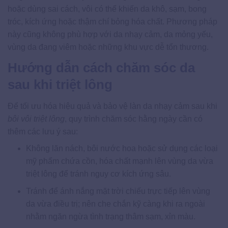
hoặc dùng sai cách, vôi có thể khiến da khô, sạm, bong
tróc, kích ứng hoặc thậm chí bỏng hóa chất. Phương pháp
này cũng không phù hợp với da nhạy cảm, da mỏng yếu,
vùng da đang viêm hoặc những khu vực dễ tổn thương.
Hướng dẫn cách chăm sóc da
sau khi triệt lông
Để tối ưu hóa hiệu quả và bảo vệ làn da nhạy cảm sau khi
bôi vôi triệt lông
, quy trình chăm sóc hằng ngày cần có
thêm các lưu ý sau:
Không lăn nách, bôi nước hoa hoặc sử dụng các loại
mỹ phẩm chứa cồn, hóa chất mạnh lên vùng da vừa
triệt lông để tránh nguy cơ kích ứng sâu.
Tránh để ánh nắng mặt trời chiếu trực tiếp lên vùng
da vừa điều trị; nên che chắn kỹ càng khi ra ngoài
nhằm ngăn ngừa tình trạng thâm sạm, xỉn màu.