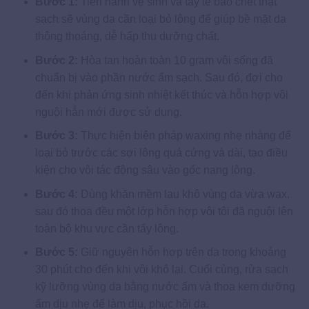
Bước 1:
Tiến hành vệ sinh và tẩy tế bào chết thật
sạch sẽ vùng da cần loại bỏ lông để giúp bề mặt da
thông thoáng, dễ hấp thu dưỡng chất.
Bước 2:
Hòa tan hoàn toàn 10 gram vôi sống đã
chuẩn bị vào phần nước ấm sạch. Sau đó, đợi cho
đến khi phản ứng sinh nhiệt kết thúc và hỗn hợp vôi
nguội hẳn mới được sử dụng.
Bước 3:
Thực hiện biện pháp waxing nhẹ nhàng để
loại bỏ trước các sợi lông quá cứng và dài, tạo điều
kiện cho vôi tác động sâu vào gốc nang lông.
Bước 4:
Dùng khăn mềm lau khô vùng da vừa wax,
sau đó thoa đều một lớp hỗn hợp vôi tôi đã nguội lên
toàn bộ khu vực cần tẩy lông.
Bước 5:
Giữ nguyên hỗn hợp trên da trong khoảng
30 phút cho đến khi vôi khô lại. Cuối cùng, rửa sạch
kỹ lưỡng vùng da bằng nước ấm và thoa kem dưỡng
ẩm dịu nhẹ để làm dịu, phục hồi da.