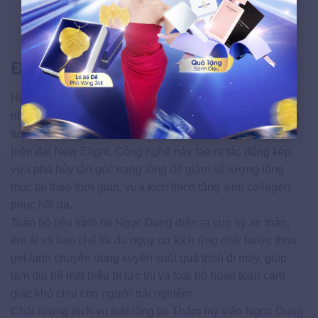
laser, giúp gia tăng tốc độ triệt lông nhanh chóng,
giảm thiểu tối đa cảm giác châm chích và hỗ trợ se
khít lỗ chân lông một cách tối ưu.
Địa chỉ triệt lông uy tín hiện nay
Hệ thống Thẩm mỹ viện Ngọc Dung hiện là một trong
những
địa chỉ triệt lông
chuyên nghiệp nhận được sự tin
tưởng từ đông đảo khách hàng nhờ ứng dụng công nghệ
hiện đại New Elight. Công nghệ này tạo ra tác động kép
vừa phá hủy tận gốc nang lông để giảm số lượng lông
mọc lại theo thời gian, vừa kích thích tăng sinh collagen
phục hồi da.
Toàn bộ liệu trình tại Ngọc Dung diễn ra cực kỳ an toàn,
êm ái và hạn chế tối đa nguy cơ kích ứng nhờ bước thoa
gel lạnh chuyên dụng xuyên suốt quá trình đi máy, giúp
làm dịu bề mặt biểu bì tức thì và loại bỏ hoàn toàn cảm
giác khó chịu cho người trải nghiệm.
Chất lượng dịch vụ triệt lông tại Thẩm mỹ viện Ngọc Dung