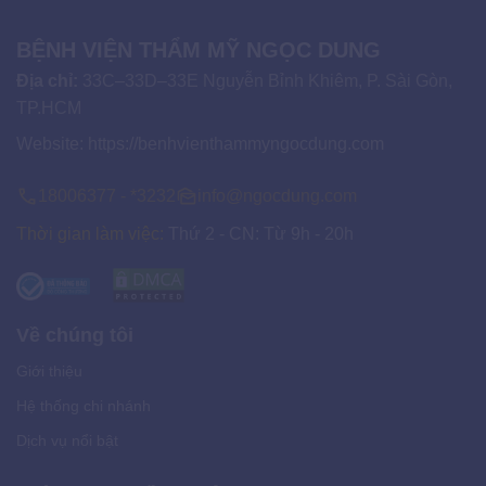
BỆNH VIỆN THẨM MỸ NGỌC DUNG
Địa chỉ:
33C–33D–33E Nguyễn Bỉnh Khiêm, P. Sài Gòn,
TP.HCM
Website:
https://benhvienthammyngocdung.com
18006377 - *3232
info@ngocdung.com
Thời gian làm việc:
Thứ 2 - CN: Từ 9h - 20h
Về chúng tôi
Giới thiệu
Hệ thống chi nhánh
Dịch vụ nổi bật