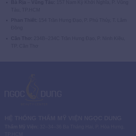
Bà Rịa – Vũng Tàu:
157 Nam Kỳ Khởi Nghĩa, P. Vũng
Tàu, TP.HCM
Phan Thiết:
154 Trần Hưng Đạo, P. Phú Thủy, T. Lâm
Đồng
Cần Thơ:
234B–234C Trần Hưng Đạo, P. Ninh Kiều,
TP. Cần Thơ
HỆ THỐNG THẨM MỸ VIỆN NGỌC DUNG
Thẩm Mỹ Viện:
32–34–36 Ba Tháng Hai, P. Hòa Hưng,
TP.HCM