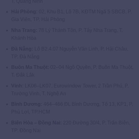
T. Quảng Ninh
Hải Phòng:
02, Khu B1, Lô 7B, KĐTM Ngã 5 SBCB, P.
Gia Viên, TP. Hải Phòng
Nha Trang:
78 Lý Thánh Tôn, P. Tây Nha Trang, T.
Khánh Hòa
Đà Nẵng:
Lô B2.4.07 Nguyễn Văn Linh, P. Hải Châu,
TP. Đà Nẵng
Buôn Ma Thuột:
02–04 Ngô Quyền, P. Buôn Ma Thuột,
T. Đắk Lắk
Vinh:
LK06–LK07, Eurowindow Tower, 2 Trần Phú, P.
Trường Vinh, T. Nghệ An
Bình Dương:
464–466 ĐL Bình Dương, Tổ 13, KP1, P.
Phú Lợi, TP.HCM
Biên Hòa – Đồng Nai:
220 Đường 30/4, P. Trấn Biên,
TP. Đồng Nai