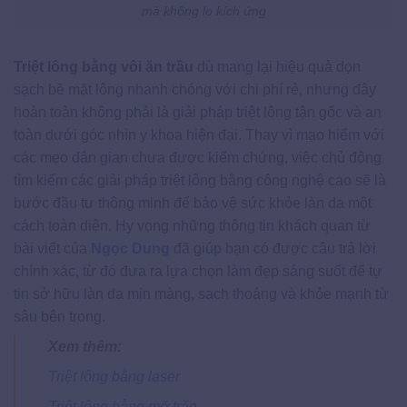
mà không lo kích ứng
Triệt lông bằng vôi ăn trầu
dù mang lại hiệu quả dọn
sạch bề mặt lông nhanh chóng với chi phí rẻ, nhưng đây
hoàn toàn không phải là giải pháp triệt lông tận gốc và an
toàn dưới góc nhìn y khoa hiện đại. Thay vì mạo hiểm với
các mẹo dân gian chưa được kiểm chứng, việc chủ động
tìm kiếm các giải pháp triệt lông bằng công nghệ cao sẽ là
bước đầu tư thông minh để bảo vệ sức khỏe làn da một
cách toàn diện. Hy vọng những thông tin khách quan từ
bài viết của
Ngọc Dung
đã giúp bạn có được câu trả lời
chính xác, từ đó đưa ra lựa chọn làm đẹp sáng suốt để tự
tin sở hữu làn da mịn màng, sạch thoáng và khỏe mạnh từ
sâu bên trong.
Xem thêm:
Triệt lông bằng laser​
Triệt lông bằng mỡ trăn