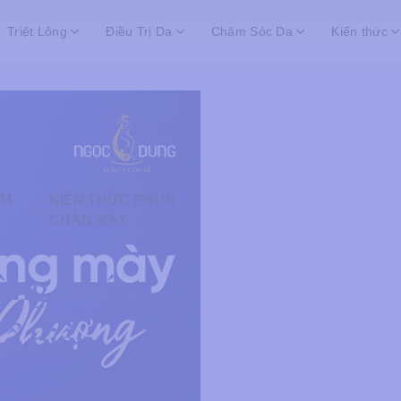
Triệt Lông
Điều Trị Da
Chăm Sóc Da
Kiến thức
ĂM
KIẾN THỨC PHUN
CHÂN MÀY
ng có ý
hổ biến