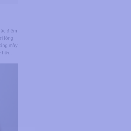
Đặc điểm
ợi lông
 Dáng mày
ở hữu.