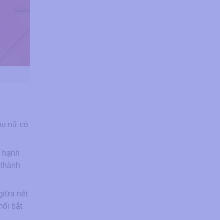
hụ nữ có
n hạnh
 thành
giữa nét
nổi bật