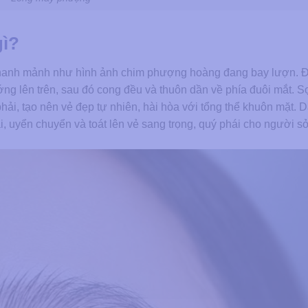
gì?
hanh mảnh như hình ảnh chim phượng hoàng đang bay lượn. 
g lên trên, sau đó cong đều và thuôn dần về phía đuôi mắt. S
ải, tạo nên vẻ đẹp tự nhiên, hài hòa với tổng thể khuôn mặt.
uyển chuyển và toát lên vẻ sang trọng, quý phái cho người s