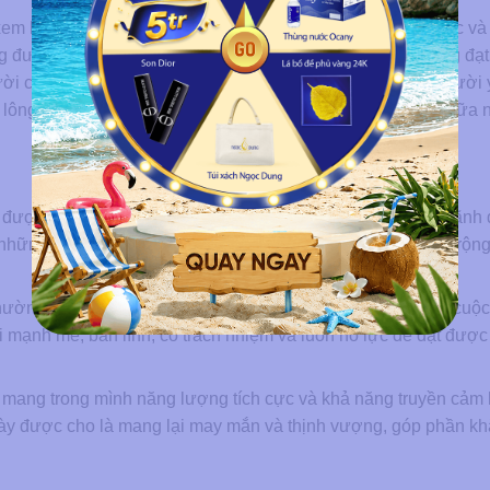
m là một tướng mày quý, mang đến nhiều may mắn, tài lộc và
được cho là thông minh, tài giỏi, có chí hướng và dễ dàng đạ
ười có nhân cách cao đẹp, sống tình cảm và được nhiều người
ủa lông mày phượng hoàng cũng có sự khác biệt nhất định giữa
ược đánh giá là người có tướng làm quan, có khả năng lãnh 
những người thông minh, quyết đoán, có tầm nhìn xa trông rộng
hường gặp nhiều may mắn, tài lộc dồi dào và được hưởng cuộ
i mạnh mẽ, bản lĩnh, có trách nhiệm và luôn nỗ lực để đạt đượ
ang trong mình năng lượng tích cực và khả năng truyền cảm
này được cho là mang lại may mắn và thịnh vượng, góp phần kh