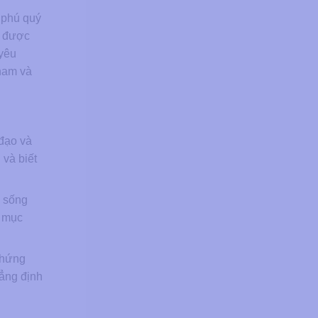
 phú quý
t được
 yêu
 nam và
đạo và
 và biết
c sống
c mục
 hứng
ẳng định