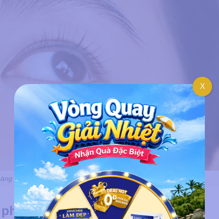
X
ng mang lại vẻ đẹp cuốn hút và thanh thoát
y phượng hoàng qua phong thủy