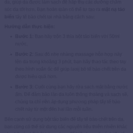
da, giúp da được làm sạch để hấp thụ các dưỡng chăm
sóc da tốt hơn. Bạn hoàn toàn có thể tự tạo ra
mặt nạ tảo
biển
tẩy tế bào chết tại nhà bằng cách sau:
Hướng dẫn thực hiện:
Bước 1:
Bạn hãy trộn 3 thìa bột tảo biển với 50ml
nước.
Bước 2:
Sau đó nhẹ nhàng massage hỗn hợp này
lên da trong khoảng 3 phút, bạn hãy thao tác theo tay
theo hình xoắn ốc để giúp laoij bỏ tế bào chết trên da
được hiệu quả hơn.
Bước 3:
Cuối cùng bạn hãy rửa sạch mặt bằng nước
ấm. Để đảm bảo làn da luôn thông thoáng và sạch sẽ,
chúng ta chỉ nên áp dụng phương pháp tẩy tế bào
chết này từ một đến hai lần mỗi tuần.
Bên cạnh sử dụng bột tảo biển để tẩy tế bào chết trên da,
bạn cũng có thể sử dụng các nguyên liệu thiên nhiên khác