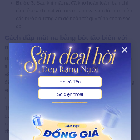
Bước 3:
Sau khi mặt nạ đã khô hoàn toàn, bạn chỉ
cần rửa sạch mặt với nước lạnh và sau đó thực hiện
các bước dưỡng ẩm để hoàn tất quy trình chăm sóc
da.
Cách đắp mặt nạ bằng bột tảo biển với
×
nha đam dưỡng ẩm
Đắp mặt nạ tảo biển cùng với nha đam từ 2 đến 3 lần mỗi
X
tuần sẽ tăng cường độ ẩm, giúp da mặt trở nên mềm mại
và mịn màng hơn. Đồng thời, sự kết hợp này cũng thúc
đẩy quá trình tái tạo collagen, đóng vai trò quan trọng trong
việc phục hồi các tế bào da bị tổn thương, mang lại hiệu
quả ấn tượng.
Thêm vào đó, các dưỡng chất trong mặt nạ tảo biển nha
đam còn có khả năng làm mờ vết thâm do mụn và giảm
nám một cách hiệu quả, đem lại làn da sáng và đều màu
cho bạn.