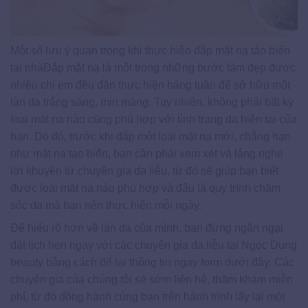
Một số lưu ý quan trọng khi thực hiện đắp mặt nạ tảo biển
tại nhàĐắp mặt nạ là một trong những bước làm đẹp được
nhiều chị em đều đặn thực hiện hàng tuần để sở hữu một
làn da trắng sáng, mịn màng. Tuy nhiên, không phải bất kỳ
loại mặt nạ nào cũng phù hợp với tình trạng da hiện tại của
bạn. Do đó, trước khi đắp một loại mặt nạ mới, chẳng hạn
như mặt nạ tạo biển, bạn cần phải xem xét và lắng nghe
lời khuyên từ chuyên gia da liễu, từ đó sẽ giúp bạn biết
được loại mặt nạ nào phù hợp và đâu là quy trình chăm
sóc da mà bạn nên thực hiện mỗi ngày.
Để hiểu rõ hơn về làn da của mình, bạn đừng ngần ngại
đặt lịch hẹn ngay với các chuyên gia da liễu tại Ngọc Dung
beauty bằng cách để lại thông tin ngay form dưới đây. Các
chuyên gia của chúng tôi sẽ sớm liên hệ, thăm khám miễn
phí, từ đó đồng hành cùng bạn trên hành trình lấy lại một