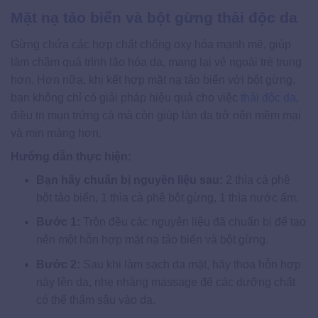
Mặt nạ tảo biển và bột gừng thải độc da
Gừng chứa các hợp chất chống oxy hóa mạnh mẽ, giúp
làm chậm quá trình lão hóa da, mang lại vẻ ngoài trẻ trung
hơn. Hơn nữa, khi kết hợp mặt nạ tảo biển với bột gừng,
bạn không chỉ có giải pháp hiệu quả cho việc
thải độc da
,
điều trị mụn trứng cá mà còn giúp làn da trở nên mềm mại
và mịn màng hơn.
Hướng dẫn thực hiện:
Bạn hãy chuẩn bị nguyên liệu sau:
2 thìa cà phê
bột tảo biển, 1 thìa cà phê bột gừng, 1 thìa nước ấm.
Bước 1:
Trộn đều các nguyên liệu đã chuẩn bị để tạo
nên một hỗn hợp mặt nạ tảo biển và bột gừng.
Bước 2:
Sau khi làm sạch da mặt, hãy thoa hỗn hợp
này lên da, nhẹ nhàng massage để các dưỡng chất
có thể thấm sâu vào da.