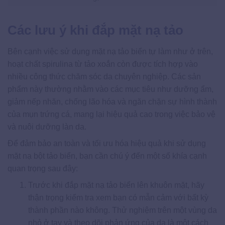
Các lưu ý khi đắp mặt nạ tảo
Bên cạnh việc sử dụng mặt nạ tảo biển tự làm như ở trên,
hoạt chất spirulina từ tảo xoắn còn được tích hợp vào
nhiều công thức chăm sóc da chuyên nghiệp. Các sản
phẩm này thường nhằm vào các mục tiêu như dưỡng ẩm,
giảm nếp nhăn, chống lão hóa và ngăn chặn sự hình thành
của mụn trứng cá, mang lại hiệu quả cao trong việc bảo vệ
và nuôi dưỡng làn da.
Để đảm bảo an toàn và tối ưu hóa hiệu quả khi sử dụng
mặt nạ bột tảo biển, bạn cần chú ý đến một số khía cạnh
quan trọng sau đây:
Trước khi đắp mặt nạ tảo biển lên khuôn mặt, hãy
thận trọng kiểm tra xem bạn có mẫn cảm với bất kỳ
thành phần nào không. Thử nghiệm trên một vùng da
nhỏ ở tay và theo dõi phản ứng của da là một cách