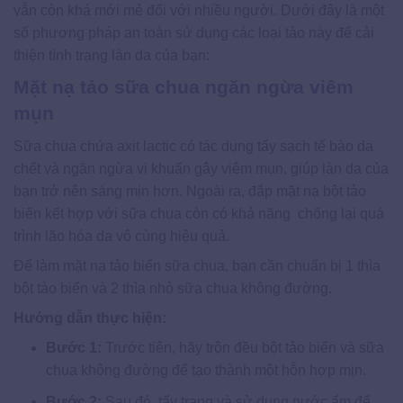
vẫn còn khá mới mẻ đối với nhiều người. Dưới đây là một
số phương pháp an toàn sử dụng các loại tảo này để cải
thiện tình trạng làn da của bạn:
Mặt nạ tảo sữa chua ngăn ngừa viêm
mụn
Sữa chua chứa axit lactic có tác dụng tẩy sạch tế bào da
chết và ngăn ngừa vi khuẩn gây viêm mụn, giúp làn da của
bạn trở nên sáng mịn hơn. Ngoài ra, đắp mặt nạ bột tảo
biển kết hợp với sữa chua còn có khả năng chống lại quá
trình lão hóa da vô cùng hiệu quả.
Để làm mặt nạ tảo biển sữa chua, bạn cần chuẩn bị 1 thìa
bột tảo biển và 2 thìa nhỏ sữa chua không đường.
Hướng dẫn thực hiện:
Bước 1:
Trước tiên, hãy trộn đều bột tảo biển và sữa
chua không đường để tạo thành một hỗn hợp mịn.
Bước 2:
Sau đó, tẩy trang và sử dụng nước ấm để