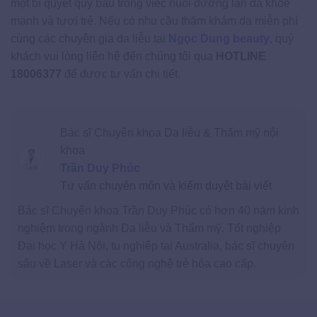
một bí quyết quý báu trong việc nuôi dưỡng làn da khỏe
mạnh và tươi trẻ. Nếu có nhu cầu thăm khám da miễn phí
cùng các chuyên gia da liễu tại
Ngọc Dung beauty
, quý
khách vui lòng liên hệ đến chúng tôi qua
HOTLINE
18006377
để được tư vấn chi tiết.
Bác sĩ Chuyên khoa Da liễu & Thẩm mỹ nội
khoa
Trần Duy Phúc
Tư vấn chuyên môn và kiểm duyệt bài viết
Bác sĩ Chuyên khoa Trần Duy Phúc có hơn 40 năm kinh
nghiệm trong ngành Da liễu và Thẩm mỹ. Tốt nghiệp
Đại học Y Hà Nội, tu nghiệp tại Australia, bác sĩ chuyên
sâu về Laser và các công nghệ trẻ hóa cao cấp.