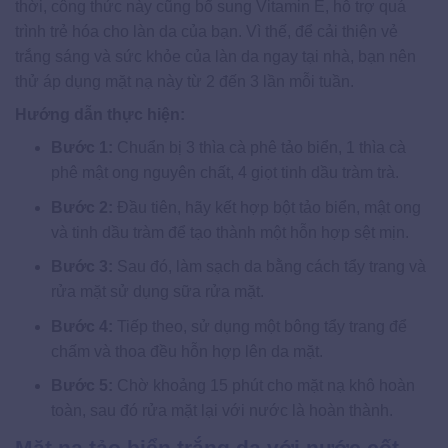
thời, công thức này cũng bổ sung Vitamin E, hỗ trợ quá
trình trẻ hóa cho làn da của bạn. Vì thế, để cải thiện vẻ
trắng sáng và sức khỏe của làn da ngay tại nhà, bạn nên
thử áp dụng mặt nạ này từ 2 đến 3 lần mỗi tuần.
Hướng dẫn thực hiện:
Bước 1:
Chuẩn bị 3 thìa cà phê tảo biển, 1 thìa cà
phê mật ong nguyên chất, 4 giọt tinh dầu tràm trà.
Bước 2:
Đầu tiên, hãy kết hợp bột tảo biển, mật ong
và tinh dầu tràm để tạo thành một hỗn hợp sệt mịn.
Bước 3:
Sau đó, làm sạch da bằng cách tẩy trang và
rửa mặt sử dụng sữa rửa mặt.
Bước 4:
Tiếp theo, sử dụng một bông tẩy trang để
chấm và thoa đều hỗn hợp lên da mặt.
Bước 5:
Chờ khoảng 15 phút cho mặt nạ khô hoàn
toàn, sau đó rửa mặt lại với nước là hoàn thành.
Mặt nạ tảo biển trắng da với nước cốt