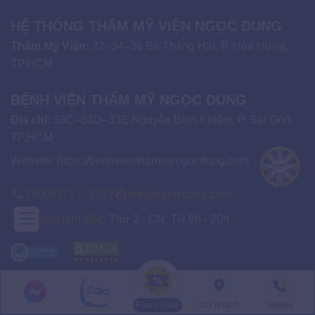
HỆ THỐNG THẨM MỸ VIỆN NGỌC DUNG
Thẩm Mỹ Viện:
32–34–36 Ba Tháng Hai, P. Hòa Hưng,
TP.HCM
BỆNH VIỆN THẨM MỸ NGỌC DUNG
Địa chỉ:
33C–33D–33E Nguyễn Bỉnh Khiêm, P. Sài Gòn,
TP.HCM
Website:
https://benhvienthammyngocdung.com
18006377 - *3232
info@ngocdung.com
Thời gian làm việc:
Thứ 2 - CN: Từ 9h - 20h
Về chúng tôi
Flash Sale
Chi nhánh
Hotline
Giới thiệu