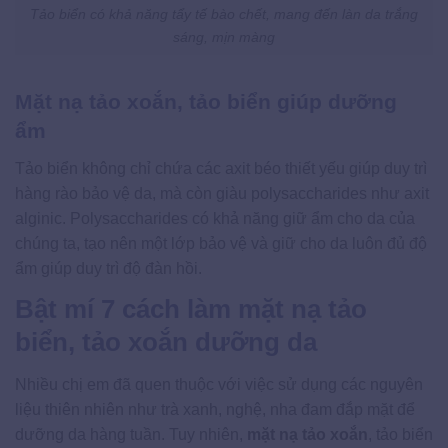
Tảo biển có khả năng tẩy tế bào chết, mang đến làn da trắng
sáng, mịn màng
Mặt nạ tảo xoắn, tảo biển giúp dưỡng
ẩm
Tảo biển không chỉ chứa các axit béo thiết yếu giúp duy trì
hàng rào bảo vệ da, mà còn giàu polysaccharides như axit
alginic. Polysaccharides có khả năng giữ ẩm cho da của
chúng ta, tạo nên một lớp bảo vệ và giữ cho da luôn đủ độ
ẩm giúp duy trì độ đàn hồi.
Bật mí 7 cách làm mặt nạ tảo
biển, tảo xoắn dưỡng da
Nhiều chị em đã quen thuộc với việc sử dụng các nguyên
liệu thiên nhiên như trà xanh, nghệ, nha đam đắp mặt để
dưỡng da hàng tuần. Tuy nhiên,
mặt nạ tảo xoắn
, tảo biển