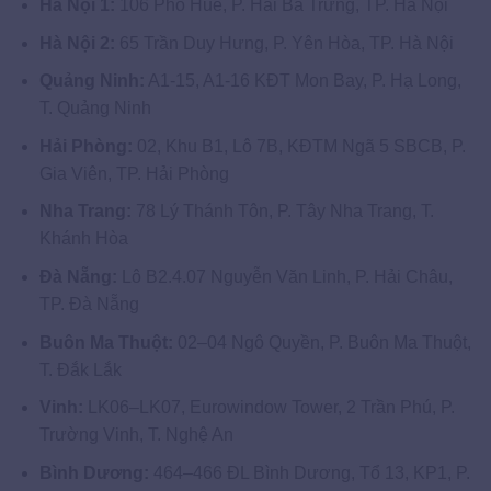
Hà Nội 1:
106 Phố Huế, P. Hai Bà Trưng, TP. Hà Nội
Hà Nội 2:
65 Trần Duy Hưng, P. Yên Hòa, TP. Hà Nội
Quảng Ninh:
A1-15, A1-16 KĐT Mon Bay, P. Hạ Long,
T. Quảng Ninh
Hải Phòng:
02, Khu B1, Lô 7B, KĐTM Ngã 5 SBCB, P.
Gia Viên, TP. Hải Phòng
Nha Trang:
78 Lý Thánh Tôn, P. Tây Nha Trang, T.
Khánh Hòa
Đà Nẵng:
Lô B2.4.07 Nguyễn Văn Linh, P. Hải Châu,
TP. Đà Nẵng
Buôn Ma Thuột:
02–04 Ngô Quyền, P. Buôn Ma Thuột,
T. Đắk Lắk
Vinh:
LK06–LK07, Eurowindow Tower, 2 Trần Phú, P.
Trường Vinh, T. Nghệ An
Bình Dương:
464–466 ĐL Bình Dương, Tổ 13, KP1, P.