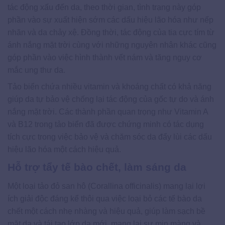
tác động xấu đến da, theo thời gian, tình trạng này góp
phần vào sự xuất hiện sớm các dấu hiệu lão hóa như nếp
nhăn và da chảy xệ. Đồng thời, tác động của tia cực tím từ
ánh nắng mặt trời cùng với những nguyên nhân khác cũng
góp phần vào việc hình thành vết nám và tăng nguy cơ
mắc ung thư da.
Tảo biển chứa nhiều vitamin và khoáng chất có khả năng
giúp da tự bảo vệ chống lại tác động của gốc tự do và ánh
nắng mặt trời. Các thành phần quan trọng như Vitamin A
và B12 trong tảo biển đã được chứng minh có tác dụng
tích cực trong việc bảo vệ và chăm sóc da đẩy lùi các dấu
hiệu lão hóa một cách hiệu quả.
Hỗ trợ tẩy tế bào chết, làm sáng da
Một loại tảo đỏ san hô (Corallina officinalis) mang lại lợi
ích giải độc đáng kể thôi qua việc loại bỏ các tế bào da
chết một cách nhẹ nhàng và hiệu quả, giúp làm sạch bề
mặt da và tái tạo lớp da mới, mang lại sự mịn màng và