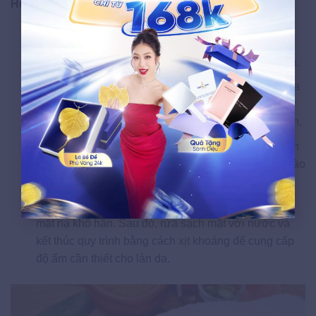
Hướng dẫn thực hiện
Bước 1:
Bạn hãy chuẩn bị 2 thìa bột tảo biển, cùng
với 2 thìa nước nha đam. Sau đó trộn đều chúng lại
với nhau để tạo thành một hỗn hợp mặt nạ sánh mịn.
Bước 2:
Trước khi đắp mặt nạ, bạn nên làm sạch da
mặt bằng cách tẩy trang và rửa với nước ấm để loại
bỏ bụi bẩn trên bề mặt da, sau đó để da khô tự nhiên.
Bước 3:
Dùng tay thoa đều hỗn hợp mặt nạ tảo biển
lên da, nhẹ nhàng massage để tinh chất thấm sâu vào
da.
Bước 4:
Để yên trong khoảng 15 phút cho đến khi
mặt nạ khô hẳn. Sau đó, rửa sạch mặt với nước và
kết thúc quy trình bằng cách xịt khoáng để cung cấp
độ ẩm cần thiết cho làn da.