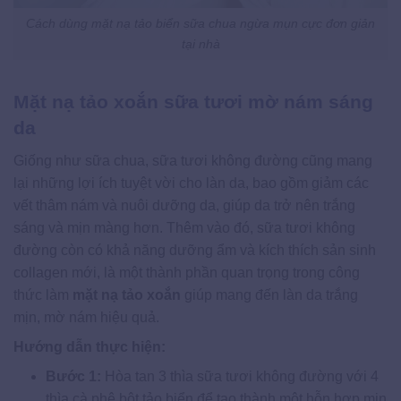
Cách dùng mặt nạ tảo biển sữa chua ngừa mụn cực đơn giản
tại nhà
Mặt nạ tảo xoắn sữa tươi mờ nám sáng
da
Giống như sữa chua, sữa tươi không đường cũng mang
lại những lợi ích tuyệt vời cho làn da, bao gồm giảm các
vết thâm nám và nuôi dưỡng da, giúp da trở nên trắng
sáng và mịn màng hơn. Thêm vào đó, sữa tươi không
đường còn có khả năng dưỡng ẩm và kích thích sản sinh
collagen mới, là một thành phần quan trọng trong công
thức làm
mặt nạ tảo xoắn
giúp mang đến làn da trắng
mịn, mờ nám hiệu quả.
Hướng dẫn thực hiện:
Bước 1:
Hòa tan 3 thìa sữa tươi không đường với 4
thìa cà phê bột tảo biển để tạo thành một hỗn hợp mịn