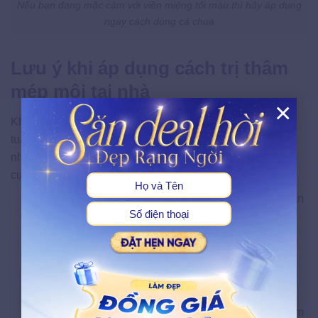
Nếu bạn đang mặc cảm với viền miệng tối màu thì hãy áp dụng
ngay cách dùng cà chua
Lưu ý khi áp dụng cách trị thâm
mép môi tại nhà
×
Khi áp dụng các phương pháp tự nhiên tại nhà, đảm bảo
X
tuân thủ đúng quy trình là rất quan trọng. Dưới đây là
những lưu ý cần nhớ để đạt hiệu quả, tránh tác động tiêu
cực:
Áp dụng đắp mặt nạ đúng tần suất: Thực hiện 2-3 lần
mỗi tuần là đủ. Tuy nhiên, không nên lạm dụng quá
mức, vì việc áp dụng quá nhiều lần có thể gây kích
ứng, tác động xấu lên biểu bì.
Tránh bôi kem hoặc đắp mặt nạ lên vùng da có vết
thương hở: Khi có vết trầy xước hoặc mụn nhọt,
không nên áp dụng liệu pháp này. Điều đó có thể làm