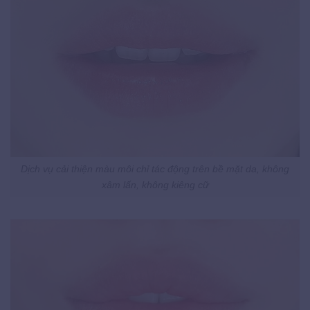
Dịch vụ cải thiện màu môi chỉ tác động trên bề mặt da, không
xâm lấn, không kiêng cữ