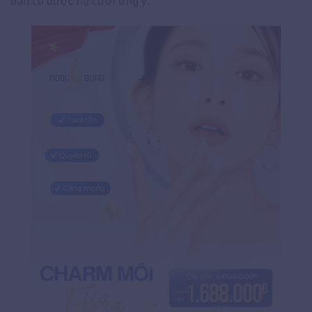
bạn có được nụ cười ưng ý.