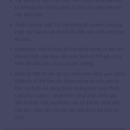
Tác động cơ học: Việc cắn, liếm hay chà xát liên tục
có thể gây tổn thương biểu bì, làm cho vùng mép trở
nên sẫm màu.
Thiếu dưỡng chất: Cơ thể không đủ vitamin, khoáng
chất, đặc biệt là sắt có thể dẫn đến việc viền miệng bị
tối màu.
Hormones: Một số thay đổi nội tiết tố trong cơ thể như
thai kỳ hoặc giai đoạn tiền mãn kinh có thể gây ra sự
biến đổi màu sắc của da quanh miệng.
Bệnh lý: Một số vấn đề sức khỏe như bệnh gan, bệnh
Addison có thể làm cho khóe miệng trở nên sạm đi.
Bên cạnh đó, sử dụng thuốc kháng sinh hoặc thuốc
cảm chứa aspirin, tetracyclin cũng là tác nhân gây
ảnh hưởng. Các loại thuốc này có thể tác động đến
cấu trúc, màu sắc của da, gây mất thẩm mỹ cho nụ
cười.