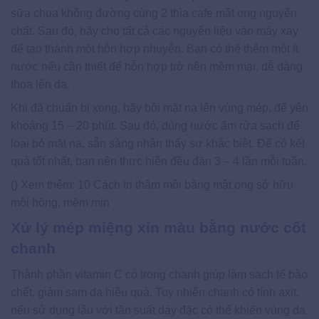
sữa chua không đường cùng 2 thìa cafe mật ong nguyên
chất. Sau đó, hãy cho tất cả các nguyên liệu vào máy xay
để tạo thành một hỗn hợp nhuyễn. Bạn có thể thêm một ít
nước nếu cần thiết để hỗn hợp trở nên mềm mại, dễ dàng
thoa lên da.
Khi đã chuẩn bị xong, hãy bôi mặt nạ lên vùng mép, để yên
khoảng 15 – 20 phút. Sau đó, dùng nước ấm rửa sạch để
loại bỏ mặt nạ, sẵn sàng nhận thấy sự khác biệt. Để có kết
quả tốt nhất, bạn nên thực hiện đều đặn 3 – 4 lần mỗi tuần.
() Xem thêm: 10 Cách trị thâm môi bằng mật ong sở hữu
môi hồng, mềm mịn
Xử lý mép miệng xỉn màu bằng nước cốt
chanh
Thành phần vitamin C có trong chanh giúp làm sạch tế bào
chết, giảm sạm da hiệu quả. Tuy nhiên chanh có tính axit,
nếu sử dụng lâu với tần suất dày đặc có thể khiến vùng da