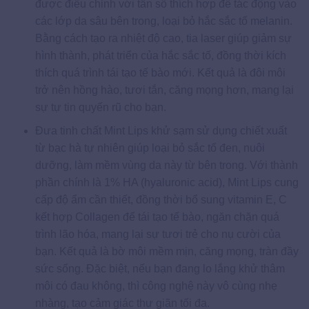
được điều chỉnh với tần số thích hợp để tác động vào
các lớp da sâu bên trong, loại bỏ hắc sắc tố melanin.
Bằng cách tạo ra nhiệt độ cao, tia laser giúp giảm sự
hình thành, phát triển của hắc sắc tố, đồng thời kích
thích quá trình tái tạo tế bào mới. Kết quả là đôi môi
trở nên hồng hào, tươi tắn, căng mọng hơn, mang lại
sự tự tin quyến rũ cho bạn.
Đưa tinh chất Mint Lips khử sạm sử dụng chiết xuất
từ bạc hà tự nhiên giúp loại bỏ sắc tố đen, nuôi
dưỡng, làm mềm vùng da này từ bên trong. Với thành
phần chính là 1% HA (hyaluronic acid), Mint Lips cung
cấp độ ẩm cần thiết, đồng thời bổ sung vitamin E, C
kết hợp Collagen để tái tạo tế bào, ngăn chặn quá
trình lão hóa, mang lại sự tươi trẻ cho nụ cười của
bạn. Kết quả là bờ môi mềm mịn, căng mọng, tràn đầy
sức sống. Đặc biệt, nếu bạn đang lo lắng khử thâm
môi có đau không, thì công nghệ này vô cùng nhẹ
nhàng, tạo cảm giác thư giãn tối đa.