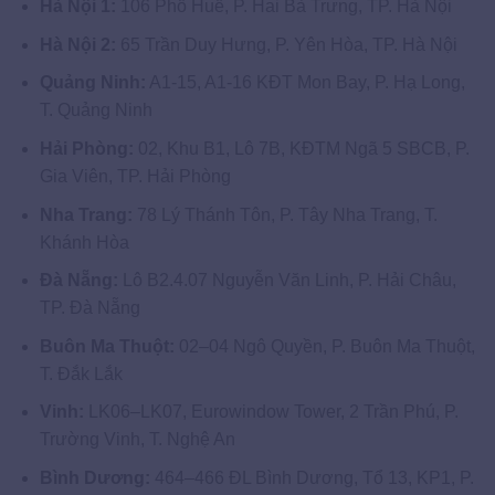
Hà Nội 1:
106 Phố Huế, P. Hai Bà Trưng, TP. Hà Nội
Hà Nội 2:
65 Trần Duy Hưng, P. Yên Hòa, TP. Hà Nội
Quảng Ninh:
A1-15, A1-16 KĐT Mon Bay, P. Hạ Long,
T. Quảng Ninh
Hải Phòng:
02, Khu B1, Lô 7B, KĐTM Ngã 5 SBCB, P.
Gia Viên, TP. Hải Phòng
Nha Trang:
78 Lý Thánh Tôn, P. Tây Nha Trang, T.
Khánh Hòa
Đà Nẵng:
Lô B2.4.07 Nguyễn Văn Linh, P. Hải Châu,
TP. Đà Nẵng
Buôn Ma Thuột:
02–04 Ngô Quyền, P. Buôn Ma Thuột,
T. Đắk Lắk
Vinh:
LK06–LK07, Eurowindow Tower, 2 Trần Phú, P.
Trường Vinh, T. Nghệ An
Bình Dương:
464–466 ĐL Bình Dương, Tổ 13, KP1, P.