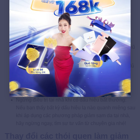
tăng nguy cơ nhiễm trùng, gây tổn thương nghiêm
trọng.
Chú ý chống nắng, bảo vệ da: Trước khi ra ngoài,
luôn chú ý chống nắng, che chắn kỹ càng. Sử dụng
kem chống nắng có chỉ số bảo vệ cao, đảm bảo che
chắn vùng da xung quanh miệng bằng khẩu trang, mũ
nón.
Uống đủ nước, dinh dưỡng cân đối: Đảm bảo nạp đủ
1,5 lít nước mỗi ngày, xây dựng chế độ dinh dưỡng
hợp lý. Điều này giúp tăng cường quá trình đào thải
hắc tố, hỗ trợ làn da khỏe mạnh từ bên trong.
Ngừng điều trị tại nhà khi có dấu hiệu bất thường:
Nếu bạn thấy bất kỳ dấu hiệu lạ nào quanh miệng sau
khi áp dụng các phương pháp giảm sạm da tại nhà,
hãy ngừng ngay, tìm sự tư vấn từ chuyên gia nhé!
Thay đổi các thói quen làm giảm