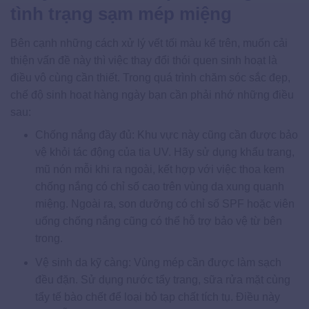
tình trạng sạm mép miệng
Bên cạnh những cách xử lý vết tối màu kể trên, muốn cải
thiện vấn đề này thì việc thay đổi thói quen sinh hoạt là
điều vô cùng cần thiết. Trong quá trình chăm sóc sắc đẹp,
chế độ sinh hoạt hàng ngày bạn cần phải nhớ những điều
sau:
Chống nắng đầy đủ: Khu vực này cũng cần được bảo
vệ khỏi tác động của tia UV. Hãy sử dụng khẩu trang,
mũ nón mỗi khi ra ngoài, kết hợp với việc thoa kem
chống nắng có chỉ số cao trên vùng da xung quanh
miệng. Ngoài ra, son dưỡng có chỉ số SPF hoặc viên
uống chống nắng cũng có thể hỗ trợ bảo vệ từ bên
trong.
Vệ sinh da kỹ càng: Vùng mép cần được làm sạch
đều đặn. Sử dụng nước tẩy trang, sữa rửa mặt cùng
tẩy tế bào chết để loại bỏ tạp chất tích tụ. Điều này