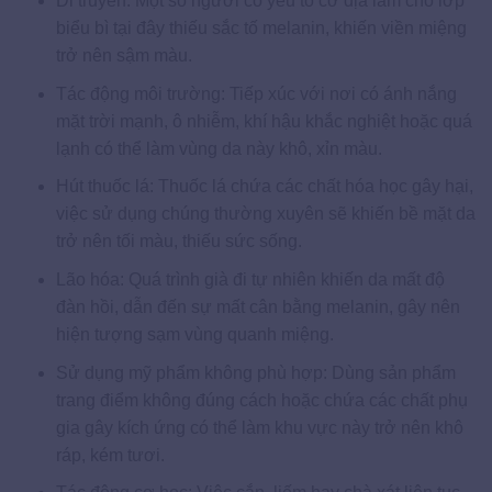
Di truyền: Một số người có yếu tố cơ địa làm cho lớp
biểu bì tại đây thiếu sắc tố melanin, khiến viền miệng
trở nên sậm màu.
Tác động môi trường: Tiếp xúc với nơi có ánh nắng
mặt trời mạnh, ô nhiễm, khí hậu khắc nghiệt hoặc quá
lạnh có thể làm vùng da này khô, xỉn màu.
Hút thuốc lá: Thuốc lá chứa các chất hóa học gây hại,
việc sử dụng chúng thường xuyên sẽ khiến bề mặt da
trở nên tối màu, thiếu sức sống.
Lão hóa: Quá trình già đi tự nhiên khiến da mất độ
đàn hồi, dẫn đến sự mất cân bằng melanin, gây nên
hiện tượng sạm vùng quanh miệng.
Sử dụng mỹ phẩm không phù hợp: Dùng sản phẩm
trang điểm không đúng cách hoặc chứa các chất phụ
gia gây kích ứng có thể làm khu vực này trở nên khô
ráp, kém tươi.