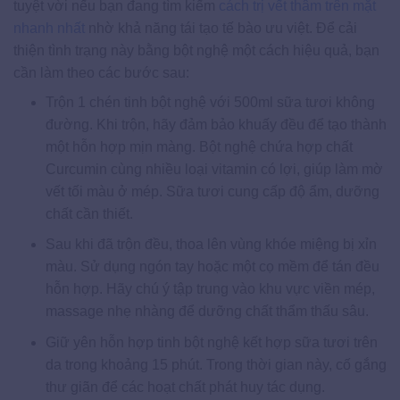
tuyệt vời nếu bạn đang tìm kiếm
cách trị vết thâm trên mặt
nhanh nhất
nhờ khả năng tái tạo tế bào ưu việt. Để cải
thiện tình trạng này bằng bột nghệ một cách hiệu quả, bạn
cần làm theo các bước sau:
Trộn 1 chén tinh bột nghệ với 500ml sữa tươi không
đường. Khi trộn, hãy đảm bảo khuấy đều để tạo thành
một hỗn hợp mịn màng. Bột nghệ chứa hợp chất
Curcumin cùng nhiều loại vitamin có lợi, giúp làm mờ
vết tối màu ở mép. Sữa tươi cung cấp độ ẩm, dưỡng
chất cần thiết.
Sau khi đã trộn đều, thoa lên vùng khóe miệng bị xỉn
màu. Sử dụng ngón tay hoặc một cọ mềm để tán đều
hỗn hợp. Hãy chú ý tập trung vào khu vực viền mép,
massage nhẹ nhàng để dưỡng chất thẩm thấu sâu.
Giữ yên hỗn hợp tinh bột nghệ kết hợp sữa tươi trên
da trong khoảng 15 phút. Trong thời gian này, cố gắng
thư giãn để các hoạt chất phát huy tác dụng.