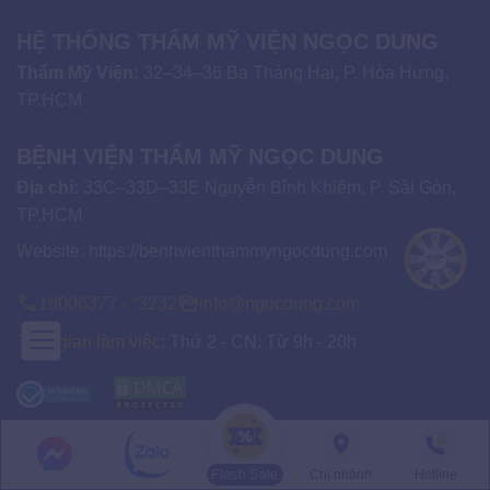
HỆ THỐNG THẨM MỸ VIỆN NGỌC DUNG
Thẩm Mỹ Viện:
32–34–36 Ba Tháng Hai, P. Hòa Hưng,
TP.HCM
BỆNH VIỆN THẨM MỸ NGỌC DUNG
Địa chỉ:
33C–33D–33E Nguyễn Bỉnh Khiêm, P. Sài Gòn,
TP.HCM
Website:
https://benhvienthammyngocdung.com
18006377 - *3232
info@ngocdung.com
Thời gian làm việc:
Thứ 2 - CN: Từ 9h - 20h
Về chúng tôi
Flash Sale
Chi nhánh
Hotline
Giới thiệu