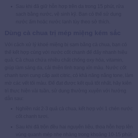
Sau khi đã giữ hỗn hợp trên da trong 15 phút, rửa
sạch bằng nước, vệ sinh kỹ. Bạn có thể sử dụng
nước ấm hoặc nước lạnh tùy theo sở thích.
Dùng cà chua trị mép miệng kém sắc
Với cách xử lý khoé miệng bị sạm bằng cà chua, bạn có
thể kết hợp cùng với nước cốt chanh để đẩy nhanh hiệu
quả. Cà chua chứa nhiều chất chống oxy hóa, vitamin,
giúp làm sáng da, cải thiện tình trạng xỉn màu. Nước cốt
chanh tươi cung cấp axit citric, có khả năng nâng tone, làm
mờ các vết tối màu. Để đạt được kết quả tốt nhất, hãy kiên
trì thực hiện vài tuần, sử dụng thường xuyên với hướng
dẫn sau:
Nghiền nát 2-3 quả cà chua, kết hợp với 1 chén nước
cốt chanh tươi.
Sau khi đã trộn đều hai nguyên liệu, thoa hỗn hợp lên
vùng quanh mép nhẹ nhàng trong khoảng 10-15 phút.