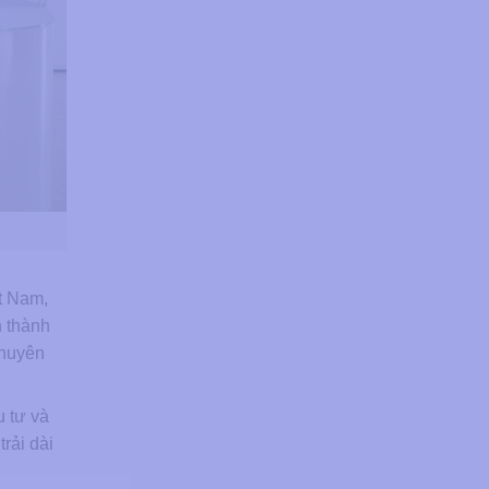
t Nam,
h thành
chuyên
u tư và
rải dài