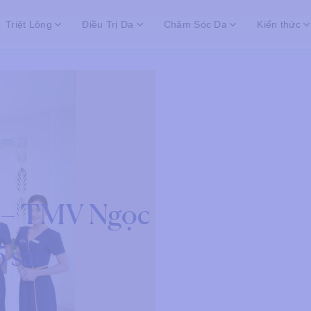
Triệt Lông
Điều Trị Da
Chăm Sóc Da
Kiến thức
1 – TMV Ngọc
5 sao