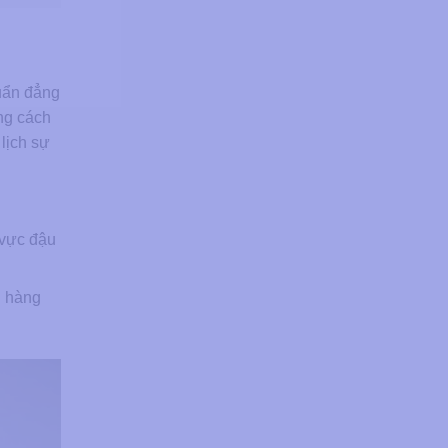
ẩn đẳng
ng cách
 lịch sự
ực đậu
h hàng