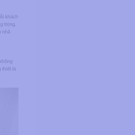
×
mỗi khách
g trọng.
u nhã
y không
thiết bị