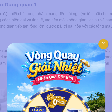
̣c Dung quận 1
c đặc biệt chú trọng, nhằm mang đến trải nghiệm tốt nhất cho 
 cách hiện đại và tinh tế, tạo nên một không gian lịch sự và san
 gian tiếp tân rộng lớn, được bài trí hài hòa với các tông mà
X
ừ các thương hiệu uy tín độc quyền hàng đầu Hoa kỳ. Điều nà
trị mà còn đảm bảo sự an toàn tối đa cho khách hàng. Các trang 
cam kết về chất lượng của
Thẩm mỹ viện quận 1 Ngọc Dung.