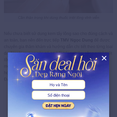
Cần thận trọng khi dùng thuốc triệt lông vĩnh viễn
Nếu chưa biết sử dụng kem tẩy lông sao cho đúng cách và
an toàn, bạn nên đến trực tiếp
TMV Ngọc Dung
để được
chuyên gia thăm khám và hướng dẫn chi tiết theo từng loại
da. Ngoài ra, bạn còn có cơ hội trải nghiệm công nghệ triệt
×
lông
New E-light
giúp tác động sâu vào nang lông, giảm
X
mọc lại lâu dài và mang đến làn da mịn màng, sáng khỏe
hơn so với các phương pháp tạm thời.
ĐẶT HẸN THĂM KHÁM NGAY NHÉ!