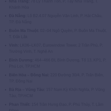
Nha Trang:
78 Lý Thánh Tôn, P. Tây Nha Trang, T.
Khánh Hòa
Đà Nẵng:
Lô B2.4.07 Nguyễn Văn Linh, P. Hải Châu,
TP. Đà Nẵng
Buôn Ma Thuột:
02–04 Ngô Quyền, P. Buôn Ma Thuột,
T. Đắk Lắk
Vinh:
LK06–LK07, Eurowindow Tower, 2 Trần Phú, P.
Trường Vinh, T. Nghệ An
Bình Dương:
464–466 ĐL Bình Dương, Tổ 13, KP1, P.
Phú Lợi, TP.HCM
Biên Hòa – Đồng Nai:
220 Đường 30/4, P. Trấn Biên,
TP. Đồng Nai
Bà Rịa – Vũng Tàu:
157 Nam Kỳ Khởi Nghĩa, P. Vũng
Tàu, TP.HCM
Phan Thiết:
154 Trần Hưng Đạo, P. Phú Thủy, T. Lâm
Đồng