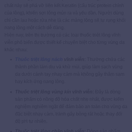
chất này sẽ phá vỡ liên kết Keratin (cấu trúc protein chính
của lông), khiến sợi lông mủn ra và yếu dần. Người dùng
chỉ cần lau hoặc rửa nhẹ là các mảng lông sẽ tự rụng khỏi
nang lông một cách dễ dàng.
Hiện nay, trên thị trường có các loại thuốc triệt lông vĩnh
viễn phổ biến được thiết kế chuyên biệt cho từng vùng da
khác nhau:
Thuốc triệt lông nách
vĩnh viễn
:
Thường chứa các
thành phần làm dịu và khử mùi, giúp làm sạch vùng
da dưới cánh tay nhạy cảm mà không gây thâm sạm
hay kích ứng nang lông.
Thuốc triệt lông vùng kín vĩnh viễn
:
Đây là dòng
sản phẩm có nồng độ hóa chất nhẹ nhất, được kiểm
nghiệm nghiêm ngặt để đảm bảo an toàn cho vùng da
đặc biệt nhạy cảm, tránh gây bỏng rát hoặc thay đổi
độ pH tự nhiên.
Thuốc triệt lông chân vĩnh viễn
:
Dòng sản phẩm