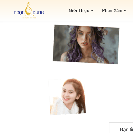
Bỏ
Giới Thiệu
Phun Xăm
qua
nội
dung