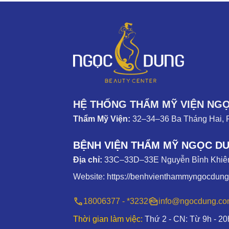
HỆ THỐNG THẨM MỸ VIỆN NG
Thẩm Mỹ Viện:
32–34–36 Ba Tháng Hai, 
BỆNH VIỆN THẨM MỸ NGỌC D
Địa chỉ:
33C–33D–33E Nguyễn Bỉnh Khiêm
Website:
https://benhvienthammyngocdun
18006377 - *3232
info@ngocdung.c
Thời gian làm việc:
Thứ 2 - CN: Từ 9h - 20