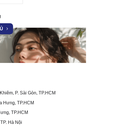
g
HỦ
hiêm, P. Sài Gòn, TP.HCM
òa Hưng, TP.HCM
 Hưng, TP.HCM
 TP. Hà Nội