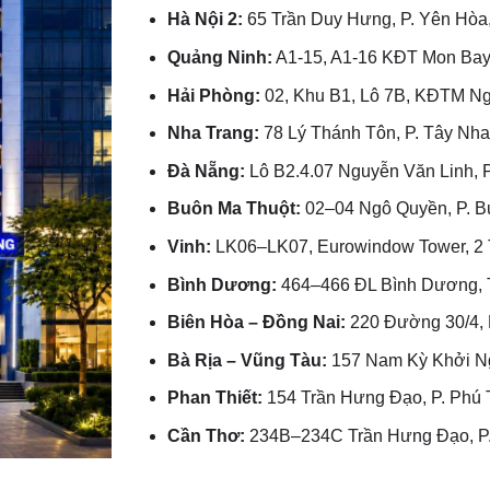
Hà Nội 2:
65 Trần Duy Hưng, P. Yên Hòa,
Quảng Ninh:
A1-15, A1-16 KĐT Mon Bay,
Hải Phòng:
02, Khu B1, Lô 7B, KĐTM Ngã
Nha Trang:
78 Lý Thánh Tôn, P. Tây Nha
Đà Nẵng:
Lô B2.4.07 Nguyễn Văn Linh, P
Buôn Ma Thuột:
02–04 Ngô Quyền, P. Bu
Vinh:
LK06–LK07, Eurowindow Tower, 2 T
Bình Dương:
464–466 ĐL Bình Dương, T
Biên Hòa – Đồng Nai:
220 Đường 30/4, P
Bà Rịa – Vũng Tàu:
157 Nam Kỳ Khởi Ng
Phan Thiết:
154 Trần Hưng Đạo, P. Phú 
Cần Thơ:
234B–234C Trần Hưng Đạo, P.