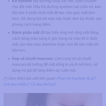
Kẻ eyeliner
tạo đường cong sắc nét, uyển chuyển
cho đôi mắt. Hãy Kẻ đường eyeliner sát chân mi, kéo
dài nhẹ ở phần đuôi mắt để tạo cảm giác mắt tròn
hơn. Sử dụng bút kẻ màu nâu hoặc đen tùy thuộc vào
phong cách trang điểm
Đánh phấn mắt
để tạo hiệu ứng mở rộng mắt bằng
cách dùng màu sáng ở góc trong và màu tối ở đuôi
mắt, tán nhẹ màu shimmer hoặc nhũ để làm mắt nổi
bật hơn.
Kẹp và chuốt mascara:
Làm cong mi và chuốt
mascara kỹ lưỡng để mắt trông to và rõ nét hơn, sử
dụng mi giả để tăng thêm sự cuốn hút.
(*) Xem thêm bài viết liên quan:
Phun mí Eyeliner là gì?
Giá bao nhiêu? Có đau không?