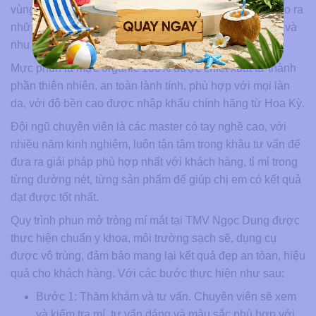
vùng mí mắt. Điểm đặc biệt của phương pháp này là tạo ra
những đường nét thanh mảnh, hài hòa với gương mặt và
nhu cầu, phong cách cá nhân của mỗi khách hàng.
Mực phun là mực organic 100% được chiết xuất từ thành
phần thiên nhiên, an toàn lành tính, phù hợp với mọi làn
da, với độ bền cao được nhập khẩu chính hãng từ Hoa Kỳ.
Đội ngũ chuyên viên là các master có tay nghề cao, với
nhiều năm kinh nghiệm, luôn tận tâm trong khâu tư vấn để
đưa ra giải pháp phù hợp nhất với khách hàng, tỉ mỉ trong
từng đường nét, từng sản phẩm để giúp chị em có kết quả
đạt được tốt nhất.
Quy trình phun mở tròng mí mắt tại TMV Ngọc Dung được
thực hiện chuẩn y khoa, môi trường sạch sẽ, dụng cụ
được vô trùng, đảm bảo mang lại kết quả đẹp an tòan, hiệu
quả cho khách hàng. Với các bước thực hiện như sau:
Bước 1: Thăm khám và tư vấn. Chuyên viên sẽ xem
và kiểm tra mí, tư vấn dáng và màu sắc phù hợp với