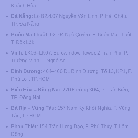
Khánh Hòa
Đà Nẵng:
Lô B2.4.07 Nguyễn Văn Linh, P. Hải Châu,
TP. Đà Nẵng
Buôn Ma Thuột:
02–04 Ngô Quyền, P. Buôn Ma Thuột,
T. Đắk Lắk
Vinh:
LK06–LK07, Eurowindow Tower, 2 Trần Phú, P.
Trường Vinh, T. Nghệ An
Bình Dương:
464–466 ĐL Bình Dương, Tổ 13, KP1, P.
Phú Lợi, TP.HCM
Biên Hòa – Đồng Nai:
220 Đường 30/4, P. Trấn Biên,
TP. Đồng Nai
Bà Rịa – Vũng Tàu:
157 Nam Kỳ Khởi Nghĩa, P. Vũng
Tàu, TP.HCM
Phan Thiết:
154 Trần Hưng Đạo, P. Phú Thủy, T. Lâm
Đồng