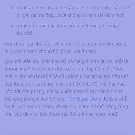
Tránh ăn thực phẩm dễ gây sẹo, dị ứng (như hải sản,
thịt gà, rau muống…) và không dùng chất kích thích.
Tránh sử dụng mỹ phẩm vùng mắt trong thời gian
phục hồi.
Đảm bảo tuân thủ các lưu ý trên để kết quả làm đẹp vùng
mí được nhanh chóng hồi phục, chuẩn đẹp.
Qua bài viết này chắc bạn đã có thể giải đáp được,
mắt lá
khoai là g
ì
? Và có thêm thông tin làm đẹp đôi mắt. “Đôi
mắt là của sổ tâm hồn” là đặc điểm quan trọng tạo nên nét
đẹp tổng thể của khuôn mặt, sở hữu một đôi mắt hài hòa
cân đối với gương mặt sẽ khiến bạn trông cuốn hút hơn.
Đừng ngần ngại liên hệ cho
TMV Ngọc Dung
để được hỗ
trợ tư vấn nhanh chóng về dịch vụ phun mí mở tròng cũng
như các dịch vụ làm đẹp khác để tự tin hơn bạn nhé!