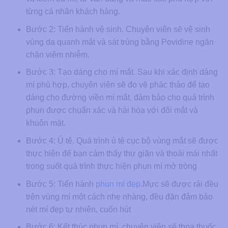
từng cá nhân khách hàng.
Bước 2: Tiến hành vệ sinh. Chuyên viên sẽ vệ sinh
vùng da quanh mắt và sát trùng bằng Povidine ngăn
chặn viêm nhiễm.
Bước 3: Tạo dáng cho mí mắt. Sau khi xác định dáng
mí phù hợp, chuyên viên sẽ đo vẽ phác thảo để tạo
dáng cho đường viền mí mắt, đảm bảo cho quá trình
phun được chuẩn xác và hài hòa với đôi mắt và
khuôn mặt.
Bước 4: Ủ tê. Quá trình ủ tê cục bộ vùng mắt sẽ được
thực hiện để bạn cảm thấy thư giãn và thoải mái nhất
trong suốt quá trình thực hiện phun mí mở tròng
Bước 5: Tiến hành
phun mí đẹp
.Mực sẽ được rải đều
trên vùng mí một cách nhẹ nhàng, đều đặn đảm bảo
nét mí đẹp tự nhiên, cuốn hút
Bước 6: Kết thúc phun mí, chuyên viên sẽ thoa thuốc