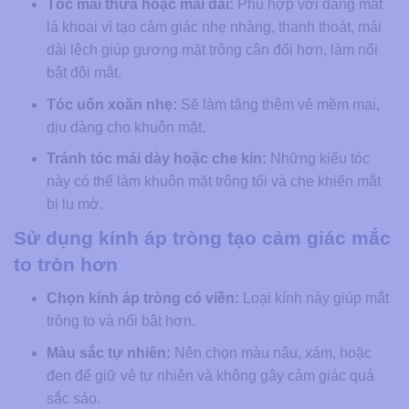
Tóc mái thưa hoặc mái dài:
Phù hợp với dáng mắt
lá khoai vì tạo cảm giác nhẹ nhàng, thanh thoát, mái
dài lệch giúp gương mặt trông cân đối hơn, làm nổi
bật đôi mắt.
Tóc uốn xoăn nhẹ:
Sẽ làm tăng thêm vẻ mềm mại,
dịu dàng cho khuôn mặt.
Tránh tóc mái dày hoặc che kín:
Những kiểu tóc
này có thể làm khuôn mặt trông tối và che khiến mắt
bị lu mờ.
Sử dụng kính áp tròng tạo cảm giác mắc
to tròn hơn
Chọn kính áp tròng có viền:
Loại kính này giúp mắt
trông to và nổi bật hơn.
Màu sắc tự nhiên:
Nên chọn màu nâu, xám, hoặc
đen để giữ vẻ tự nhiên và không gây cảm giác quá
sắc sảo.