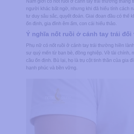
Nam giới có nốt ruồi ở cánh tay trái thường thẳng t
người khác bất ngờ, nhưng khi đã hiểu tính cách n
tư duy sâu sắc, quyết đoán. Giai đoạn đầu có thể 
ổn định, gia đình êm ấm, con cái hiếu thảo.
Ý nghĩa nốt ruồi ở cánh tay trái đối
Phụ nữ có nốt ruồi ở cánh tay trái thường hiền là
sự quý mến từ bạn bè, đồng nghiệp. Về tài chính,
cầu ổn định. Bù lại, họ là trụ cột tinh thần của g
hạnh phúc và bền vững.