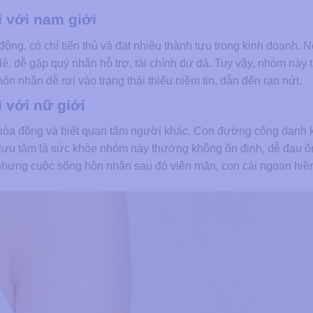
i với nam giới
ộng, có chí tiến thủ và đạt nhiều thành tựu trong kinh doanh. N
 lẻ, dễ gặp quý nhân hỗ trợ, tài chính dư dả. Tuy vậy, nhóm này
ôn nhân dễ rơi vào trạng thái thiếu niềm tin, dẫn đến rạn nứt.
i với nữ giới
, hòa đồng và biết quan tâm người khác. Con đường công danh 
n lưu tâm là sức khỏe nhóm này thường không ổn định, dễ đau ố
nhưng cuộc sống hôn nhân sau đó viên mãn, con cái ngoan hiề