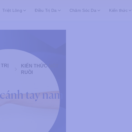
Triệt Lông
Điều Trị Da
Chăm Sóc Da
Kiến thức
 TRỊ
KIẾN THỨC NỐT
RUỒI
 cánh tay nam