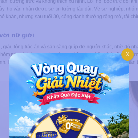
hắn, cương trực và không thích xu nịnh. Lời nói bộc trực đôi khi
ày, họ vẫn nhận được sự tin tưởng lâu dài. Về sự nghiệp, nhó
khó khăn, nhưng sau tuổi 30, công danh thường rộng mở, tài ch
 với nữ giới
nh, giàu lòng trắc ẩn và sẵn sàng giúp đỡ người khác, nhờ đó n
 nhóm này khó đạt sự giàu có vượt bậc, thu nhập chủ yếu đáp ứ
X
ia đình, luôn đặt chồng con lên hàng đầu, nên cuộc sống hôn nhân