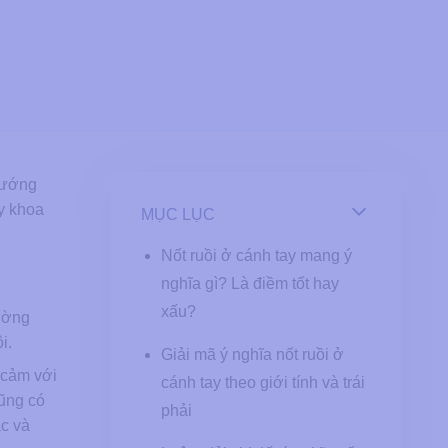
 tướng
 y khoa
MỤC LỤC
Nốt ruồi ở cánh tay mang ý
nghĩa gì? Là điềm tốt hay
xấu?
đường
i.
Giải mã ý nghĩa nốt ruồi ở
 cảm với
cánh tay theo giới tính và trái
cũng có
phải
ắc và