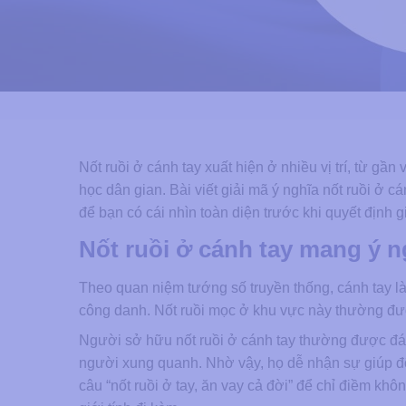
Nốt ruồi ở cánh tay xuất hiện ở nhiều vị trí, từ gần
học dân gian. Bài viết giải mã ý nghĩa nốt ruồi ở cá
để bạn có cái nhìn toàn diện trước khi quyết định gi
Nốt ruồi ở cánh tay mang ý n
Theo quan niệm tướng số truyền thống, cánh tay l
công danh. Nốt ruồi mọc ở khu vực này thường được
Người sở hữu nốt ruồi ở cánh tay thường được đánh
người xung quanh. Nhờ vậy, họ dễ nhận sự giúp đỡ
câu “nốt ruồi ở tay, ăn vay cả đời” để chỉ điềm khô