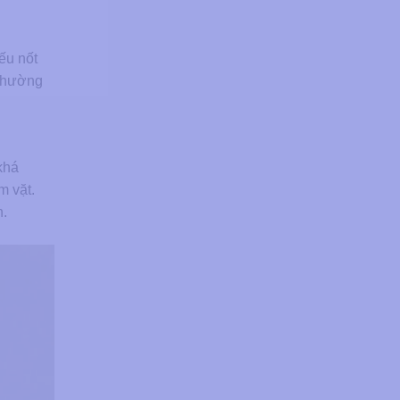
ếu nốt
 thường
khá
m vặt.
n.