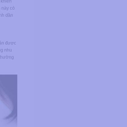
 khiến
m này có
ính dần
hận được
ng nhu
 thường