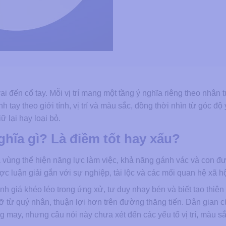
 vai đến cổ tay. Mỗi vị trí mang một tầng ý nghĩa riêng theo nhân
nh tay theo giới tính, vị trí và màu sắc, đồng thời nhìn từ góc độ
ữ lại hay loại bỏ.
ghĩa gì? Là điềm tốt hay xấu?
à vùng thể hiện năng lực làm việc, khả năng gánh vác và con 
 luận giải gắn với sự nghiệp, tài lộc và các mối quan hệ xã hộ
 giá khéo léo trong ứng xử, tư duy nhạy bén và biết tạo thiện
 từ quý nhân, thuận lợi hơn trên đường thăng tiến. Dân gian 
ng may, nhưng câu nói này chưa xét đến các yếu tố vị trí, màu s