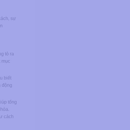
cách, sự
on
g tỏ ra
t mục
u biết
h động
giúp tổng
 hòa.
hư cách