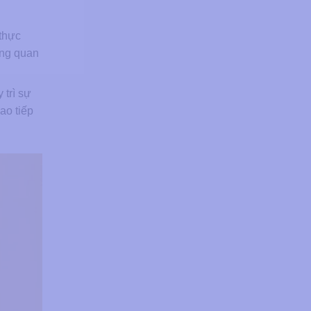
thực
ăng quan
 trì sự
ao tiếp