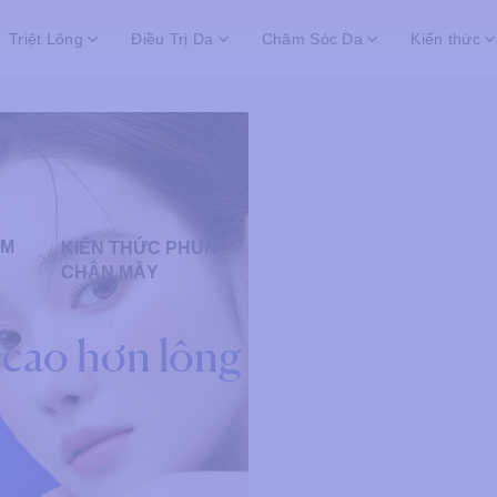
Triệt Lông
Điều Trị Da
Chăm Sóc Da
Kiến thức
ĂM
KIẾN THỨC PHUN
CHÂN MÀY
i cao hơn lông