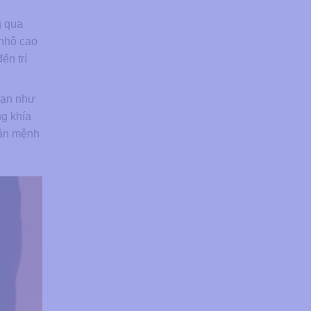
g qua
 nhô cao
ến trí
hạn như
ng khía
vận mệnh