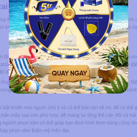
tai cao hơn lông mày
g thể tách rời bốn khía cạnh quan trọng trong cuộc sống: tính 
ên kết mật thiết, ảnh hưởng trực tiếp đến quan hệ cá nhân và c
 định là mang tinh thần lạc quan và tư duy nhạy bén. Họ thườn
 phá cái mới và không ngại thử thách. Đặc biệt, họ cũng hay đặ
để đạt được mục tiêu đó.
công có thể khiến họ bị xem là “cứng đầu” hoặc ít lắng nghe. Nế
i xung quanh, những cá nhân này sẽ biến ưu thế của mình thàn
i bật khiến mọi người chú ý và có thể bàn tán về nó, để có thể 
 chân mày sao cho phù hợp, để mang lại tổng thể cân đối và hài
g ngành phun xăm có thể giúp bạn định hình form dáng cũng n
háp phun xăm thẩm mỹ hiện đại.