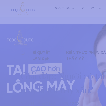
Bỏ
Giới Thiệu
Phun Xăm
qua
nội
dung
BÍ QUYẾT
KIẾN THỨC PHUN X
LÀM ĐẸP
THẨM MỸ
Giải đáp: Người có ta
mày là tốt hay xấu?
Ngày 11 tháng 04 năm 2026, 12:08