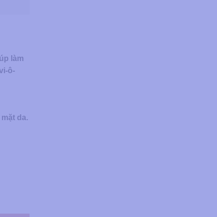
iúp làm
vi-ô-
 mặt da.