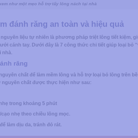
xem như một mẹo hỗ trợ tẩy lông nách tại nhà
m đánh răng​ an toàn và hiệu quả
guyên liệu tự nhiên là phương pháp triệt lông tiết kiệm, g
ới cánh tay. Dưới đây là 7 công thức chi tiết giúp loại bỏ “
i nhà.
đánh răng
guyên chất để làm mềm lông và hỗ trợ loại bỏ lông trên bề
g
​ nguyên chất được thực hiện như sau:
nhẹ trong khoảng 5 phút
u/cạo nhẹ theo chiều lông mọc.
 làm dịu da, tránh đỏ rát.