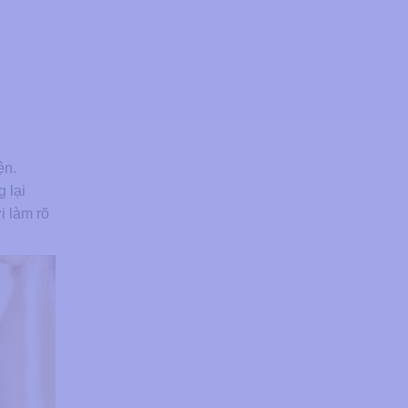
ện.
 lại
i làm rõ