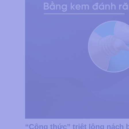
“Công thức” triệt lông nách