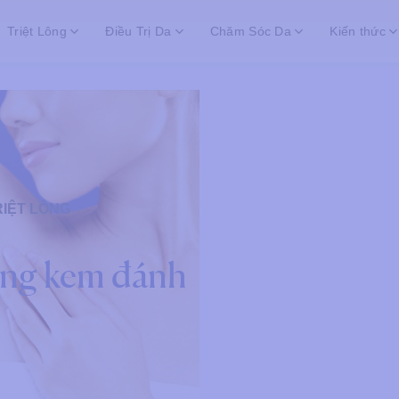
Triệt Lông
Điều Trị Da
Chăm Sóc Da
Kiến thức
RIỆT LÔNG
ằng kem đánh