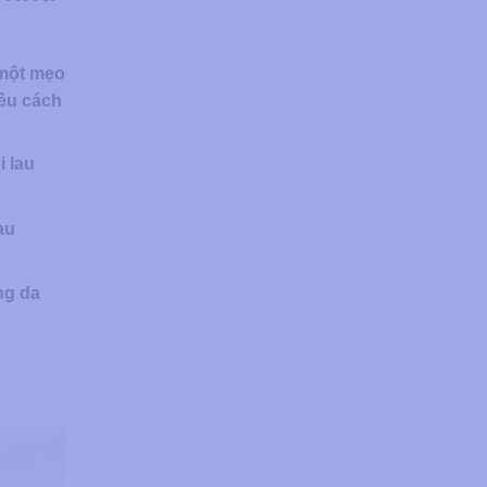
 một mẹo
iều cách
i lau
au
ng da