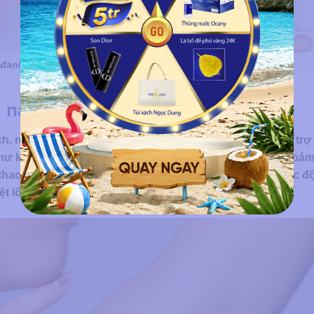
ánh răng là một công thức triệt lông theo dân gian
g nách được không?
h, nhưng cần hiểu rằng giải pháp này chỉ mang tính hỗ trợ
hư kẽm, flo có thể làm sợi lông mềm hơn hoặc giảm độ bám
 thao tác chà/xoa. Tuy nhiên, các hoạt chất này không tác 
t lông tận gốc.