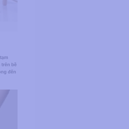
 tạm
 trên bề
động đến