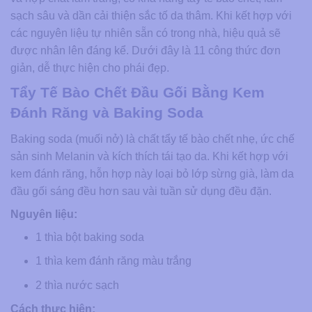
sạch sâu và dần cải thiện sắc tố da thâm. Khi kết hợp với
các nguyên liệu tự nhiên sẵn có trong nhà, hiệu quả sẽ
được nhân lên đáng kể. Dưới đây là 11 công thức đơn
giản, dễ thực hiện cho phái đẹp.
Tẩy Tế Bào Chết Đầu Gối Bằng Kem
Đánh Răng và Baking Soda
Baking soda (muối nở) là chất tẩy tế bào chết nhẹ, ức chế
sản sinh Melanin và kích thích tái tạo da. Khi kết hợp với
kem đánh răng, hỗn hợp này loại bỏ lớp sừng già, làm da
đầu gối sáng đều hơn sau vài tuần sử dụng đều đặn.
Nguyên liệu:
1 thìa bột baking soda
1 thìa kem đánh răng màu trắng
2 thìa nước sạch
Cách thực hiện: