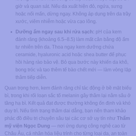
giờ và quan sát. Nếu da xuất hiện đỏ, ngứa, sưng
hoặc nổi mẩn, dừng ngay. Không áp dụng trên da trầy
xước, viêm nhiễm hoặc vừa cạo lông.
Dưỡng ẩm ngay sau khi rửa sạch:
pH của kem
đánh răng (khoảng 6.5–8.5) làm mất cân bằng độ ẩm
tự nhiên trên da. Thoa ngay kem dưỡng chứa
ceramide, hyaluronic acid hoặc shea butter để phục
hồi hàng rào bảo vệ. Bỏ qua bước này khiến da khô,
bong tróc và tạo thêm tế bào chết mới — làm vòng lặp
thâm tiếp diễn.
Quan trọng hơn, kem đánh răng chỉ tác động ở bề mặt biểu
bì, trong khi rối loạn sắc tố melanin gây thâm lại nằm sâu ở
tầng hạ bì. Kết quả đạt được thường không ổn định và khó
duy trì. Nếu tình trạng thâm dai dẳng, bạn nên tham khảo
phác đồ điều trị chuyên sâu tại các cơ sở uy tín như
Thẩm
mỹ viện Ngọc Dung
— nơi ứng dụng công nghệ cao từ
Châu Âu, cá nhân hóa liệu trình cho từng loại da, an toàn