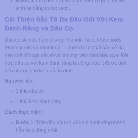
Bước 5:
Lưu hỗn hợp trên da thêm 10 phút rồi vệ
sinh lại bằng nước sạch.
Cải Thiện Sắc Tố Da Đầu Gối Với Kem
Đánh Răng và Dầu Cọ
Dầu cọ sở hữu hàm lượng Phenolic Acid, Flavonoids,
Phytosterols và Vitamin A — nhóm hoạt chất bảo vệ da,
hạn chế rối loạn sắc tố và làm mờ vết thâm hiệu quả. Kết
hợp dầu cọ với kem đánh răng là công thức ít được biết
đến nhưng cho kết quả ổn định.
Nguyên liệu:
1 thìa dầu cọ
1 thìa kem đánh răng
Cách thực hiện:
Bước 1:
Trộn đều dầu cọ và kem đánh răng thành
hỗn hợp đồng nhất.