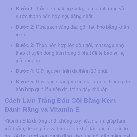
Bước 1:
Trộn đều baking soda, kem đánh răng và
nước thành hỗn hợp sệt, đồng nhất.
Bước 2:
Rửa sạch vùng đầu gối, lau khô bằng khăn
mềm.
Bước 3:
Thoa hỗn hợp lên đầu gối, massage nhẹ
theo chuyển động tròn trong 5 phút để tế bào sừng
già bong ra.
Bước 4:
Giữ nguyên trên da thêm 10 phút.
Bước 5:
Rửa sạch bằng nước mát.
Lưu ý:
Không để
hỗn hợp quá lâu trên da, tránh gây khô ráp.
Cách Làm Trắng Đầu Gối Bằng Kem
Đánh Răng và Vitamin E
Vitamin E là dưỡng chất chống oxy hóa mạnh, giúp làm
mờ thâm, dưỡng ẩm và bảo vệ da khỏi tác hại của gốc tự
do. Kết hợp với kem đánh răng, da vùng gối dần mềm mại