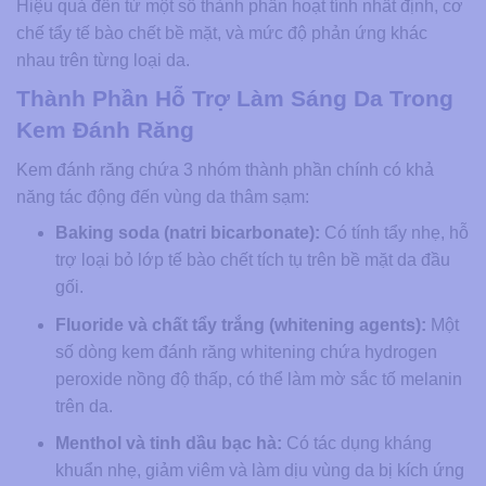
Hiệu quả đến từ một số thành phần hoạt tính nhất định, cơ
chế tẩy tế bào chết bề mặt, và mức độ phản ứng khác
nhau trên từng loại da.
Thành Phần Hỗ Trợ Làm Sáng Da Trong
Kem Đánh Răng
Kem đánh răng chứa 3 nhóm thành phần chính có khả
năng tác động đến vùng da thâm sạm:
Baking soda (natri bicarbonate):
Có tính tẩy nhẹ, hỗ
trợ loại bỏ lớp tế bào chết tích tụ trên bề mặt da đầu
gối.
Fluoride và chất tẩy trắng (whitening agents):
Một
số dòng kem đánh răng whitening chứa hydrogen
peroxide nồng độ thấp, có thể làm mờ sắc tố melanin
trên da.
Menthol và tinh dầu bạc hà:
Có tác dụng kháng
khuẩn nhẹ, giảm viêm và làm dịu vùng da bị kích ứng