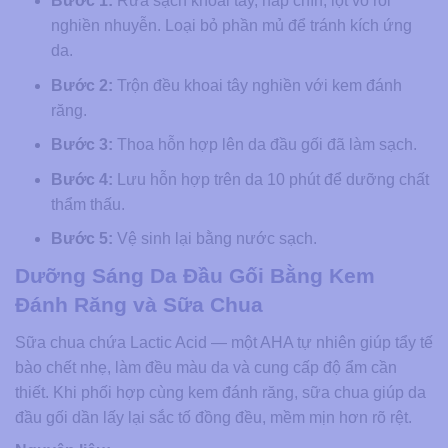
Bước 1:
Rửa sạch khoai tây, hấp chín, lột vỏ rồi
nghiền nhuyễn. Loại bỏ phần mủ để tránh kích ứng
da.
Bước 2:
Trộn đều khoai tây nghiền với kem đánh
răng.
Bước 3:
Thoa hỗn hợp lên da đầu gối đã làm sạch.
Bước 4:
Lưu hỗn hợp trên da 10 phút để dưỡng chất
thẩm thấu.
Bước 5:
Vệ sinh lại bằng nước sạch.
Dưỡng Sáng Da Đầu Gối Bằng Kem
Đánh Răng và Sữa Chua
Sữa chua chứa Lactic Acid — một AHA tự nhiên giúp tẩy tế
bào chết nhẹ, làm đều màu da và cung cấp độ ẩm cần
thiết. Khi phối hợp cùng kem đánh răng, sữa chua giúp da
đầu gối dần lấy lại sắc tố đồng đều, mềm mịn hơn rõ rệt.