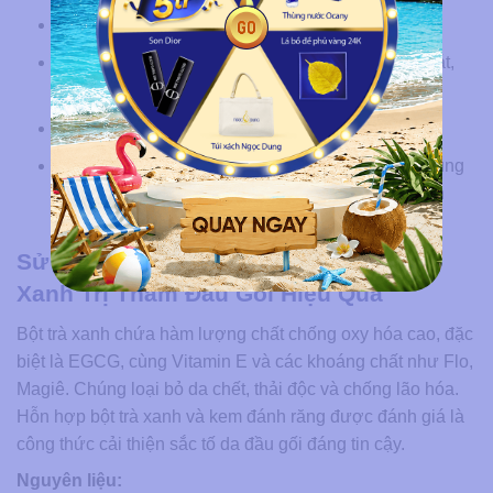
Bước 2:
Thoa hỗn hợp lên đầu gối đã làm sạch.
Bước 3:
Massage nhẹ nhàng 5 phút để tạo ma sát,
giúp dưỡng chất thẩm thấu sâu hơn.
Bước 4:
Giữ hỗn hợp trên da 10 phút.
Bước 5:
Vệ sinh lại bằng nước ấm.
Lưu ý:
Chỉ dùng
mật ong nguyên chất, không pha tạp chất để tránh
kích ứng da.
Sử Dụng Kem Đánh Răng và Bột Trà
Xanh Trị Thâm Đầu Gối Hiệu Quả
Bột trà xanh chứa hàm lượng chất chống oxy hóa cao, đặc
biệt là EGCG, cùng Vitamin E và các khoáng chất như Flo,
Magiê. Chúng loại bỏ da chết, thải độc và chống lão hóa.
Hỗn hợp bột trà xanh và kem đánh răng được đánh giá là
công thức cải thiện sắc tố da đầu gối đáng tin cậy.
Nguyên liệu: