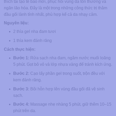
thích tái tạo tế bào mới, phục hồi vùng da tổn thương và
ngăn lão hóa. Đây là một trong những công thức trị thâm
đầu gối lành tính nhất, phù hợp kể cả da nhạy cảm.
Nguyên liệu:
2 thìa gel nha đam tươi
1 thìa kem đánh răng
Cách thực hiện:
Bước 1:
Rửa sạch nha đam, ngâm nước muối loãng
5 phút. Gọt bỏ vỏ và lớp nhựa vàng để tránh kích ứng.
Bước 2:
Cạo lấy phần gel trong suốt, trộn đều với
kem đánh răng.
Bước 3:
Bôi hỗn hợp lên vùng đầu gối đã vệ sinh
sạch.
Bước 4:
Massage nhẹ nhàng 5 phút, giữ thêm 10–15
phút trên da.