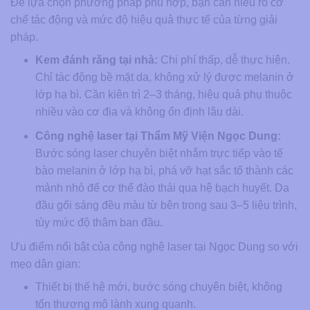
Để lựa chọn phương pháp phù hợp, bạn cần hiểu rõ cơ
chế tác động và mức độ hiệu quả thực tế của từng giải
pháp.
Kem đánh răng tại nhà:
Chi phí thấp, dễ thực hiện.
Chỉ tác động bề mặt da, không xử lý được melanin ở
lớp hạ bì. Cần kiên trì 2–3 tháng, hiệu quả phụ thuộc
nhiều vào cơ địa và không ổn định lâu dài.
Công nghệ laser tại Thẩm Mỹ Viện Ngọc Dung:
Bước sóng laser chuyên biệt nhắm trực tiếp vào tế
bào melanin ở lớp hạ bì, phá vỡ hạt sắc tố thành các
mảnh nhỏ để cơ thể đào thải qua hệ bạch huyết. Da
đầu gối sáng đều màu từ bên trong sau 3–5 liệu trình,
tùy mức độ thâm ban đầu.
Ưu điểm nổi bật của công nghệ laser tại Ngọc Dung so với
mẹo dân gian:
Thiết bị thế hệ mới, bước sóng chuyên biệt, không
tổn thương mô lành xung quanh.