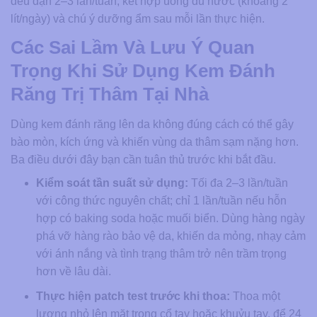
đều đặn 2–3 lần/tuần, kết hợp uống đủ nước (khoảng 2
lít/ngày) và chú ý dưỡng ẩm sau mỗi lần thực hiện.
Các Sai Lầm Và Lưu Ý Quan
Trọng Khi Sử Dụng Kem Đánh
Răng Trị Thâm Tại Nhà
Dùng kem đánh răng lên da không đúng cách có thể gây
bào mòn, kích ứng và khiến vùng da thâm sạm nặng hơn.
Ba điều dưới đây bạn cần tuân thủ trước khi bắt đầu.
Kiểm soát tần suất sử dụng:
Tối đa 2–3 lần/tuần
với công thức nguyên chất; chỉ 1 lần/tuần nếu hỗn
hợp có baking soda hoặc muối biển. Dùng hàng ngày
phá vỡ hàng rào bảo vệ da, khiến da mỏng, nhạy cảm
với ánh nắng và tình trạng thâm trở nên trầm trọng
hơn về lâu dài.
Thực hiện patch test trước khi thoa:
Thoa một
lượng nhỏ lên mặt trong cổ tay hoặc khuỷu tay, để 24