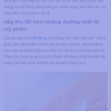
tối màu ở ria mép và má. Làn da sẽ trở nên đều màu, mịn
màng và bật tông trắng sáng tự nhiên ngay sau khi các sợi
lông đen cứng được xử lý.
Hấp thụ tốt hơn những dưỡng chất từ
mỹ phẩm
Làn da sau khi
triệt lông
sẽ không còn lớp “rào cản” vật lý,
giúp các sản phẩm chăm sóc da như serum, kem dưỡng
hay mặt nạ thẩm thấu trực tiếp và sâu hơn vào lớp biểu bì.
Theo đó công dụng của mỹ phẩm sẽ được phát huy tối đa,
mang lại hiệu quả dưỡng da nhanh chóng hơn.