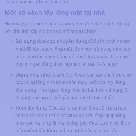
kỳ sau vài ngày hoặc vài tuần.
Một số cách tẩy lông mặt tại nhà
Hiện nay, có nhiều
cách tẩy lông trên da mặt
​ nhanh chóng
với chi phí thấp mà bạn có thể tự thực hiện:
Sử dụng dao cạo chuyên dụng:
Đây là cách nhanh
nhất để làm sạch lông mặt. Bạn nên sử dụng dao cạo
mới, thao tác nhẹ nhàng để tránh trầy xước. Hiệu quả
duy trì ngắn, lông thường mọc lại sau 1–3 ngày.
Dùng nhíp nhổ:
Cách triệt lông mặt
này phù hợp cho
các vùng lông nhỏ như chân mày hoặc vài sợi lông
đen cứng. Thời gian lông mọc lại lâu hơn (khoảng 3–
8 tuần) nhưng có thể gây đau rát khi thực hiện.
Kem tẩy lông:
Các sản phẩm tẩy lông sẽ chứa hóa
chất phá vỡ cấu trúc keratin của sợi lông, giúp lông
mọc yếu và rụng đi mà không gây đau. Lưu ý khi thực
hiện
cách tẩy lông mặt tại nhà
​ này là cần thử