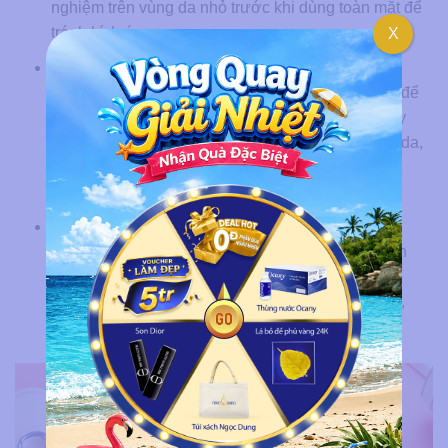
nghiệm trên vùng da nhỏ trước khi dùng toàn mặt để
tránh kích ứng.
X
Waxing và se lông bằng chỉ:
Cách triệt lông mặt
vĩnh viễn​ này
giúp nhổ tận gốc sợi lông, phù hợp để
làm sạch diện tích lớn hoặc định hình nét mặt. Tuy
nhiên, phương pháp này tiềm ẩn nguy cơ gây đỏ da,
viêm nang lông hoặc lông mọc ngược nếu không
chăm sóc kỹ sau khi thực hiện.
Sử dụng nguyên liệu thiên nhiên:
Các hỗn hợp
như đu đủ kết hợp bột nghệ (chứa enzyme papain
phá hủy nang lông) hoặc mật ong trộn đường (tạo
chất kết dính tự nhiên) là những lựa chọn an toàn,
giúp lông thưa dần và dưỡng da trắng sáng.