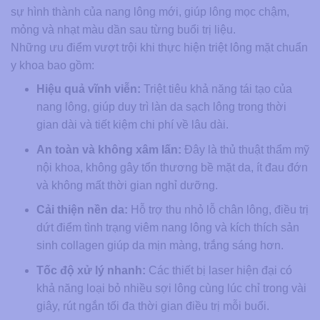
sự hình thành của nang lông mới, giúp lông mọc chậm,
mỏng và nhạt màu dần sau từng buổi trị liệu.
Những ưu điểm vượt trội khi thực hiện triệt lông mặt chuẩn
y khoa bao gồm:
Hiệu quả vĩnh viễn:
Triệt tiêu khả năng tái tạo của
nang lông, giúp duy trì làn da sạch lông trong thời
gian dài và tiết kiệm chi phí về lâu dài.
An toàn và không xâm lấn:
Đây là thủ thuật thẩm mỹ
nội khoa, không gây tổn thương bề mặt da, ít đau đớn
và không mất thời gian nghỉ dưỡng.
Cải thiện nền da:
Hỗ trợ thu nhỏ lỗ chân lông, điều trị
dứt điểm tình trạng viêm nang lông và kích thích sản
sinh collagen giúp da mịn màng, trắng sáng hơn.
Tốc độ xử lý nhanh:
Các thiết bị laser hiện đại có
khả năng loại bỏ nhiều sợi lông cùng lúc chỉ trong vài
giây, rút ngắn tối đa thời gian điều trị mỗi buổi.