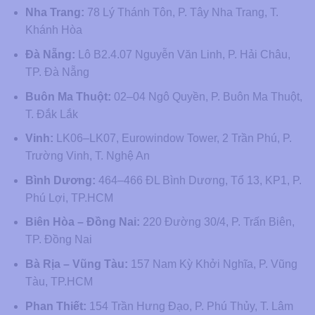
Nha Trang:
78 Lý Thánh Tôn, P. Tây Nha Trang, T.
Khánh Hòa
Đà Nẵng:
Lô B2.4.07 Nguyễn Văn Linh, P. Hải Châu,
TP. Đà Nẵng
Buôn Ma Thuột:
02–04 Ngô Quyền, P. Buôn Ma Thuột,
T. Đắk Lắk
Vinh:
LK06–LK07, Eurowindow Tower, 2 Trần Phú, P.
Trường Vinh, T. Nghệ An
Bình Dương:
464–466 ĐL Bình Dương, Tổ 13, KP1, P.
Phú Lợi, TP.HCM
Biên Hòa – Đồng Nai:
220 Đường 30/4, P. Trấn Biên,
TP. Đồng Nai
Bà Rịa – Vũng Tàu:
157 Nam Kỳ Khởi Nghĩa, P. Vũng
Tàu, TP.HCM
Phan Thiết:
154 Trần Hưng Đạo, P. Phú Thủy, T. Lâm