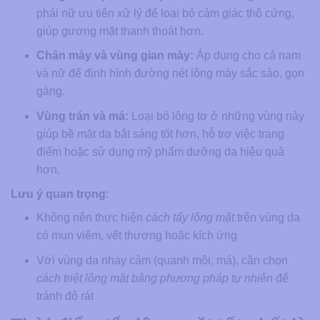
phái nữ ưu tiên xử lý để loại bỏ cảm giác thô cứng,
giúp gương mặt thanh thoát hơn.
Chân mày và vùng gian mày:
Áp dụng cho cả nam
và nữ để định hình đường nét lông mày sắc sảo, gọn
gàng.
Vùng trán và má:
Loại bỏ lông tơ ở những vùng này
giúp bề mặt da bắt sáng tốt hơn, hỗ trợ việc trang
điểm hoặc sử dụng mỹ phẩm dưỡng da hiệu quả
hơn.
Lưu ý quan trọng
:
Không nên thực hiện
cách tẩy lông mặt
trên vùng da
có mụn viêm, vết thương hoặc kích ứng
Với vùng da nhạy cảm (quanh môi, má), cần chọn
cách triệt lông mặt bằng phương pháp tự nhiên​
để
tránh đỏ rát