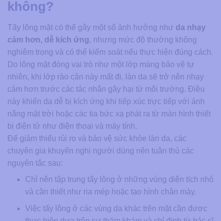
không?
Tẩy lông mặt có thể gây một số ảnh hưởng như
da nhạy
cảm hơn, dễ kích ứng
, nhưng mức độ thường không
nghiêm trọng và có thể kiểm soát nếu thực hiện đúng cách.
Do lông mặt đóng vai trò như một lớp màng bảo vệ tự
nhiên, khi lớp rào cản này mất đi, làn da sẽ trở nên nhạy
cảm hơn trước các tác nhân gây hại từ môi trường. Điều
này khiến da dễ bị kích ứng khi tiếp xúc trực tiếp với ánh
nắng mặt trời hoặc các tia bức xạ phát ra từ màn hình thiết
bị điện tử như điện thoại và máy tính.
Để giảm thiểu rủi ro và bảo vệ sức khỏe làn da, các
chuyên gia khuyến nghị người dùng nên tuân thủ các
nguyên tắc sau:
Chỉ nên tập trung tẩy lông ở những vùng diện tích nhỏ
và cần thiết như ria mép hoặc tạo hình chân mày.
Việc tẩy lông ở các vùng da khác trên mặt cần được
thực hiện dựa trên sự thăm khám và chỉ định từ bác sĩ