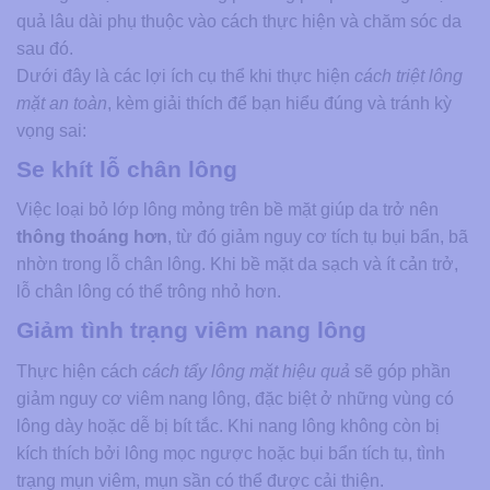
quả lâu dài phụ thuộc vào cách thực hiện và chăm sóc da
sau đó.
Dưới đây là các lợi ích cụ thể khi thực hiện
cách triệt lông
mặt an toàn​
, kèm giải thích để bạn hiểu đúng và tránh kỳ
vọng sai:
Se khít lỗ chân lông
Việc loại bỏ lớp lông mỏng trên bề mặt giúp da trở nên
thông thoáng hơn
, từ đó giảm nguy cơ tích tụ bụi bẩn, bã
nhờn trong lỗ chân lông. Khi bề mặt da sạch và ít cản trở,
lỗ chân lông có thể trông nhỏ hơn.
Giảm tình trạng viêm nang lông
Thực hiện cách
cách tẩy lông mặt hiệu quả
sẽ góp phần
giảm nguy cơ viêm nang lông, đặc biệt ở những vùng có
lông dày hoặc dễ bị bít tắc. Khi nang lông không còn bị
kích thích bởi lông mọc ngược hoặc bụi bẩn tích tụ, tình
trạng mụn viêm, mụn sần có thể được cải thiện.