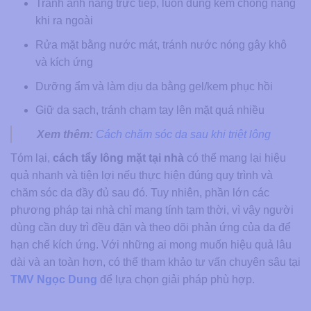
Tránh ánh nắng trực tiếp, luôn dùng kem chống nắng
khi ra ngoài
Rửa mặt bằng nước mát, tránh nước nóng gây khô
và kích ứng
Dưỡng ẩm và làm dịu da bằng gel/kem phục hồi
Giữ da sạch, tránh chạm tay lên mặt quá nhiều
Xem thêm:
Cách chăm sóc da sau khi triệt lông
Tóm lại,
cách tẩy lông mặt tại nhà
có thể mang lại hiệu
quả nhanh và tiện lợi nếu thực hiện đúng quy trình và
chăm sóc da đầy đủ sau đó. Tuy nhiên, phần lớn các
phương pháp tại nhà chỉ mang tính tạm thời, vì vậy người
dùng cần duy trì đều đặn và theo dõi phản ứng của da để
hạn chế kích ứng. Với những ai mong muốn hiệu quả lâu
dài và an toàn hơn, có thể tham khảo tư vấn chuyên sâu tại
TMV Ngọc Dung
để lựa chọn giải pháp phù hợp.