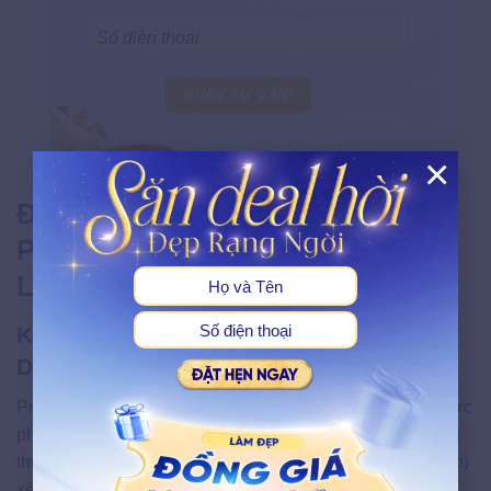
×
X
Độ An Toàn Của Hoạt Chất
Propanediol Theo Nghiên Cứu
Lâm Sàng
Khả Năng Kích Ứng Làn Lành Tính Cho
Da Nhạy Cảm
Propanediol được FDA (Cục Quản lý Thực phẩm và Dược
phẩm Hoa Kỳ) chứng nhận an toàn trong cả mỹ phẩm lẫn
thực phẩm. Tổ chức EWG (Environmental Working Group)
xếp hạng PDO ở mức an toàn cấp độ 1 — tức mức rủi ro