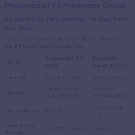
Propanediol Và Propylene Glycol
So Sánh Cấu Trúc Hóa Học Và Quy Trình
Sản Xuất
Cả hai đều có công thức phân tử C₃H₈O₂ — nhưng cấu
trúc không gian hoàn toàn khác nhau:
Propanediol (1,3-
Propylene
Tiêu chí
PDO)
Glycol (1,2-PG)
Nhóm -OH
Gắn vào C1 và C3
Gắn vào C1 và C2
Lên men sinh học
Hóa dầu
Nguồn gốc
(ngô, đường mía)
(propylene oxide)
Thấp đến trung
Nguy cơ kích ứng
Rất thấp
bình
Chứng nhận mỹ
ECOCERT, COSMOS
Không có
phẩm hữu cơ