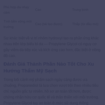
Phù hợp da nhạy
Cao
Trung bình
cảm
Tính bền vững môi
Cao (tái tạo được)
Thấp (từ dầu mỏ)
trường
Sự khác biệt về vị trí nhóm hydroxyl tạo ra phản ứng khác
nhau trên lớp biểu bì da — Propylene Glycol có nguy cơ
gây viêm da tiếp xúc và kích ứng cao hơn, đặc biệt ở nồng
độ cao.
Đánh Giá Thành Phần Nào Tốt Cho Xu
Hướng Thẩm Mỹ Sạch
Trong bối cảnh mỹ phẩm sạch ngày càng được ưa
chuộng, Propanediol là lựa chọn vượt trội theo nhiều tiêu
chí: nguồn gốc tự nhiên, hồ sơ an toàn tốt hơn, được
chứng nhận hữu cơ quốc tế và thân thiện với môi trường.
Propylene Glycol tuy an toàn ở mức sử dụng thông