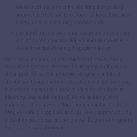
Kết hợp với quy trình chăm sóc đúng thứ tự: dùng
serum chứa PDO sau bước toner và trước bước kem
dưỡng để tối ưu khả năng dẫn hoạt chất
Lưu trữ đúng cách: bảo quản sản phẩm ở nơi thoáng
mát, tránh ánh nắng trực tiếp và nhiệt độ cao để PDO
và các hoạt chất đi kèm giữ nguyên hiệu lực
Với những tình trạng da phức tạp hơn như nám, thâm,
mụn viêm hay sẹo rỗ, Propanediol trong mỹ phẩm tại nhà
chỉ là bước hỗ trợ. Giải pháp bền vững hơn là điều trị
chuyên sâu bằng công nghệ laser, kích thích tái tạo tế bào,
thúc đẩy collagen từ lớp hạ bì và cải thiện kết cấu da từ
bên trong. Đây là thế mạnh cốt lõi mà hệ thống 16 chi
nhánh của Thẩm mỹ viện Ngọc Dung mang lại cho khách
hàng với thiết bị nhập khẩu từ Châu Âu cùng phác đồ điều
trị cá nhân hóa do các chuyên gia da liễu giàu kinh nghiệm
trực tiếp lên phác đồ điều trị.