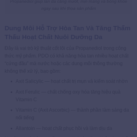
Propanediol giúp làn da căng mướt, mịn màng và bóng khỏe
ngay sau khi thoa sản phẩm
Dung Môi Hỗ Trợ Hòa Tan Và Tăng Thẩm
Thấu Hoạt Chất Nuôi Dưỡng Da
Đây là vai trò kỹ thuật cốt lõi của Propanediol trong công
thức mỹ phẩm. PDO có khả năng hòa tan nhiều hoạt chất
“cứng đầu” mà nước hoặc các dung môi thông thường
không thể xử lý, bao gồm:
Axit Salicylic — hoạt chất trị mụn và kiểm soát nhờn
Axit Ferulic — chất chống oxy hóa tăng hiệu quả
Vitamin C
Vitamin C (Axit Ascorbic) — thành phần làm sáng da
nổi tiếng
Allantoin — hoạt chất phục hồi và làm dịu da