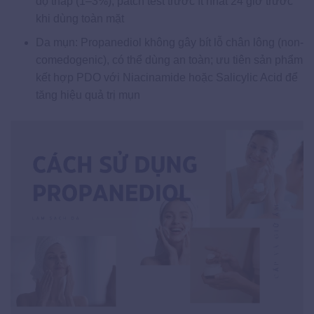
độ thấp (1–3%), patch test trước ít nhất 24 giờ trước
khi dùng toàn mặt
Da mụn: Propanediol không gây bít lỗ chân lông (non-
comedogenic), có thể dùng an toàn; ưu tiên sản phẩm
kết hợp PDO với Niacinamide hoặc Salicylic Acid để
tăng hiệu quả trị mụn