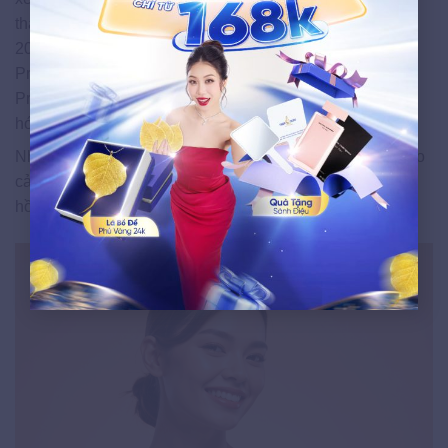
thấp nhất trên thang đánh giá. Nghiên cứu lâm sàng năm
2010 trên da người xác nhận nguy cơ kích ứng do
Propanediol là cực kỳ thấp, thấp hơn nhiều so với
Propylene Glycol — chất tương tự nhưng có nguồn gốc
hóa dầu.
Nhờ hồ sơ an toàn này, PDO được khuyến nghị dùng cho
cả da nhạy cảm, da mụn và da đang trong quá trình phục
hồi sau điều trị.