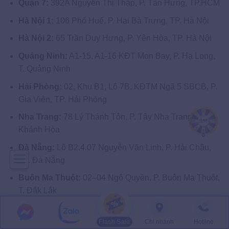
Quận 7:
392A Nguyễn Thị Thập, P. Tân Hưng, TP.HCM
Hà Nội 1:
106 Phố Huế, P. Hai Bà Trưng, TP. Hà Nội
Hà Nội 2:
65 Trần Duy Hưng, P. Yên Hòa, TP. Hà Nội
Quảng Ninh:
A1-15, A1-16 KĐT Mon Bay, P. Hạ Long,
T. Quảng Ninh
Hải Phòng:
02, Khu B1, Lô 7B, KĐTM Ngã 5 SBCB, P.
Gia Viên, TP. Hải Phòng
Nha Trang:
78 Lý Thánh Tôn, P. Tây Nha Trang, T.
Khánh Hòa
Đà Nẵng:
Lô B2.4.07 Nguyễn Văn Linh, P. Hải Châu,
TP. Đà Nẵng
Buôn Ma Thuột:
02–04 Ngô Quyền, P. Buôn Ma Thuột,
T. Đắk Lắk
Vinh:
LK06–LK07, Eurowindow Tower, 2 Trần Phú, P.
Trường Vinh, T. Nghệ An
Flash Sale
Chi nhánh
Hotline