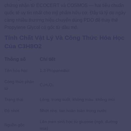
chứng nhận từ ECOCERT và COSMOS — hai tiêu chuẩn
quốc tế uy tín nhất cho mỹ phẩm hữu cơ. Đây là lý do ngày
càng nhiều thương hiệu chuyển dùng PDO để thay thế
Propylene Glycol có gốc từ dầu mỏ.
Tính Chất Vật Lý Và Công Thức Hóa Học
Của C3H8O2
Thông số
Chi tiết
Tên hóa học
1,3-Propanediol
Công thức phân
C₃H₈O₂
tử
Trạng thái
Lỏng, trong suốt, không màu, không mùi
Độ nhớt
Nhớt nhẹ, tan hoàn toàn trong nước
Lên men sinh học từ glucose (ngô, đường
Nguồn gốc
mía)