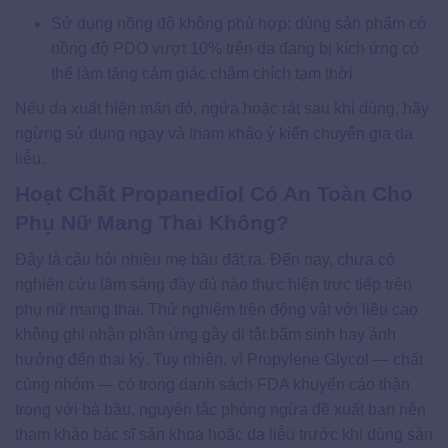
Sử dụng nồng độ không phù hợp: dùng sản phẩm có
nồng độ PDO vượt 10% trên da đang bị kích ứng có
thể làm tăng cảm giác châm chích tạm thời
Nếu da xuất hiện mẩn đỏ, ngứa hoặc rát sau khi dùng, hãy
ngừng sử dụng ngay và tham khảo ý kiến chuyên gia da
liễu.
Hoạt Chất Propanediol Có An Toàn Cho
Phụ Nữ Mang Thai Không?
Đây là câu hỏi nhiều mẹ bầu đặt ra. Đến nay, chưa có
nghiên cứu lâm sàng đầy đủ nào thực hiện trực tiếp trên
phụ nữ mang thai. Thử nghiệm trên động vật với liều cao
không ghi nhận phản ứng gây dị tật bẩm sinh hay ảnh
hưởng đến thai kỳ. Tuy nhiên, vì Propylene Glycol — chất
cùng nhóm — có trong danh sách FDA khuyến cáo thận
trọng với bà bầu, nguyên tắc phòng ngừa đề xuất bạn nên
tham khảo bác sĩ sản khoa hoặc da liễu trước khi dùng sản